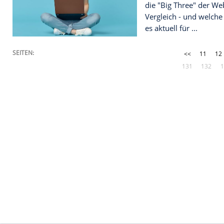
bestellen. 
Verbraucher 
VOM SPIND Z
UNTERNEHM
Instagram fe
Süßigkeiten
Vor 15 Jahr
App Store. 
Milliarden U
Media-Netzw
SCHNELL UND
Chrome, Edg
Nachteile 
Von Datensc