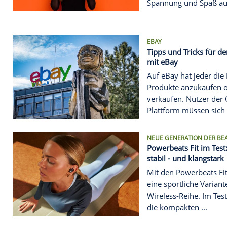
VON GAMES B
Apps zum G
dem Smart
Gruseln mi
Diese fünf A
die sich zu
Spannung un
EBAY
Tipps und T
mit eBay
Auf eBay ha
Produkte a
verkaufen. 
Plattform mü