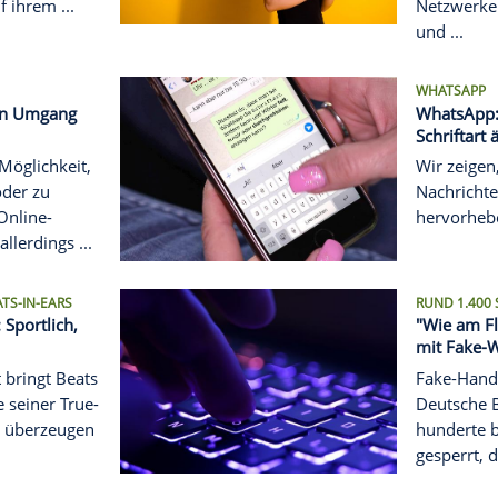
IS ZOMBIES
ruseln: Halloween auf
phone
t dem Smartphone:
pps sind ideal für alle,
 Halloween Gänsehaut,
d Spaß auf ihrem ...
ricks für den Umgang
t jeder die Möglichkeit,
nzukaufen oder zu
Nutzer der Online-
ssen sich allerdings ...