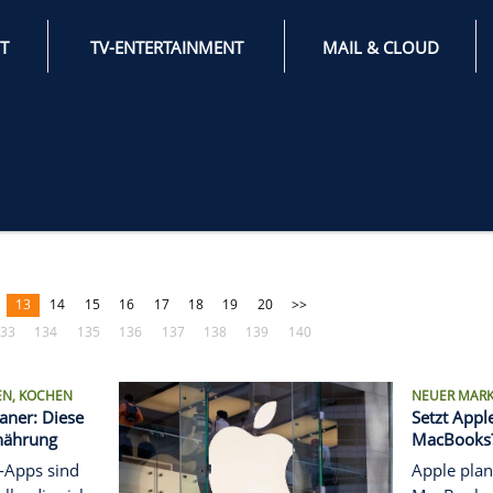
INTERNET
TV-ENTERTAINMENT
<<
11
12
13
14
15
16
17
18
19
20
>>
31
132
133
134
135
136
137
138
139
140
FINDEN, PRÜFEN, KOCHEN