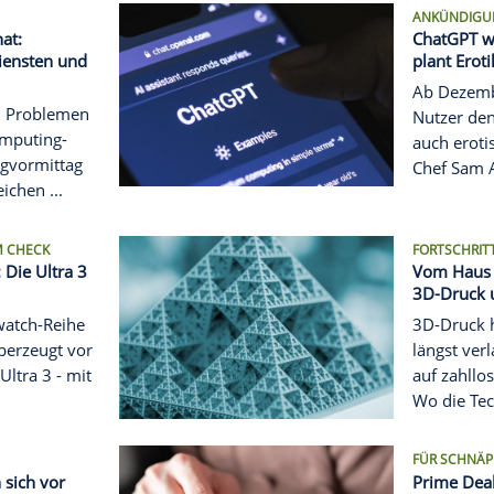
ION DER BEATS-IN-EARS
it im Test: Sportlich,
 klangstark
erbeats Fit bringt Beats
che Variante seiner True-
ihe. Im Test überzeugen
en ...
BERICHTE
nite, Snapchat:
ei vielen Diensten und
ufgrund von Problemen
s Cloud-Computing-