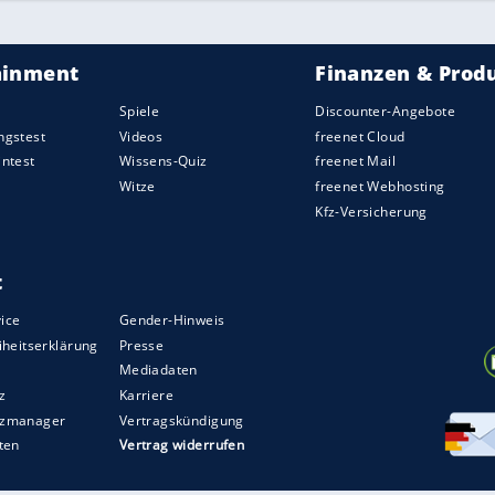
ree" der Webbrowser im
 und welche Alternativen
r ...
<<
11
12
13
14
15
16
17
18
19
20
>>
31
132
133
134
135
136
137
138
139
140