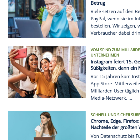
Dienst ist 
zu Störungen
DREI AKTUELL
Apple Watch
läuft allen 
Apple hat s
überarbeite
allem die A
spürbar läng
BETRUG
PayPal: So 
Betrug
Viele setze
PayPal, wen