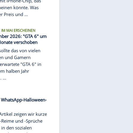
Setzt Apple bald auf günstigere
MacBooks?
Apple plant angeblich ein günstiges
MacBook mit iPhone-Chip, das
2026 erscheinen könnte. Was
derzeit über Preis und ...
SPIEL SOLLTE IM MAI ERSCHEINEN
Erst November 2026: "GTA 6" um
mehrere Monate verschoben
Eigentlich sollte das von vielen
Gamerinnen und Gamern
sehnlichst erwartete "GTA 6" in
knapp einem halben Jahr
erscheinen. ...