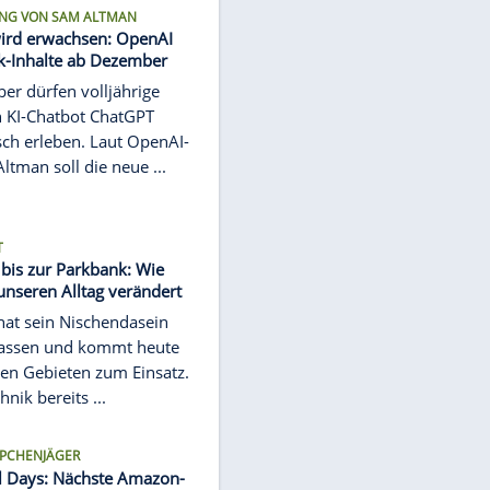
RUND 1.400 SEITEN GESPERRT
"Wie am Fließband": Großer Betrug
mit Fake-Webseiten aufgeflogen
Fake-Handelsplattformen im Visier:
Deutsche Behörden haben
hunderte betrügerische Webseiten
gesperrt, die Anleger ...
ANKÜNDIGUNG VON SAM ALTMAN
ChatGPT wird erwachsen: OpenAI
plant Erotik-Inhalte ab Dezember
Ab Dezember dürfen volljährige
Nutzer den KI-Chatbot ChatGPT
auch erotisch erleben. Laut OpenAI-