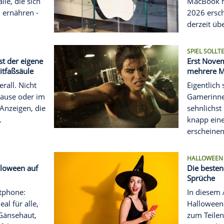
ier und Veganer: Diese
 bei der Ernährung
 Smartphone-Apps sind
gleiter für alle, die sich
 oder vegan ernähren -
schen, ...
MMEN
bung? Selbst der eigene
 wird zur Litfaßsäule
 gefühlt überall. Nicht
eigenen Zuhause oder im
n noch vor Anzeigen, die
odukt an ...