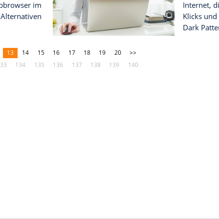
Wir zeigen, was
dabei dringlichst ...
UM MILLIARDEN-
EN
iert 15. Geburtstag: Erst
, dann ein Mega-Deal
en kam Instagram in den
Mittlerweile nutzen drei
ser täglich das Social-
erk. ...
 SICHER SURFEN
e, Firefox: Die Vor- und
der größten Webbrowser
hutz bis Funktionalität: