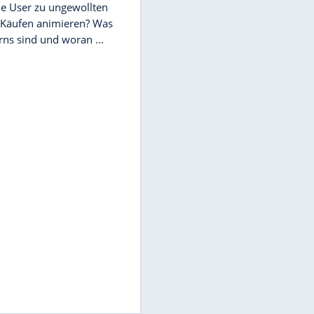
Jahres stattfindet, versucht Amazon
mit einer zusätzlichen ...
ROBOTER
Virtuelle Influencer: Die
erfolgreichsten KI-Accounts
Sie sind nicht real, sorgen aber für
Millionen-Umsätze. Immer mehr
große Firmen werben mit virtuellen
Influencern.
PSYCHO-TRICKS IM NETZ
Manipulative Muster: Was sind
sogenannte Dark Patterns?
Manipulative Designtricks im