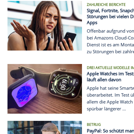
NEUE GENERAT
Powerbeats F
stabil - und
Mit den Pow
eine sportli
Wireless-Re
die kompakt
ZAHLREICHE 
Signal, Fort
Störungen b
Apps
Offenbar a
bei Amazon