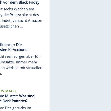
Chef Sam Altman soll die neue ...
FORTSCHRITT
Vom Haus bis zur Parkbank: Wie
3D-Druck unseren Alltag verändert
3D-Druck hat sein Nischendasein
längst verlassen und kommt heute
auf zahllosen Gebieten zum Einsatz.
Wo die Technik bereits ...
FÜR SCHNÄPPCHENJÄGER
Prime Deal Days: Nächste Amazon-
Aktion noch vor dem Black Friday
Bevor in gut sechs Wochen am
Black Friday die Preisschlacht des