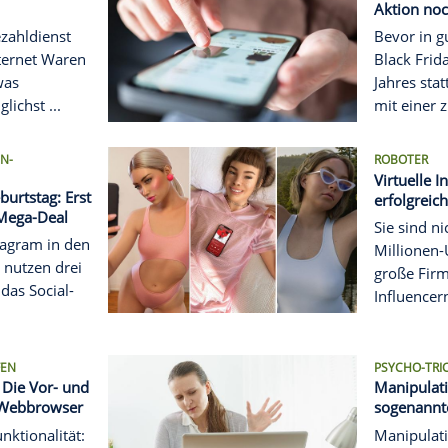
es am Montagvormittag
 bei zahlreichen ...
E MODELLE IM CHECK
es im Test: Die Ultra 3
davon
eine Smartwatch-Reihe
t. Im Test überzeugt vor
pple Watch Ultra 3 - mit
erer ...
schützt man sich vor
n auf den Bezahldienst
n sie im Internet Waren