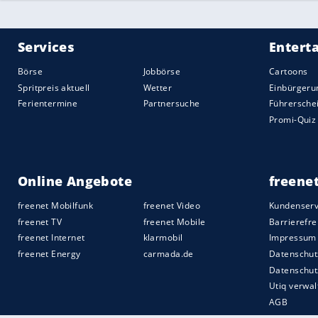
die "Big Th
Vergleich -
es aktuell fü
SEITEN:
1