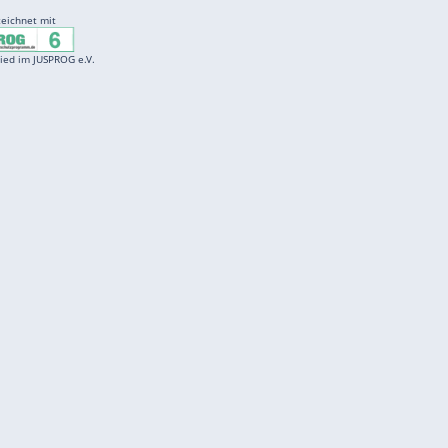
Entertainment
F
Cartoons
Spiele
D
Einbürgerungstest
Videos
f
Führerscheintest
Wissens-Quiz
f
Promi-Quiz
Witze
f
K
freenet