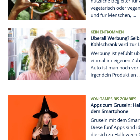
Für Vegetar
Apps helfen
Diese vier
nützliche Be
vegetarisch
und für Men
KEIN ENTKO
Überall Wer
Kühlschrank
Werbung ist
einmal im 
Auto ist ma
irgendein Pr