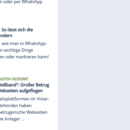
HALLOWEEN
Die besten WhatsApp-Halloween-
Sprüche
In diesem Artikel zeigen wir kurze
Halloween-Reime und -Sprüche
zum Teilen in den sozialen
Netzwerken oder per WhatsApp
und ...
WHATSAPP
WhatsApp: So lässt sich die
Schriftart ändern
Wir zeigen, wie man in WhatsApp-
Nachrichten wichtige Dinge
hervorheben oder markieren kann!