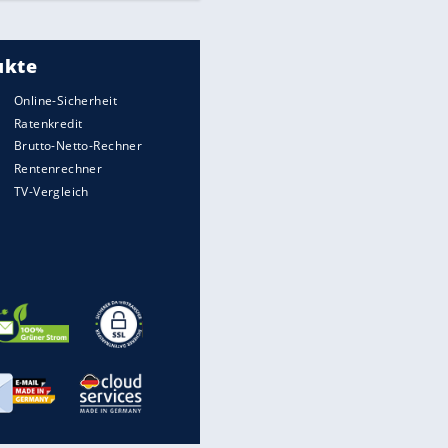
Internet, die User zu ungewollten
Klicks und Käufen animieren? Was
Dark Patterns sind und woran ...