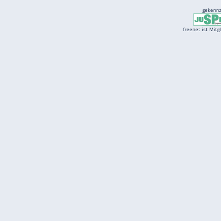
Services
Börse
Jobbörse
Spritpreis aktuell
Wetter
Ferientermine
Partnersuche
Online Angebote