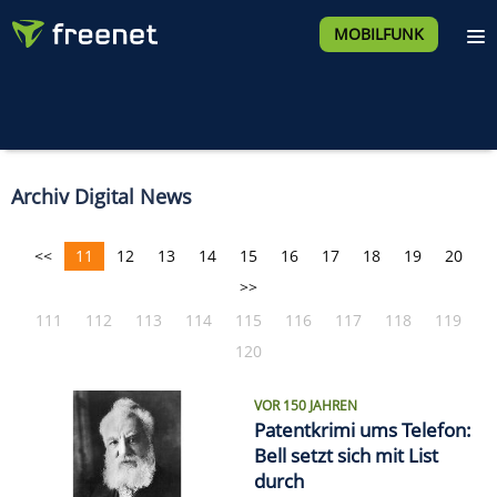
MOBILFUNK
Archiv Digital News
<<
11
12
13
14
15
16
17
18
19
20
>>
111
112
113
114
115
116
117
118
119
120
VOR 150 JAHREN
Patentkrimi ums Telefon:
Bell setzt sich mit List
durch