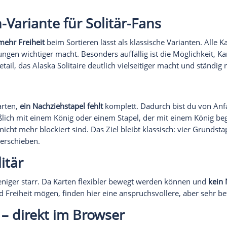
S ONLINE SPIELEN
KOSTENLOS ONLINE SPIELEN
Pyramide
Solitär Tri Peaks
ie gesamte Pyramide
Erobere die drei Gipfel, 
m Du Kartenpaare
Du alle Karten aus den
 die zusammen 13
Pyramiden entfernst!