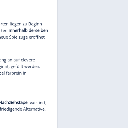
KOSTENLOS ONLINE SPIELEN
Solitär Spiderette
indem
Spiderette ist die kleine
Schwester von Spider - mit nur
einem Kartendeck und 7
Spalten!