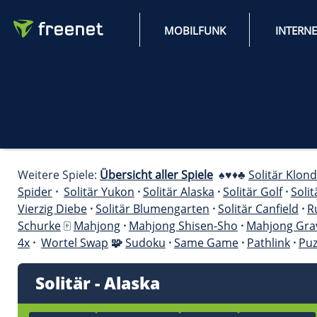
MOBILFUNK
Weitere Spiele:
Übersicht aller Spiele
♠️♥️♦️♣️
So
Spider
·
Solitär Yukon
·
Solitär Alaska
·
Solitär 
Vierzig Diebe
·
Solitär Blumengarten
·
Solitär 
Schurke
🀄
Mahjong
·
Mahjong Shisen-Sho
·
Ma
4x
·
Wortel Swap
🧩
Sudoku
·
Same Game
·
Pat