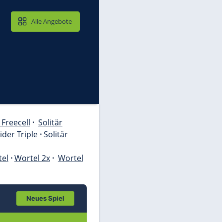
MAIL & CLOUD
Alle Angebote
ondike Triple
·
Solitär Freecell
·
Solitär
Spiderette
·
Solitär Spider Triple
·
Solitär
litär Joker Klondike
·
nes Classic
🤔
Wortel
·
Wortel 2x
·
Wortel