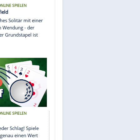
KOSTENLOS ONLINE SPIELEN
Solitär Canfield
Ein klassisches Solitär mit einer
n vom
besonderen Wendung - der
Startwert der Grundstapel ist
zufällig!