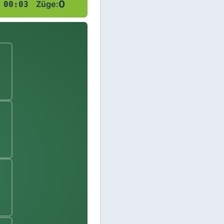
Neues Spiel
0
0
Punkte:
Zeit:
Züge:
00:04
A♣
A♠
♣