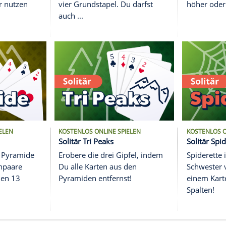
S ONLINE SPIELEN
KOSTENLOS ONLINE SPIELEN
oker Klondike
Solitär Yukon
alle Karten auf vier
Bringe alle offenliegende
pel, wobei Du Joker
Karten nach Farben sortie
s Platzhalter nutzen
vier Grundstapel. Du darf
auch ...