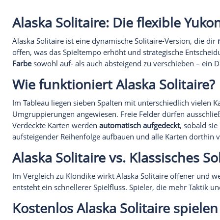
KOSTENLOS ONLINE SPIELEN
KOSTENLO
Solitär Asse hoch
Solitär 
Entferne alle niedrigere Karten
Räume d
eines Symbols, nur die Asse
ab, inde
dürfen am Ende stehenbleiben.
bildest,
ergeben!