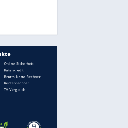
hsvollere, aber sehr befriedigende Alternative.
et.de. Das Spiel startet sofort
im Browser,
dafür, dass du direkt ins Spielgeschehen
 ideal für alle, die eine schnelle und
sche Weiterentwicklung klassischer Solitär-
bsteigend zu verschieben – ein Merkmal, das
ine-Solitär-Communities, weil sie mehr
te zählt Alaska Solitaire zu den
.