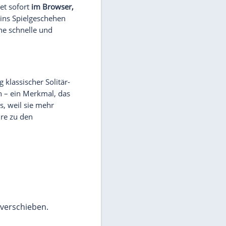
ns
ische Varianten. Alle Karten liegen zu Beginn
ist die Möglichkeit, Karten
innerhalb derselben
iger macht und ständig neue Spielzüge eröffnet
durch bist du von Anfang an auf clevere
r mit einem König beginnt, gefüllt werden.
lassisch: vier Grundstapel farbrein in
werden können und
kein Nachziehstape
l existiert,