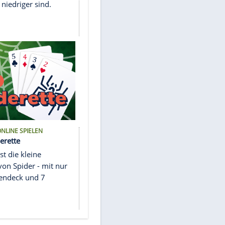
KOSTENLOS ONLINE SPIELEN
Solitär Golf
n
Hier zählt jeder Schlag! Spiele
rt auf
Karten, die genau einen Wert
st
höher oder niedriger sind.