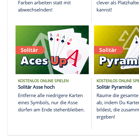
KOSTENLOS ONLINE SPIELEN
KOSTENLO
Russisches Solitär
Solitär J
Anspruchsvolle Yukon-Variante
Sortiere 
- hier musst Du mit gleichen
Grundsta
Farben arbeiten statt mit
clever al
abwechselnden!
kannst!