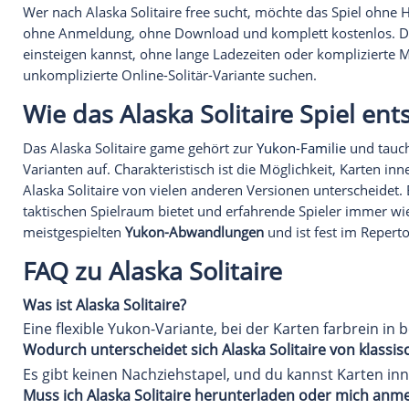
Alaska Solitaire: Die flexibl
Alaska Solitaire ist eine dynamische Solitaire-Versi
offen, was das Spieltempo erhöht und strategische
Farbe
sowohl auf- als auch absteigend zu verschiebe
Wie funktioniert Alaska Soli
Im Tableau liegen sieben Spalten mit unterschiedli
Umgruppierungen angewiesen. Freie Felder dürfen 
Verdeckte Karten werden
automatisch aufgedeckt
aufsteigender Reihenfolge aufbauen und alle Karte
Alaska Solitaire vs. Klassisc
Im Vergleich zu Klondike wirkt Alaska Solitaire o