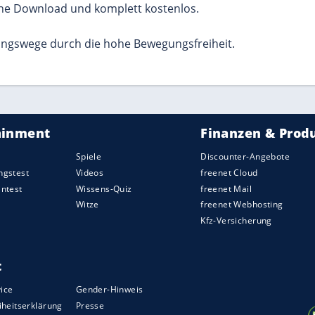
ehr Taktik und Freiheit mögen, finden hier eine anspruc
pielen – direkt im Browser
piel ohne Hürden ausprobieren – genau das bietet freen
nlos. Die offene Struktur von Alaska Solitaire sorgt 
lizierte Menüs. Einfach öffnen, spielen und genießen –
iel entstand
e
und tauchte erstmals im 20. Jahrhundert als strategi
t, Karten innerhalb einer Farbe sowohl auf- als auch a
rscheidet. Besonders beliebt ist diese Variante in Onl
r immer wieder vor neue Herausforderungen stellt. Heu
t im Repertoire moderner Solitär-Plattformen verankert