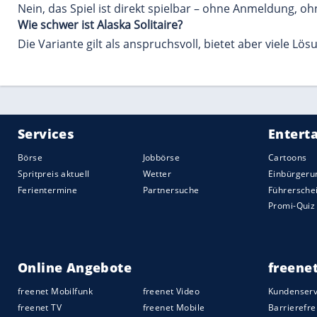
entsteht ein schnellerer Spielfluss. Spieler, die m
Kostenlos Alaska Solitaire s
Wer nach Alaska Solitaire free sucht, möchte das S
ohne Anmeldung, ohne Download und komplett koste
einsteigen kannst, ohne lange Ladezeiten oder komp
unkomplizierte Online-Solitär-Variante suchen.
Wie das Alaska Solitaire Sp
Das Alaska Solitaire game gehört zur
Yukon-Famili
Varianten auf. Charakteristisch ist die Möglichkei
Alaska Solitaire von vielen anderen Versionen unte
taktischen Spielraum bietet und erfahrende Spiele
meistgespielten
Yukon-Abwandlungen
und ist fes