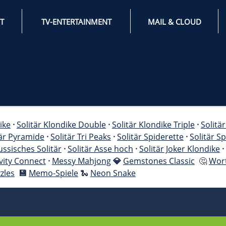
INTERNET
TV-ENTERTAINMENT
litär Klondike
·
Solitär Klondike Double
·
Solitär Kl
Golf
·
Solitär Pyramide
·
Solitär Tri Peaks
·
Solitär 
Canfield
·
Russisches Solitär
·
Solitär Asse hoch
·
So
hjong Gravity Connect
·
Messy Mahjong
💎
Gemsto
hlink
·
Puzzles
💾
Memo-Spiele
🐍
Neon Snake