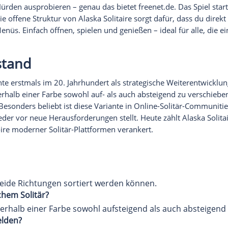
e Yukon-Variante für Solitär-Fa
on, die dir
mehr Freiheit
beim Sortieren lässt als klass
 Entscheidungen wichtiger macht. Besonders auffällig 
n – ein Detail, das Alaska Solitaire deutlich vielseit
taire?
ch vielen Karten,
ein Nachziehstapel fehlt
komplett. Da
ausschließlich mit einem König oder einem Stapel, de
, sobald sie nicht mehr blockiert sind. Das Ziel bleibt k
n dorthin verschieben.
hes Solitär
ffener und weniger starr. Da Karten flexibler bewegt 