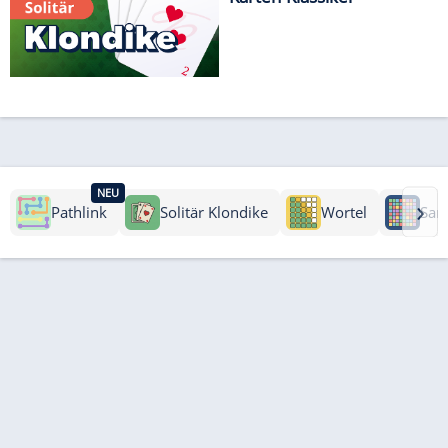
NEU
›
Pathlink
Solitär Klondike
Wortel
Sam