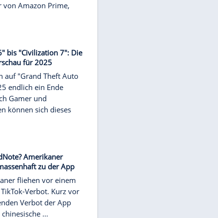
NEWS
Klagen gegen Amazon, Sony und
Facebook: Was Nutzer jetzt wissen
müssen
Klagen wegen unzulässiger
Preiserhöhungen und eines
Datenlecks: Das sollten Nutzerinnen
und Nutzer von Amazon Prime,
Sonys ...
NEWS
Von "GTA 6" bis "Civilization 7": Die
Games-Vorschau für 2025
Das Warten auf "Grand Theft Auto
VI" soll 2025 endlich ein Ende
finden. Doch Gamer und