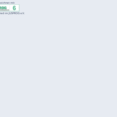
Entertainment
F
Cartoons
Spiele
D
Einbürgerungstest
Videos
f
Führerscheintest
Wissens-Quiz
f
Promi-Quiz
Witze
f
K
freenet
Kundenservice
Gender-Hinweis