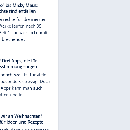
Krone der aktuellen technischen
Entwicklungen zu sehen. ...
NEWS
Leistung, Design, KI: Die
Smartphone-Trends für 2025
Für die kommenden Smartphone-
Veröffentlichungen zeichnen sich
einige Trends ab, die für frischen
Wind auf dem Markt sorgen ...
NEWS
Von "Boléro" bis Micky Maus:
Urheberrechte sind entfallen
Die Urheberrechte für die meisten