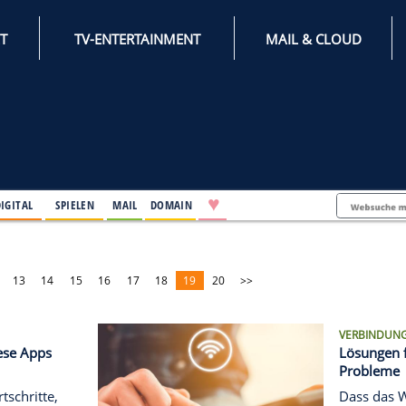
INTERNET
TV-ENTERTAINMENT
♥
IFESTYLE
DIGITAL
SPIELEN
MAIL
DOMAIN
<<
11
12
13
14
15
16
17
18
19
20
>>