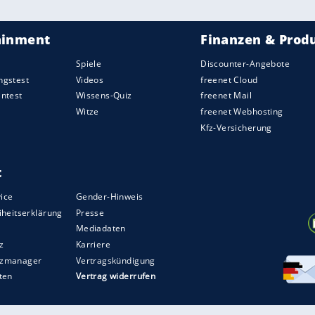
 großer E-Sport-Turniere
h die Wettkämpfe mit
-Spielen immer mehr
nd Sponsoren an. ...
<<
11
12
13
14
15
16
17
18
19
20
>>