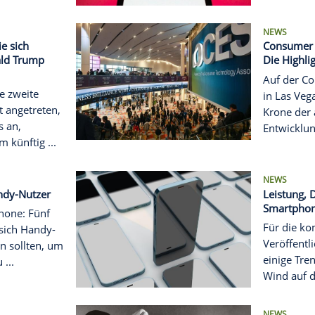
. Was darüber ...
oboter klettert auch
nisse
tos, TV-Geräten und
spiegeln hatte auch ein
groboter einen großen
der ...
nchecks: Wie sich
wegen Donald Trump
p hat seine zweite