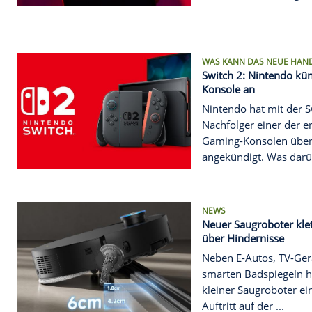
NEWS
Social-Medi
Dienst vorer
Die Video-A
Samstag ihr
eingestellt
nun auf ein
WAS KANN DA
Switch 2: N
Konsole an
Nintendo ha
Nachfolger 
Gaming-Kon