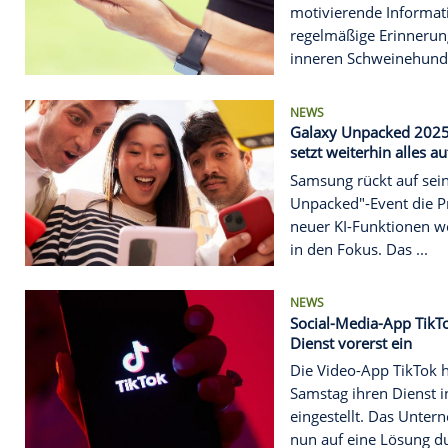
Endlich ab
helfen
Dokumentati
motivieren
regelmäßig
inneren Sch
NEWS
Galaxy Unp
setzt weiter
Samsung rü
Unpacked"-E
neuer KI-Fu
in den Fokus