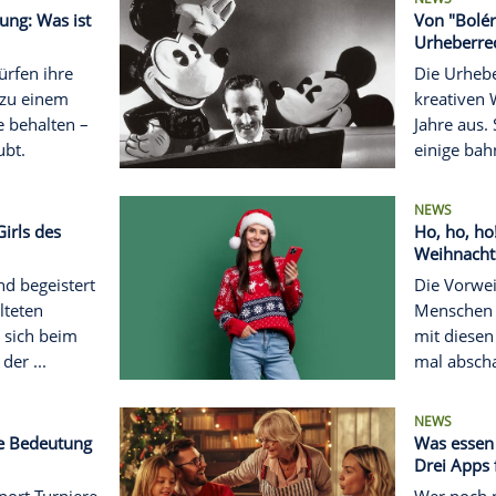
ch gar nicht angetreten,
Meta bereits an,
d Instagram künftig ...
den der Handy-Nutzer
dem Smartphone: Fünf
ln, an die sich Handy-
dingt halten sollten, um
er nicht zu ...
NG
z-Überwachung: Was ist
nd Chefs dürfen ihre