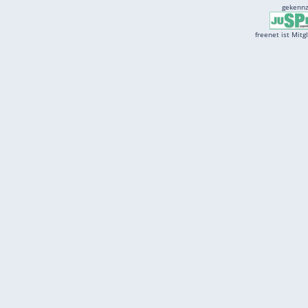
Services
Börse
Jobbörse
Spritpreis aktuell
Wetter
Ferientermine
Partnersuche
Online Angebote
freenet Mobilfunk
freenet Video