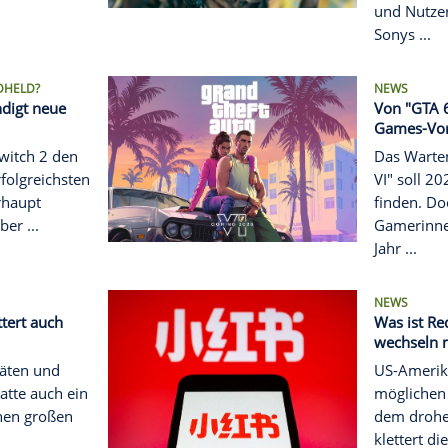
a-App TikTok stellt US-
st ein
pp TikTok hat am
en Dienst in den USA
. Das Unternehmen hofft
e Lösung durch den ...
S NEUE HANDHELD?
intendo kündigt neue
t mit der Switch 2 den
einer der erfolgreichsten
solen überhaupt