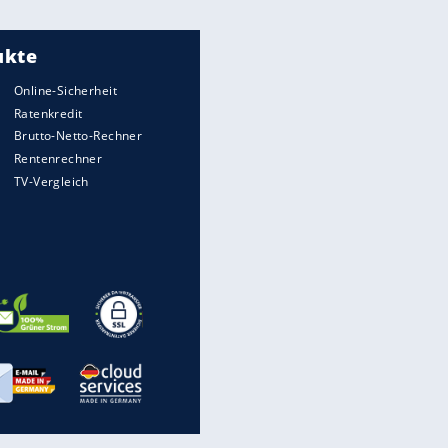
Wer noch nach Ideen und Rezepten
für das Festmahl an Heiligabend
oder den Weihnachtsfeiertagen
sucht, könnte in diesen Apps ...