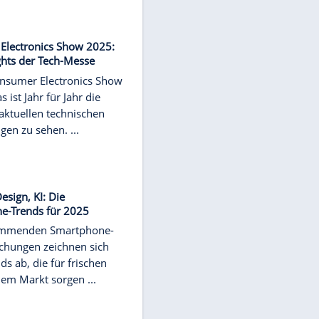
Gamerinnen können sich dieses
Jahr ...
NEWS
Was ist RedNote? Amerikaner
wechseln massenhaft zu der App
US-Amerikaner fliehen vor einem
möglichen TikTok-Verbot. Kurz vor
dem drohenden Verbot der App
klettert die chinesische ...
NEWS
Consumer Electronics Show 2025:
Die Highlights der Tech-Messe
Auf der Consumer Electronics Show
in Las Vegas ist Jahr für Jahr die