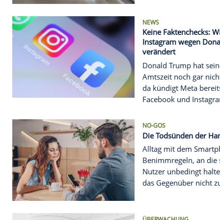
angekündigt
NEWS
Neuer Saugr
über Hinder
Neben E-Au
smarten Bad
kleiner Sau
Auftritt auf 
NEWS
Keine Fakte
Instagram 
verändert
Donald Trum