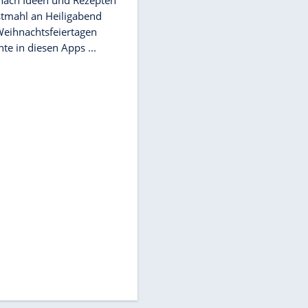
kreativen Werke laufen nach 95
Jahre aus. Seit 1. Januar sind damit
einige bahnbrechende ...
NEWS
Ho, ho, ho! Drei Apps, die für
Weihnachtsstimmung sorgen
Die Vorweihnachtszeit ist für viele
Menschen besonders stressig. Doch
mit diesen Apps kann man auch
mal abschalten und in ...
NEWS
Was essen wir an Weihnachten?
Drei Apps für Ideen und Rezepte