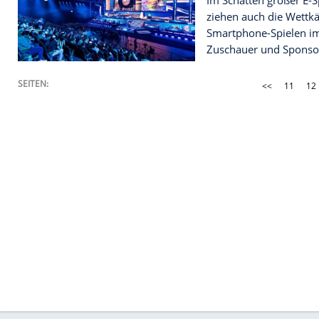
Angestellte
gewissen G
aber nicht al
2024
Die schönst
Jahres
Immer mehr 
von den lie
Pixelwelten
Zocken auch
NEWS
E-Sport: D
von Mobile