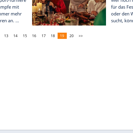
n durchaus zu einem
rad im Auge behalten –
les ist erlaubt.
en Gamer-Girls des
Frauen sind begeistert
bevoll gestalteten
 und zeigen sich beim
 gerne vor der ...
ie wachsende Bedeutung
 Games