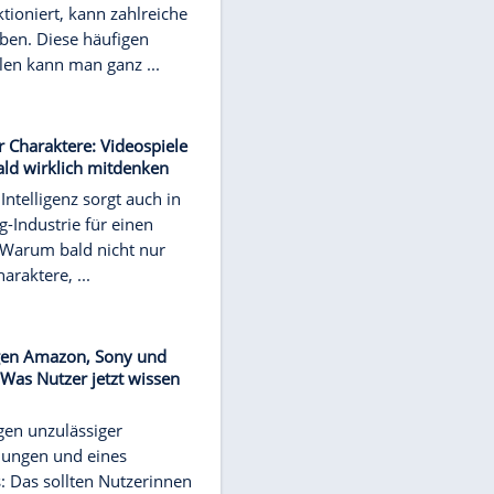
Lösungen für die häufigsten WLAN-
Probleme
Dass das WLAN im Zuhause nicht
richtig funktioniert, kann zahlreiche
Gründe haben. Diese häufigen
Fehlerquellen kann man ganz ...
NEWS
Echte KI für Charaktere: Videospiele
könnten bald wirklich mitdenken
Künstliche Intelligenz sorgt auch in
der Gaming-Industrie für einen
Umbruch. Warum bald nicht nur
einzelne Charaktere, ...