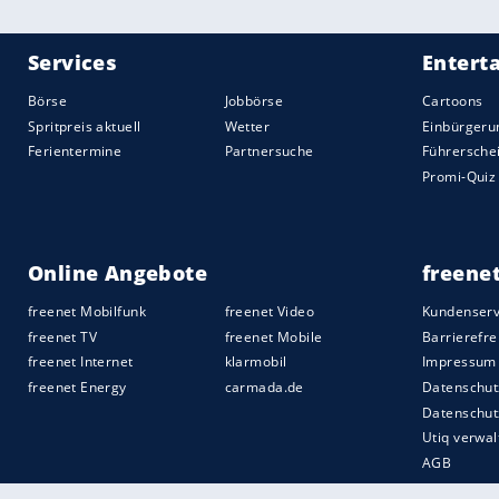
Im Schatten
ziehen auc
Smartphone
Zuschauer u
SEITEN: