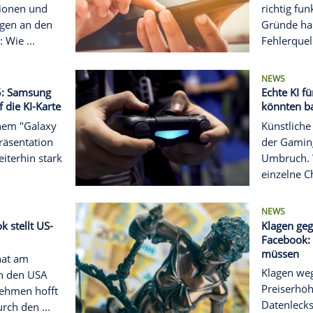
nehmen? Diese Apps
on der Fortschritte,
de Informationen und
e Erinnerungen an den
weinehund: Wie ...
acked 2025: Samsung
hin alles auf die KI-Karte
ckt auf seinem "Galaxy
vent die Präsentation
nktionen weiterhin stark
. Das ...