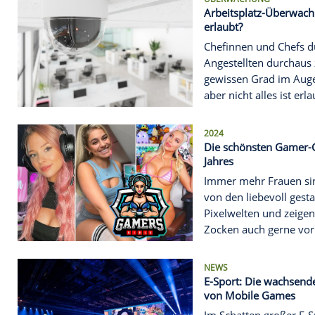
Amtszeit no
da kündigt 
Facebook un
NO-GOS
Die Todsün
Alltag mit 
Benimmrege
Nutzer unbe
das Gegenüb
ÜBERWACHU
Arbeitsplat
erlaubt?
Chefinnen u