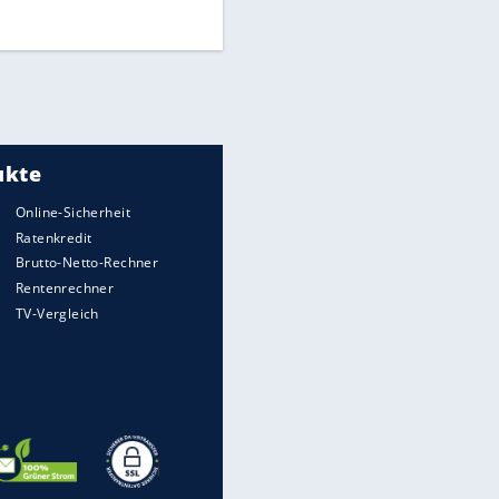
AUF IN DEN FERIEN-ENDSPURT
Kurz vor Schulstart: Diese Trips
lohnen sich auch für fünf Tage
Die Sommerferien gehen in einigen
Bundesländern bereits zu Ende. Wer die
letzten freien Tage noch nutzen möchte, findet
in Europa zahlreiche ...