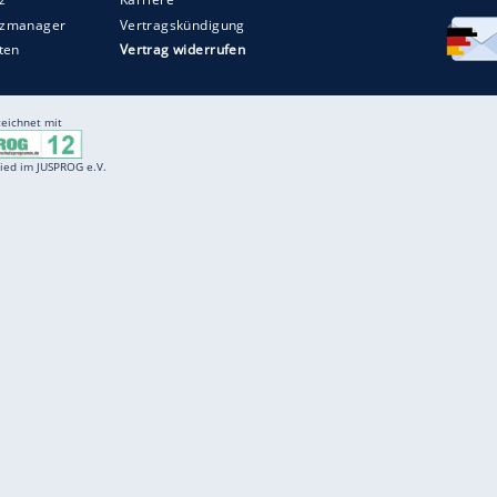
Entertainment
F
Cartoons
Spiele
D
Einbürgerungstest
Videos
f
Führerscheintest
Wissens-Quiz
f
Promi-Quiz
Witze
f
K
freenet
Kundenservice
Gender-Hinweis
Barrierefreiheitserklärung
Presse
Impressum
Mediadaten
Datenschutz
Karriere
Datenschutzmanager
Vertragskündigung
Utiq verwalten
Vertrag widerrufen