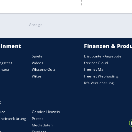
STRESSFREIER ÜBERGANG
Wie du entspannt nach dem Urlaub
in den Alltag startest
Kaum ist der Urlaub vorbei, wartet schon
wieder der Alltagstrott. Mit einer guten
Planung und kleinen Veränderungen gelingt
der ...