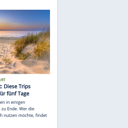
en über
ach
chaffen
rreisen?