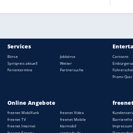
HIER LÄSST ES SICH URLAUB MACHEN
Besucher willkommen: Das sind die
tourismusfreundlichsten Städte
Städtereisen sind besonders entspannt, wenn
sich die Touristen vor Ort gut zurechtfinden
und sich willkommen fühlen. In welchen
Metropolen ...