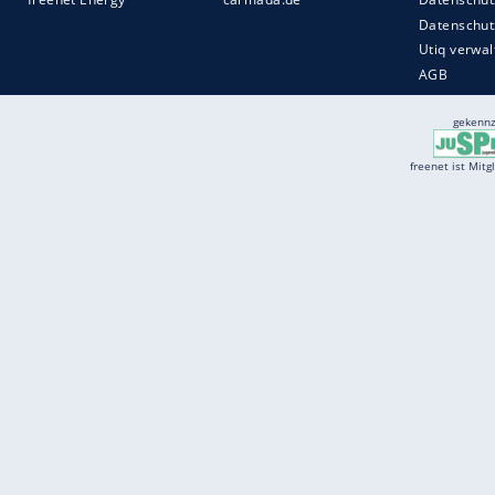
Services
Börse
Jobbörse
Spritpreis aktuell
Wetter
Ferientermine
Partnersuche
Online Angebote
freenet Mobilfunk
freenet Video
freenet TV
freenet Mobile
freenet Internet
klarmobil
freenet Energy
carmada.de