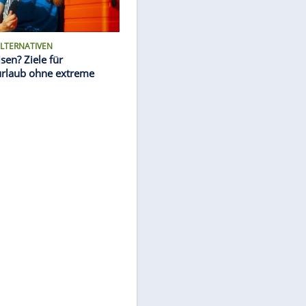
E TAGE
DAS SIND ALTERNATIVEN
Diese
Wohin reisen? Ziele für
hslung
Sommerurlaub ohne extreme
Hitze
en
im
oder gar