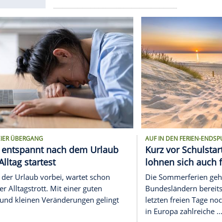
sinnvoller wird
s Bond"-Kulisse: Am
illa, an der für "Casino
So viele Menschen denk
ein Leben im Ausland n
Inkognito-Urlaub: Wie s
Promis es, diskret zu ve