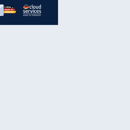
inanzen & Produkte
iscounter-Angebote
Online-Sicherheit
reenet Cloud
Ratenkredit
reenet Mail
Brutto-Netto-Rechner
reenet Webhosting
Rentenrechner
fz-Versicherung
TV-Vergleich