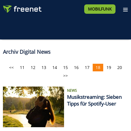
MOBILFUNK
Archiv Digital News
<<
11
12
13
14
15
16
17
18
19
20
>>
NEWS
Musikstreaming: Sieben
Tipps für Spotify-User