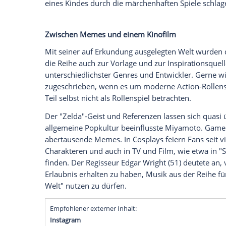
Zeitpunkt für ein Konsolenspiel außergew
Spielerinnen und Spieler an. Sie kämpft
für Stunden in einem Abenteuer, das sie 
hinweg wurde dieses recht enge Gerüst ei
Hauptreihe und Ablegern immer weiter 
Einer der Väter des Ganzen, Shigeru Miya
seinen Status als eine der wichtigsten P
eine der absoluten Legenden von Ninten
nicht schon ausgereicht hätte, dass Miy
Mario"-Spielen steckt.
Er nahm sich die Natur seiner Heimat so
wie Miyamoto im Gespräch mit dem Journa
anklingen ließ. Als Kind entdeckte er d
einen See und auch der Eingang einer Höhl
seinen Entdeckergeist Freudensprünge m