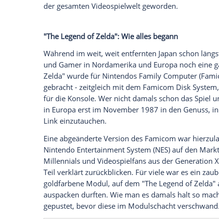
geliebter Videospiele, die auch heute noc
Vor "langer, langer Zeit" drohte Ganon d
"es war nicht alles verloren". Ein junge
Bösewicht Einhalt zu gebieten und Zelda,
Hyrule, zu befreien. So stand es einst in
güldenen Spielmodul beilag, auf dem sic
In der Realität sind mittlerweile 40 Jahre 
erfolgreichsten und beliebtesten Videosp
junggebliebene Held Link sowie Prinzess
der gesamten Videospielwelt geworden.
"The Legend of Zelda": Wie alles begann
Während im weit, weit entfernten Japan
und Gamer in Nordamerika und Europa no