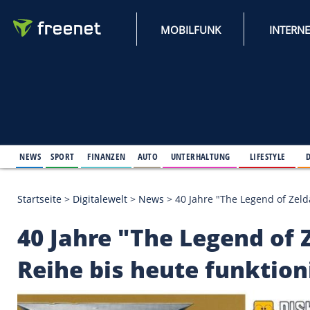
MOBILFUNK
NEWS
SPORT
FINANZEN
AUTO
UNTERHALTUNG
L
Startseite
>
Digitalewelt
>
News
>
40 Jahre "The Leg
40 Jahre "The Legen