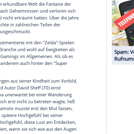
nzeigen lassen und auch wieder deaktivieren.
halte angezeigt werden. Damit können personenbezogene
r dazu in unseren Datenschutzhinweisen.
rgesslicher Musik starteten sie in ein Abenteuer
innerung bleiben sollte und unzählige weitere
flimmerten Worte über den Bildschirm, die unter
It's dangerous to go alone! Take this." Weil es
rhielten sie von einem alten Mann in einer Höhle ein
er Vogelperspektive daran machen, das Land zu
die Prinzessin zu befreien.
nfach gestrickt war, regte die zu diesem