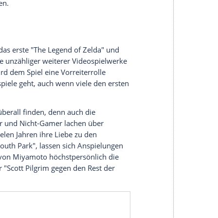
öhnlich frei erkundbare Welt die Fantasie der
en, suchten nach Geheimnissen und verloren sich
sich so wohl nicht erträumt hatten. Über die Jahre
ner Geschichte in zahlreichen Teilen der
und weiter ausgeschmückt.
moto (73), zementierte mit den "Zelda"-Spielen
ersonen der Branche und wohl auf Ewigkeiten als
do und des Gamings im Allgemeinen. Als ob es
amoto unter anderem auch hinter den "Super
wie Erfahrungen aus seiner Kindheit zum Vorbild,
listen und Autor David Sheff (70) einst
emzufolge etwa unerwartet bei einer Wanderung
e, die er sich erst nicht zu betreten wagte, ließ
achen. Miyamoto musste erst den Mut fassen,