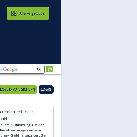
MAIL & CLOUD
Alle Angebote
KOSTENLOSE E-MAIL SICHERN
LOGIN
e
Video
Empfohlener externer Inhalt: