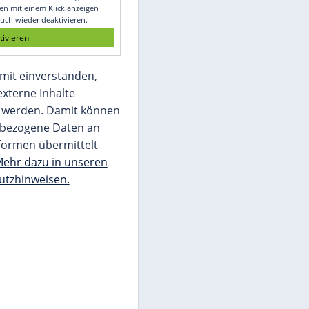
Glomex GmbH
Wir benötigen Ihre Zustimmung, um den
von unserer Redaktion eingebundenen
Inhalt von Glomex GmbH anzuzeigen. Sie
können diesen mit einem Klick anzeigen
lassen und auch wieder deaktivieren.
jetzt aktivieren
Ich bin damit einverstanden,
dass mir externe Inhalte
angezeigt werden. Damit können
personenbezogene Daten an
Drittplattformen übermittelt
werden.
Mehr dazu in unseren
Datenschutzhinweisen.