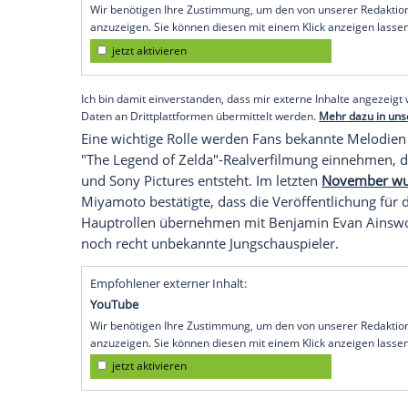
mit einer selbstgebastelten Laterne in d
Erkundungstour habe er nie vergessen. U
ist es auch, was alle Generationen noch 
eines Kindes durch die märchenhaften Sp
Zwischen Memes und einem Kinofilm
Mit seiner auf Erkundung ausgelegten We
die Reihe auch zur Vorlage und zur Inspi
unterschiedlichster Genres und Entwickle
zugeschrieben, wenn es um moderne Acti
Teil selbst nicht als Rollenspiel betrachte
Der "Zelda"-Geist und Referenzen lassen 
allgemeine Popkultur beeinflusste Miya
abertausende Memes. In Cosplays feiern F