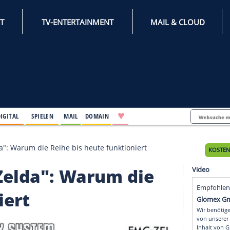
INTERNET
TV-ENTERTAINMENT
♥
IFESTYLE
DIGITAL
SPIELEN
MAIL
DOMAIN
end of Zelda": Warum die Reihe bis heute funktioniert
d of Zelda": Warum di