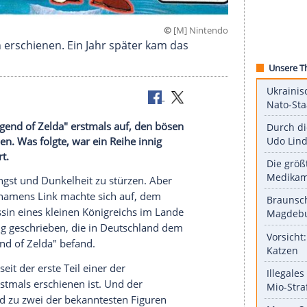
©
[M] Ni
ls in Japan erschienen. Ein Jahr später kam das
rdamerika.
h in "The Legend of Zelda" erstmals auf, den bösen
 zu befreien. Was folgte, war ein Reihe innig