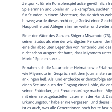
anzuzeigen. Sie können diesen mit einem Klick a
jetzt aktivieren
Ich bin damit einverstanden, dass mir externe In
Daten an Drittplattformen übermittelt werden.
Meh
Zu den Klängen von Kōji Kondōs (64) unve
ungeahnter Ausmaße, das bis heute in Er
Games nach sich zog. Schon kurz darauf 
Videospielfans legendär werden sollten: "
alleine in der Spielwelt gefährlich sei, e
Schwert. Sie konnten sich endlich aus d
erkunden, sich dem Bösen zu stellen und 
Ohne eine Höhle kein "Zelda"
Auch wenn die Geschichte an sich noch ei