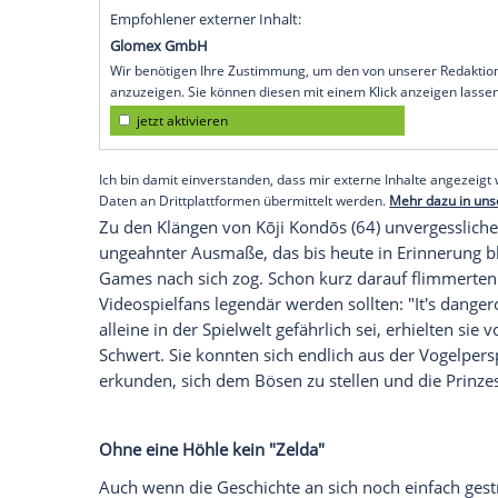
Zelda" wurde für Nintendos Family Com
gebracht - zeitgleich mit dem Famicom D
für die Konsole. Wer nicht damals schon
in Europa erst im November 1987 in den 
Link einzutauchen.
Eine abgeänderte Version des Famicom wa
Nintendo Entertainment System (NES) auf
Millennials und Videospielfans aus der 
Teil verklärt zurückblicken. Für viele wa
goldfarbene Modul, auf dem "The Legend 
auspacken durften. Wie man es damals ha
gepustet, bevor diese im Modulschacht 
Empfohlener externer Inhalt:
Glomex GmbH
Wir benötigen Ihre Zustimmung, um den von un