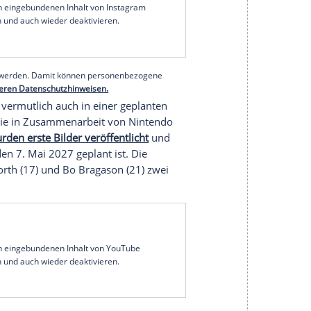
er Hand. Das spätere Hochgefühl bei seiner
nd dieses Hochgefühl, diese Lust am Entdecken,
heute fasziniert, wenn sie sich wie aus den Augen
iele schlagen.
lt wurden das erste "The Legend of Zelda" und
rationsquelle unzähliger weiterer Videospielwerke
r. Gerne wird dem Spiel eine Vorreiterrolle
on-Rollenspiele geht, auch wenn viele den ersten
n.
sich quasi überall finden, denn auch die
moto. Gamer und Nicht-Gamer lachen über
ans seit vielen Jahren ihre Liebe zu den