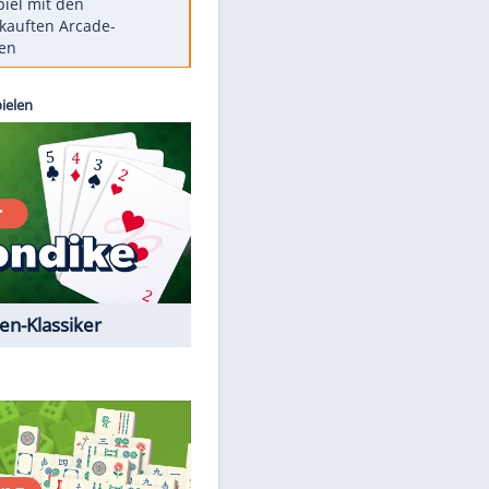
Die größten Mythen über
Medikamente
Braunschweig nach Kantersieg in
Magdeburg an der Spitze
Vorsicht: Diese 17 Dinge hassen
Katzen
Illegales Asphalt-Kartell muss
Mio-Strafe zahlen
Memo-Spiel mit den
meistverkauften Arcade-
Maschinen
Kostenlos spielen