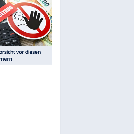
Spiele-Klassiker aus Asien
Achtung