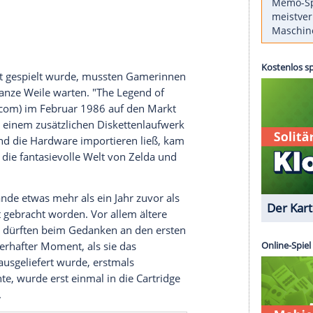
h verzaubert.
ie Welt in Angst und Dunkelheit zu stürzen. Aber
r Abenteurer namens Link machte sich auf, dem
 die Prinzessin eines kleinen Königreichs im Lande
 der Anleitung geschrieben, die in Deutschland dem
h "The Legend of Zelda" befand.
vergangen, seit der erste Teil einer der
ielreihen erstmals erschienen ist. Und der
in Zelda sind zu zwei der bekanntesten Figuren
 schon längst gespielt wurde, mussten Gamerinnen
ch eine ganze Weile warten. "The Legend of