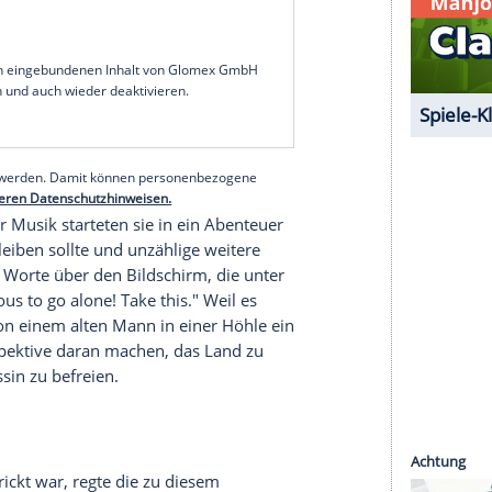
puter (Famicom) im Februar 1986 auf den Markt
isk System, einem zusätzlichen Diskettenlaufwerk
 das Spiel und die Hardware importieren ließ, kam
Genuss, in die fantasievolle Welt von Zelda und
r hierzulande etwas mehr als ein Jahr zuvor als
 den Markt gebracht worden. Vor allem ältere
Generation X dürften beim Gedanken an den ersten
r es ein zauberhafter Moment, als sie das
of Zelda" ausgeliefert wurde, erstmals
lt so machte, wurde erst einmal in die Cartridge
verschwand.
serer Redaktion eingebundenen Inhalt von Glomex GmbH