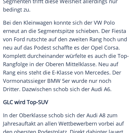
Segmenten
trifft diese
Weisheit
allerdings nur
bedingt zu.
Bei den Kleinwagen konnte sich der
VW Polo
erneut an die Segmentspitze schieben. Der Fiesta
von
Ford
rutschte auf den zweiten Rang hoch und
neu auf das Podest schaffte es der
Opel Corsa
.
Komplett durcheinander würfelte es auch die Top-
Rangfolge in der Oberen
Mittelklasse
. Neu auf
Rang eins steht die E-Klasse von
Mercedes
. Der
Vormonatssieger
BMW
5er wurde nur noch
Dritter. Dazwischen schob sich der
Audi A6
.
GLC wird Top-SUV
In der Oberklasse schob sich der
Audi A8
zum
Jahresauftakt
an allen Wettbewerbern vorbei auf
den obersten Podestplatz. Direkt dahinter lauert