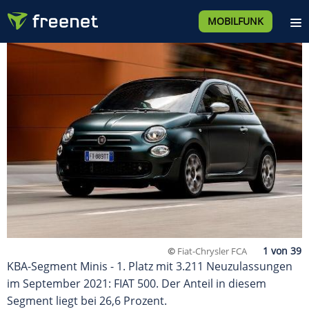
MOBILFUNK
©
Fiat-Chrysler FCA
KBA-Segment Minis - 1. Platz mit 3.211 Neuzulassungen
im September 2021: FIAT 500. Der Anteil in diesem
Segment liegt bei 26,6 Prozent.