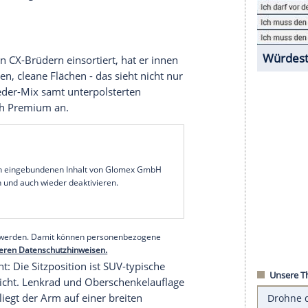
hiebt zwischen CX-3 und CX-5 ein weiteres
X-30 12 Zentimeter Abstand, der CX-5 ist 15,5
Tiguan
ist der neue CX-30 neun Zentimeter kürzer
-Roc im Visier des neuen Mazda. Es ist übrigens
dellziffer.
1,80
Meter
breiten CX-30 als Crossover für die
er bei einem Kompakten als einem SUV; ein VW T-
iguan
ragt sogar 12 Zentimeter höher. Der
so lang wie beim Tiguan mit seinen 2,68
Meter
30
chen seinen CX-Brüdern einsortiert, hat er innen
ige Tasten, cleane Flächen - das sieht nicht nur
rangiertem Leder-Mix samt unterpolsterten