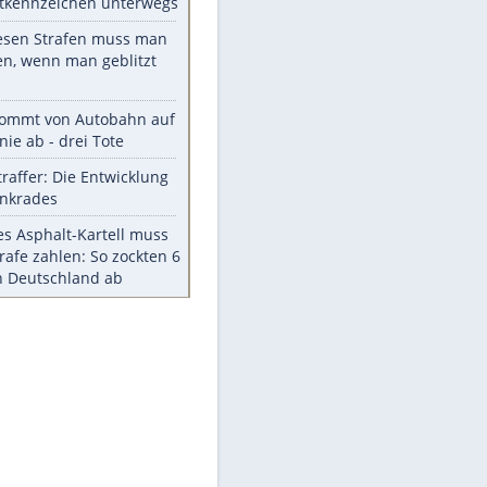
Die größten Mythen über
Medikamente
Berlins Matchwinner Grönning:
"Veränderte Perspektive"
Vorsicht: Diese 17 Dinge hassen
Katzen
Illegales Asphalt-Kartell muss
Mio-Strafe zahlen
Memo-Spiel mit den
meistverkauften Arcade-
Maschinen
Meistgelesen
Millionen Autos mit