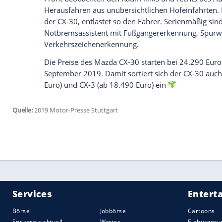
Compression Ignition), bei dem sich der 
entzündet. Der Motor soll die Vorteile ei
Drehvermögen) mit der Sparsamkeit eine
sind mit einem 24-Volt-System mild hybri
Beschleunigen. Der CX-30 wird mit Fron
Sechsstufen-Automatik lieferbar sein. D
gesteuert zwischen den
Achsen
. Zusätzli
kleinen Bremseingriffen zum Beispiel da
Beispiel das Fahrverhalten bei schnelle
sind an einer McPherson-Achse aufgehäng
Verbundlenkerachse
. Der 1,8-Liter-Diese
ausschließlich mit
Vorderradantrieb
an. 
Allradantrieb
gibt, kommt auf 122 PS un
Assistenzsysteme: Rundumbeobachtung
Der neu CX-30 beobachtet seinen Fahre