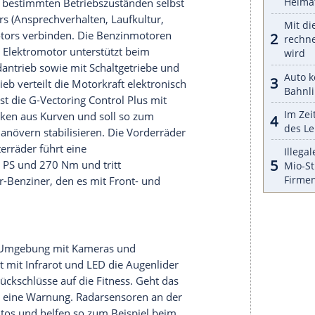
aner bei dem Kompakt-SUV CX-30 nun bewusst.
schirm
weiter in Richtung
Windschutzscheibe
. Alle
fgebauten Digital-Cockpit oder via Head-up-
iert. Die klassischen verchromten Lenkradtasten
h intuitiv bedienbar.
 kleinen CX-3, wenn auch die Bein- und
u erreichen. Die Fondtüren könnten allerdings
er Kofferraum sollte mit 430 Litern laut Mazda
ck ausreichend groß sein. Optional öffnet die
e Architektur und ist darum technisch mit dem
er neben Benzin- und Dieselmotoren auch den
ionszündung
(SPCCI, Spark Plug Controlled