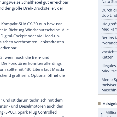
 Nähten nach Premium an.
serer Redaktion eingebundenen Inhalt von Glomex GmbH
nzeigen lassen und auch wieder deaktivieren.
halte angezeigt werden. Damit können personenbezogene
r dazu in unseren Datenschutzhinweisen.
en gemacht: Die Sitzposition ist SUV-typische
daher sehr leicht. Lenkrad und Oberschenkelauflage
tellen. Dazu liegt der Arm auf einer breiten
hebel
beziehungsweise Schalthebel gut erreichbar
nkehalter und der große Dreh-Drücksteller, der