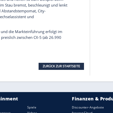
Kraftstoff in bestimmten Betriebszuständen selbst
nes Benziners (Ansprechverhalten, Laufkultur,
s Dieselmotors verbinden. Die
Benzinmotoren
disiert; ein Elektromotor unterstützt beim
t- und
Allradantrieb
sowie mit Schaltgetriebe und
er
Allradantrieb
verteilt die Motorkraft elektronisch
ch beeinflusst die G-Vectoring Control Plus mit
s Herauslenken aus Kurven und soll so zum
n Ausweichmanövern stabilisieren. Die Vorderräder
t, die Hinterräder führt eine
l leistet 116 PS und 270 Nm und tritt
Der
Zweiliter-Benziner
, den es mit Front- und
d 213 Nm.
r und seine Umgebung mit Kameras und