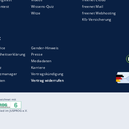
tent behält mit Infrarot und LED die Augenlider
Blinzelns Rückschlüsse auf die Fitness. Geht das
ekommt der eine
Warnung
. Radarsensoren an der
chts des Autos und helfen so zum Beispiel beim
infahrten. Im Stau bremst, beschleunigt und lenkt
ienmäßig sind Abstandstempomat, City-
ung, Spurwechselassistent und
24.290
Euro
und die Markteinführung erfolgt im
 CX-30 auch preislich zwischen CX-5 (ab 26.990
ZURÜCK ZUR STARTS