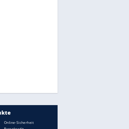
Heimatkennzeichen unterwegs
Mit diesen Strafen muss man
rechnen, wenn man geblitzt
wird
Auto kommt von Autobahn auf
Bahnlinie ab - drei Tote
Im Zeitraffer: Die Entwicklung
des Lenkrades
Illegales Asphalt-Kartell muss
Mio-Strafe zahlen: So zockten 6
Firmen Deutschland ab