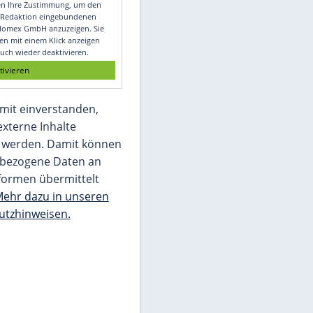
Video
Empfohlener externer Inhalt:
Glomex GmbH
Wir benötigen Ihre Zustimmung, um den
von unserer Redaktion eingebundenen
Inhalt von Glomex GmbH anzuzeigen. Sie
können diesen mit einem Klick anzeigen
lassen und auch wieder deaktivieren.
jetzt aktivieren
Ich bin damit einverstanden,
dass mir externe Inhalte
angezeigt werden. Damit können
personenbezogene Daten an
Drittplattformen übermittelt
werden.
Mehr dazu in unseren