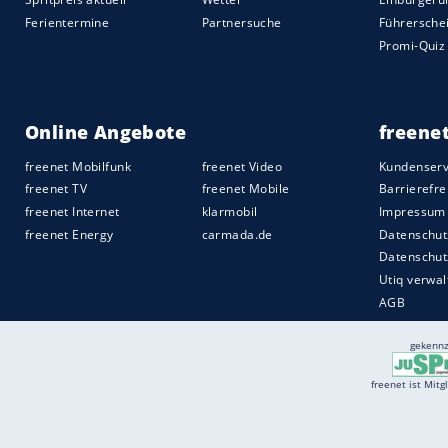
Radarsensoren. Ein Aufmerksamkeitsassis
im Blick und zieht über die Frequenz des 
System von einem müden Fahrer aus, b
Front beobachten den Raum links und re
Herausfahren aus unübersichtlichen Hofe
der CX-30, entlastet so den Fahrer. Ser
Notbremsassistent mit Fußgängererkenn
Verkehrszeichenerkennung
.
Die Preise des Mazda CX-30 starten bei 
September 2019. Damit sortiert sich der
Euro) und CX-3 (ab 18.490 Euro) ein
Quelle:
2019 Motor-Presse Stuttgart