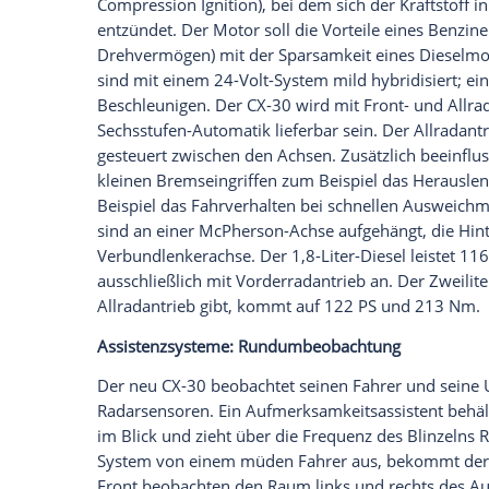
Auf ein
Touchdisplay
verzichten die Jap
Stattdessen rutscht der
Infotainmentbild
Fahrinfos werden nun im symmetrisch au
Display direkt in die Frontscheibe projiz
wirken hochwertig und sind Mazda-typisc
Hinten sitzt du deutlich bequemer als im
Kopffreiheit nicht annähernd CX-5-Nivea
etwas großzügiger ausgeschnitten sein. D
auch für einen Kinderwagen und Handgepä
große Klappe auch elektrisch.
Auch mit Selbstzünder-Benziner
Der neue CX-30 nutzt die Skyactiv-Vehicl
neuen 3 verwandt. Wie dieser bekommt 
neuen Skyactiv-X-Benziner mit
Kompress