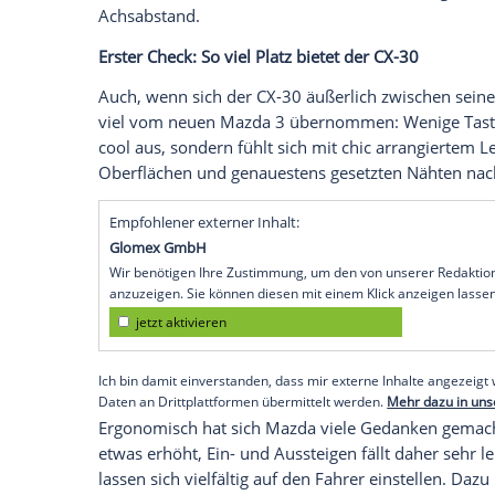
Marke dem
VW Tiguan
Konkurrenz und sc
Modell. Zum kleineren Modell hält der C
Zentimeter länger. Im
Vergleich
zum
VW 
und vier schmaler – damit ist auch der T
der erste neue Mazda mit zweistelliger Mo
Mazda sieht den 4,40
Meter
langen und 
Stadt. Die Höhe von 1,53
Meter
liegt näh
Cross ist vier Zentimeter höher, ein
VW T
Radstand
von 2,66
Meter
ist dafür fast 
Achsabstand.
Erster Check: So viel Platz bietet der CX-
Auch, wenn sich der CX-30 äußerlich zwis
viel vom neuen Mazda 3 übernommen: Wen
cool aus, sondern fühlt sich mit chic ar