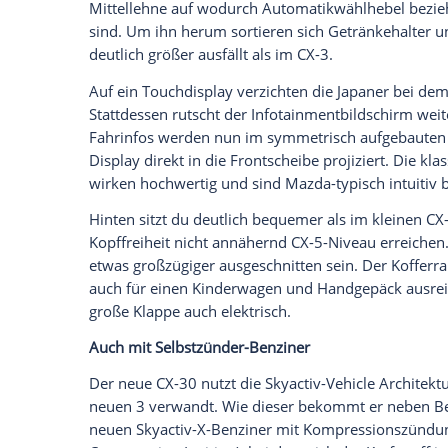
Oberflächen und genauestens gesetzten
Empfohlener externer Inhalt:
Glomex GmbH
Wir benötigen Ihre Zustimmung, um den von un
anzuzeigen. Sie können diesen mit einem Klick a
jetzt aktivieren
Ich bin damit einverstanden, dass mir externe In
Daten an Drittplattformen übermittelt werden.
Meh
Ergonomisch hat sich Mazda viele Gedank
etwas erhöht, Ein- und Aussteigen fällt 
lassen sich vielfältig auf den Fahrer eins
Mittellehne auf wodurch
Automatikwähl
sind. Um ihn herum sortieren sich Geträ
deutlich größer ausfällt als im CX-3.