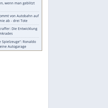
Diese Autos haben uns verlassen
Auftakt-Misere gestoppt: Berlin
gewinnt in Bochum
Mit diesen Tricks wird der Grill
ruckzuck sauber
So nutzt man alte Smartphones
sinnvoll
Das ist typisch schwedisch!
Meistgelesen
Millionen Autos mit
Heimatkennzeichen unterwegs