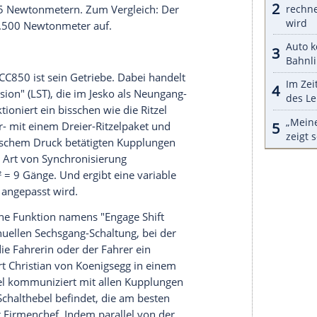
fnungsmechanik der Türen.
serer Redaktion eingebundenen Inhalt von Glomex GmbH
nzeigen lassen und auch wieder deaktivieren.
halte angezeigt werden. Damit können personenbezogene
r dazu in unseren Datenschutzhinweisen.
en Antriebstechnik bei Koenigsegg nicht viel
 sein Urahn wird der CC850 von einem V8-
 mit Twin-Turbo- statt Kompressoraufladung und
. Für den Neuling adaptiert Koenigsegg den Jesko-
rockensumpfschmierung, allerdings in gezähmter
r
auf 1.201 (im Benzinbetrieb) beziehungsweise
in von 1,5 auf 1,7 bar erhöhter Ladedruck