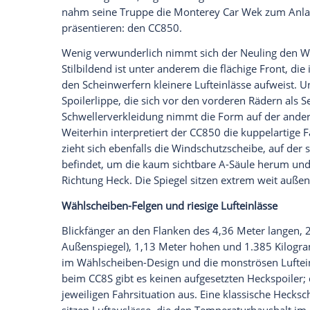
Mit dem CC850 feiert Koenigsegg zwar se
Technisch geht das Hypercar jedoch neue
Vor 20 Jahren begann der
Aufstieg
von Ko
Serienfertigung des ersten Supersportw
V8-Mittelmotor-Bolide CC8S verkörperte 
Design, ungewöhnliche technische Lösun
die sich auf Rekordniveau bewegen. "Der
uns erfolgreich", sagt Firmengründer und
nahm seine Truppe die Monterey Car We
präsentieren: den CC850.
Wenig verwunderlich nimmt sich der Neu
Stilbildend ist unter anderem die flächig
den
Scheinwerfern
kleinere
Lufteinlässe 