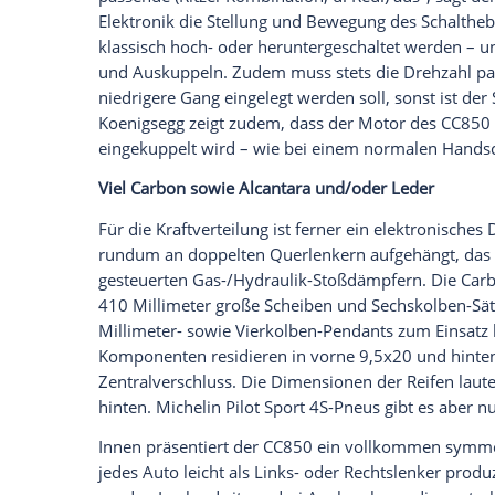
möglich). Das maximale Drehmoment lie
Jesko bietet im Höchstfall 1.622 PS und
Handschaltung und Automatik in einem
Die wahre technische
Besonderheit
des K
es sich
grundsätzlich
um jene "Light Spee
Automatik ihren Dienst verrichtet. Das
G
beim Fahrrad: Der Jesko kombiniert quasi
kann daraus dank seiner sechs
kleinen
, 
jederzeit jede Kombination wählen, ohne
berücksichtigen zu müssen.
Macht
mathem
Übersetzung, die je nach Fahrmodus oder
Beim CC850 ergänzt Koenigsegg das
Get
System" (ESS). Sie macht die Automatik 
der
Schalthebel
durch eine offene Kulisse 