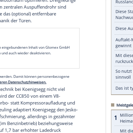
ädern als Seitenflap nach oben zieht. Die
 der anderen Seite des Radlaufs wieder auf.
ppelartige Fahrgastzelle des CC8S neu. Bei ihm
be
, auf der sich zentral der Einarmwischer
 herum und verjüngt sich das Seitenfenster
 weit außen auf sehr filigranen Halterungen.
lässe
er langen, 2,02 Meter breiten (ohne
.385 Kilogramm schweren CC850 sind die Felgen
sen Lufteinlässe vor den hinteren Rädern. Wie
ckspoiler; dieser fährt abhängig von der
che Heckscheibe fehlt ebenfalls; an ihrer Stelle
haushalt im Motorraum optimieren. Dreigliedrige
r mit
großem
zentralen Auspuffendrohr sind
. Genau wie das (optional) entfernbare