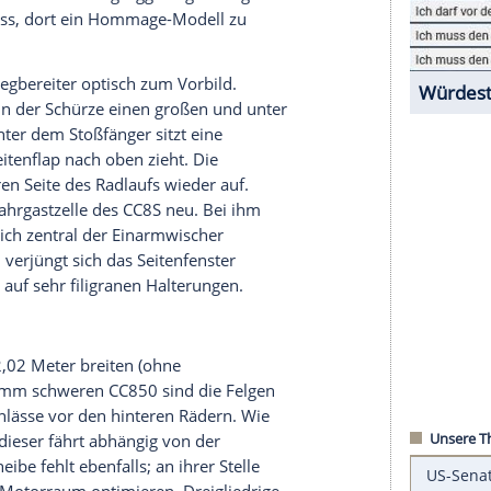
in erstes Serienauto, den CC8S von 2002.
 Wege. Besonders interessant ist die Schaltung.
enigsegg: Damals – im Jahr 2002 – startete die
agens der
Schweden
. Der anfangs 655 PS starke
sofort, worum es bei Koenigsegg geht: Extremes
gen sowie technische Daten und Fahrleistungen,
 CC8S setzte uns auf die Landkarte und machte
 -chef Christian von Koenigsegg. Folgerichtig
k zum Anlass, dort ein Hommage-Modell zu
ling den Wegbereiter optisch zum Vorbild.
e Front, die in der Schürze einen
großen
und unter
aufweist. Unter dem Stoßfänger sitzt eine