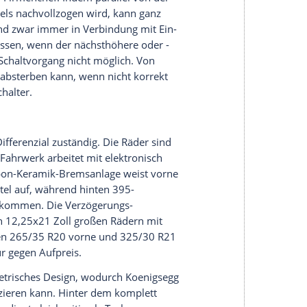
gt bei 1.385
Newtonmetern
. Zum Vergleich: Der
 höchstens 1.500
Newtonmeter
auf.
oenigsegg CC850 ist sein
Getriebe
. Dabei handelt
d Transmission" (LST), die im Jesko als Neungang-
etriebe
funktioniert
ein bisschen wie die Ritzel
 ein Zweier- mit einem Dreier-Ritzelpaket und
per hydraulischem Druck betätigten
Kupplungen
 irgendeine Art von Synchronisierung
atisch: 3² = 9 Gänge. Und ergibt eine variable
 -situation angepasst wird.
riebe
um eine Funktion namens "Engage Shift
zu einer manuellen Sechsgang-Schaltung, bei der
flitzt und die Fahrerin oder der Fahrer ein