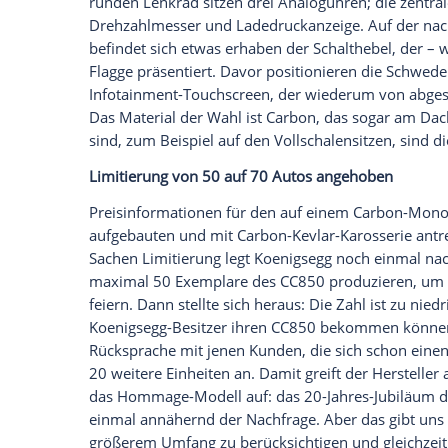
Kupplungspedal bedient. Wie das
funktio
Video auf der US-Plattform Jalopnik. "De
und wählt je nachdem, in welcher Positi
passende (Ritzel-Kombination; d. Red.) au
Elektronik die Stellung und Bewegung d
klassisch hoch- oder heruntergeschaltet
und Auskuppeln. Zudem muss stets die D
niedrigere Gang eingelegt werden soll, so
Koenigsegg zeigt zudem, dass der Motor
eingekuppelt wird – wie bei einem norm
Viel Carbon sowie Alcantara und/oder Le
Für die Kraftverteilung ist ferner ein ele
rundum an doppelten Querlenkern aufgeh
gesteuerten Gas-/Hydraulik-Stoßdämpfe
410 Millimeter
große
Scheiben und Sechs