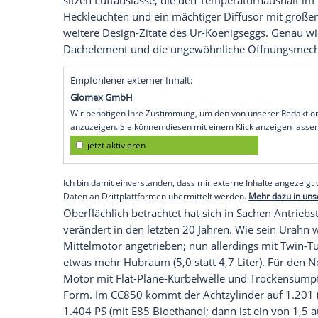
Spoilerlippe, die sich vor den vorderen R
Schwellerverkleidung nimmt die Form auf
Weiterhin interpretiert der CC850 die ku
zieht sich ebenfalls die
Windschutzschei
befindet, um die kaum sichtbare A-Säule
Richtung Heck. Die Spiegel sitzen extrem
Wählscheiben-Felgen und riesige Luftein
Blickfänger an den Flanken des 4,36 Met
Außenspiegel), 1,13 Meter hohen und 1
im Wählscheiben-Design und die monströ
beim CC8S gibt es keinen aufgesetzten He
jeweiligen Fahrsituation aus. Eine klassis
sitzen Luftauslässe, die den Temperatur
Heckleuchten und ein mächtiger Diffuso
weitere Design-Zitate des Ur-Koenigseggs