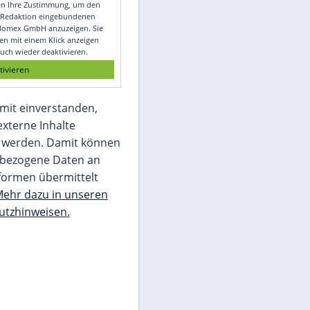
Video
Empfohlener externer Inhalt:
Glomex GmbH
Wir benötigen Ihre Zustimmung, um den
von unserer Redaktion eingebundenen
Inhalt von Glomex GmbH anzuzeigen. Sie
können diesen mit einem Klick anzeigen
lassen und auch wieder deaktivieren.
jetzt aktivieren
Ich bin damit einverstanden,
dass mir externe Inhalte
angezeigt werden. Damit können
personenbezogene Daten an
Drittplattformen übermittelt
werden.
Mehr dazu in unseren