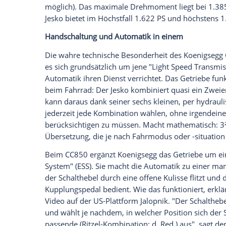
Dachelement und die ungewöhnliche Öf
Empfohlener externer Inhalt:
Glomex GmbH
Wir benötigen Ihre Zustimmung, um den von un
anzuzeigen. Sie können diesen mit einem Klick a
jetzt aktivieren
Ich bin damit einverstanden, dass mir externe In
Daten an Drittplattformen übermittelt werden.
Meh
Oberflächlich betrachtet hat sich in Sach
verändert in den letzten 20 Jahren. Wie
Mittelmotor angetrieben; nun allerdings
etwas mehr Hubraum (5,0 statt 4,7 Liter)
Motor mit Flat-Plane-Kurbelwelle und T
Form. Im CC850 kommt der
Achtzylinde
1.404 PS (mit E85 Bioethanol; dann ist e