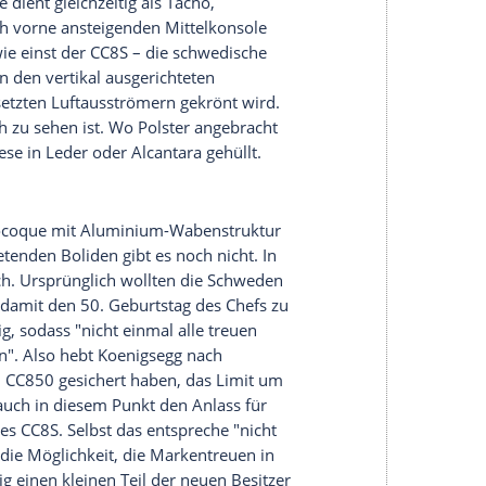
niert
, erklärt Christian von Koenigsegg in einem
r
Schalthebel
kommuniziert mit allen
Kupplungen
on sich der
Schalthebel
befindet, die am besten
s", sagt der Firmenchef. Indem parallel von der
es
Schalthebels
nachvollzogen wird, kann ganz
 werden – und zwar immer in Verbindung mit Ein-
rehzahl passen, wenn der nächsthöhere oder -
nst ist der Schaltvorgang nicht
möglich
. Von
 des CC850 absterben kann, wenn nicht korrekt
alen Handschalter.
der
ktronisches
Differenzial
zuständig. Die Räder sind
ängt, das Fahrwerk arbeitet mit elektronisch
rn. Die Carbon-Keramik-Bremsanlage weist vorne
kolben-Sättel auf, während hinten 395-