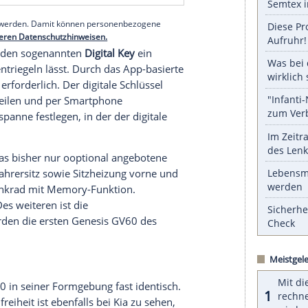
wei Gesichter lassen sich mitsamt der Profile pro
elt im Fahrzeug gespeichert und können dort auch
s
"Fingerprint Authentication System"
an Bord des
 das Fahrzeug zu starten und zu fahren. Des
möglich.
serer Redaktion eingebundenen Inhalt von Glomex GmbH
nzeigen lassen und auch wieder deaktivieren.
halte angezeigt werden. Damit können personenbezogene
r dazu in unseren Datenschutzhinweisen.