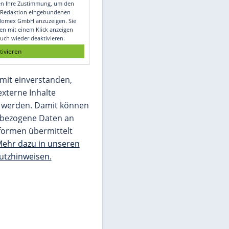
Video
Empfohlener externer Inhalt:
Glomex GmbH
Wir benötigen Ihre Zustimmung, um den
von unserer Redaktion eingebundenen
Inhalt von Glomex GmbH anzuzeigen. Sie
können diesen mit einem Klick anzeigen
lassen und auch wieder deaktivieren.
jetzt aktivieren
Ich bin damit einverstanden,
dass mir externe Inhalte
angezeigt werden. Damit können
personenbezogene Daten an
Drittplattformen übermittelt
werden.
Mehr dazu in unseren