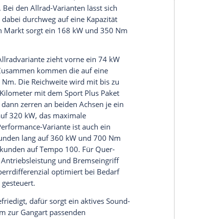
ie den Fahrer intuitiv über entgegenkommende
kann aber auch Stimmungslichter generieren.
e erstreckt sich ein kombiniertes Display, das das
tainmentbildschirm bündelt. Genesis nutzt die
mentsystem mit Touchscreens. Kabellose
ar-Play und Android-Auto ist gesetzt, außerdem
chrift- und Spracherkennung sowie Touchcontroller
sitzen die Screens, die die Bilder der
Thema Nachhaltigkeit setzt Genesis auch auf viel
den für verschiedenste Oberflächen PET-Flaschen
 elf verschiedene Lackfarben, die mit mit fünf
rden können. Die Sicherheitsausstattung umfasst