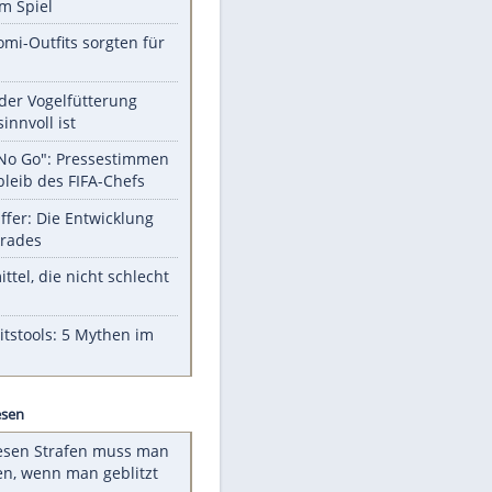
Unsere Themen-Highlights
Sprengstoff-Drohne in Leipzig:
Semtex im Spiel
Diese Promi-Outfits sorgten für
Aufruhr!