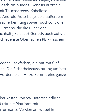
en Bodenfreiheit ist ebenfalls bei Kia zu sehen,
 Dachverlauf. Obere und untere Fensterlinie sind
ontal zweigeteilte LED-Scheinwerfer an der Front.
m Zwei-Linien-Design. Die Schürze trägt einen
lügel zeigen sich einem einzigen Element vereint.
f Säulen, die schwarz gehalten sind und so ein
n oberen Abschluss der Fensterlinie bildet ein
 in der C-Säule. Statt Außenspiegel verbaut
nd bündig in die Türen eingelassen und treten nur
eckleuchten nehmen das Zwei-Linien-Design der
der Heckscheibe sitzt ein großer Spoiler mit
rsten Bildern geräumig und komfortabel. Der
s dafür. Das auffälligste Merkmal im Innendesign
gelförmige elektronische Getriebesteuerung auf der