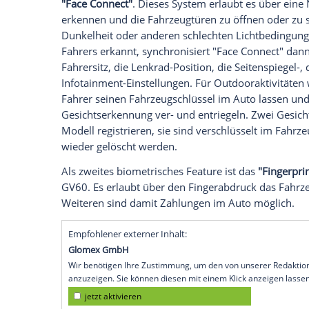
Meter breite und 1,58 Meter hohe GV60,
Ioniq 5 und dem Kia EV6 ist, soll mit ein
zum Elektro-Erfolg der Marke beitragen. E
Marke hatte sich unlängst sechs E-Auto-
Genesis, während das V für Vielseitigkeit 
Genesis-Modellhierarchie und macht den
Die Modellpflege 2023
Als erstes Genesis-Modell erhält der GV
"Face Connect"
. Dieses System erlaubt e
erkennen und die Fahrzeugtüren zu öffne
Dunkelheit oder anderen schlechten Lich
Fahrers erkannt, synchronisiert "Face Con
Fahrersitz, die Lenkrad-Position, die Sei
Infotainment-Einstellungen. Für Outdoo
Fahrer seinen Fahrzeugschlüssel im Auto