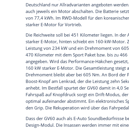
scheinbar schwebenden Mittelkonsole, d
Fahrzeuge informiert. Die Kristallkugel 
Über zwei Drittel der Armaturenbrettbreit
klassische Kombiinstrument und den Info
Nvidia-Drive-Plattform für das Infotain
Verbindung des Smartphones für Apple-C
soll es einen digitalen Schlüssel, Hands
geben. Vorne oben auf den Türbrüstungen 
Außenspiegelkameras wiedergeben. Beim 
Recyclingmaterial im Innenraum. So wer
und alte Fischernetze wiederverwertet.
Ausstattungen und Technik
Für die Außengestaltung offeriert Genesis
Farbthemen im Innenraum kombiniert we