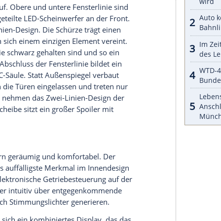
hrt Genesis den sogenannten
Digital Key
ein
e
ver- und entriegeln lässt. Durch das App-basierte
üssel mehr erforderlich. Der digitale Schlüssel
en Personen teilen und per Smartphone
 eine Zeitspanne festlegen, in der der digitale
ann.
t ab 2023 das bisher nur ooptional angebotene
 für den Fahrersitz sowie Sitzheizung vorne und
eheizbares Lenkrad mit Memory-Funktion.
ngssystem
. Des weiteren ist die
geliefert werden die ersten Genesis GV60 des
Genesis GV60 in seiner Formgebung fast identisch.