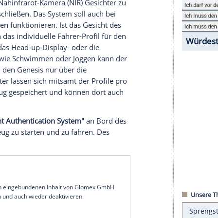
 der quasi das noble Schwestermodell zu Hyundai
er Stückzahl von rund 20.000 Einheiten signifikant
r sortiert sich unterhalb des GV70e ein. Die
Namen schützen lassen. Das G in GV60 steht für
steht. Die Zahl 60 steht für die Position in der
 GV60 zu seinem bisher sportlichsten Fahrzeug.
60 mit der Modellpflege die
Gesichtserkennung
s über eine Nahinfrarot-Kamera (NIR) Gesichter zu
n oder zu schließen. Das System soll auch bei
tbedingungen funktionieren. Ist das Gesicht des
nect" dann das individuelle Fahrer-Profil für den
tenspiegel-, das Head-up-Display- oder die
raktivitäten wie Schwimmen oder Joggen kann der
 lassen und den Genesis nur über die