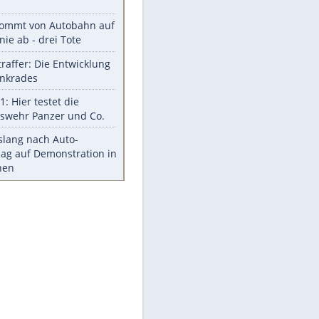
Was bei der Vogelfütterung
wirklich sinnvoll ist
"Infanti-No Go": Pressestimmen
zum Verbleib des FIFA-Chefs
Im Zeitraffer: Die Entwicklung
des Lenkrades
Lebensmittel, die nicht schlecht
werden
Sicherheitstools: 5 Mythen im
Check
Meistgelesen
Mit diesen Strafen muss man
rechnen, wenn man geblitzt