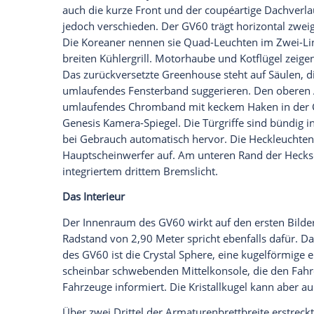
Als Ergänzung zur Gesichtserkennung fü
womit sich das Fahrzeug per
Smartphon
System ist auch hier kein physischer Schl
lässt sich zudem mit bis zu drei weiter
weitergeben. Der Besitzer kann dabei auch
Schlüssel von anderen genutzt werden k
Zur erweiterten Serienausstattung gehör
"Sitzpakets Komfort"
mit Massagefunktion
hinten, belüftete Sitze vorne und ein b
Außerdem gibt es ein neues
Luftreinigu
Ambientebeleuchtung serienmäßig
. Aus
neuen
Modelljahres im Frühjahr 2023
.
Das Design
Im Vergleich zum Kia EV6 erscheint der 