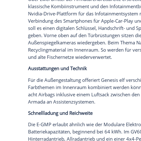
Das Crossover-Layout mit der etwas höher
auch die kurze Front und der coupéartige
jedoch verschieden. Der GV60 trägt horiz
Die Koreaner nennen sie Quad-Leuchten i
breiten Kühlergrill. Motorhaube und Kotf
Das zurückversetzte Greenhouse steht au
umlaufendes Fensterband suggerieren. De
umlaufendes Chromband mit keckem Haken
Genesis Kamera-Spiegel. Die Türgriffe si
bei Gebrauch automatisch hervor. Die H
Hauptscheinwerfer auf. Am unteren Rand 
integriertem drittem Bremslicht.
Das Interieur
Der Innenraum des GV60 wirkt auf den e
Radstand von 2,90 Meter spricht ebenfall
des GV60 ist die Crystal Sphere, eine ku