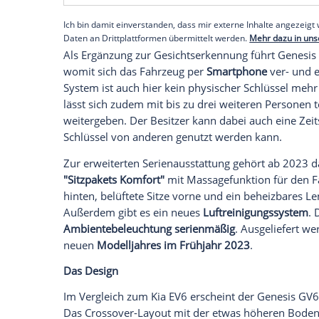
Gesichtserkennung ver- und entriegeln. Z
Modell registrieren, sie sind verschlüss
wieder gelöscht werden.
Als zweites biometrisches Feature ist da
GV60. Es erlaubt über den Fingerabdruck
Weiteren sind damit Zahlungen im Auto 
Empfohlener externer Inhalt:
Glomex GmbH
Wir benötigen Ihre Zustimmung, um den von un
anzuzeigen. Sie können diesen mit einem Klick a
jetzt aktivieren
Ich bin damit einverstanden, dass mir externe In
Daten an Drittplattformen übermittelt werden.
Meh