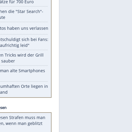
Unsere Themen-Highlights
Spanien im Finsternis-Fieber:
Balkonplätze für 700 Euro
Das machen die "Star Search"-
Stars heute