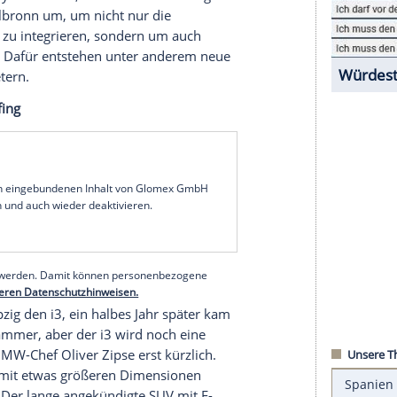
ide
, östlich von
Berlin
, sollen ab 2021 das Model 3
en gefertigt werden. 7.000 bis 10.000 neue
 das neue Tesla-Werk ist längst nicht das erste auf
efertigt werden. Es gibt schon heute zahlreiche
e neue hinzu.
n
)
Tron Quattro und dessen Sportback-Ablager, fertigt
l
. 2020 folgt das nächste elektrisch angetriebene
m
Porsche
Taycan basiert, wird im Werk Böllinger
Werk in
Heilbronn
um, um nicht nur die
ene des R8 zu integrieren, sondern um auch
optimieren. Dafür entstehen unter anderem neue
0 Quadratmetern.
und
Dingolfing