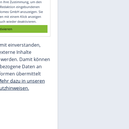
Video
Empfohlener externer Inhalt:
Glomex GmbH
Wir benötigen Ihre Zustimmung, um den
von unserer Redaktion eingebundenen
Inhalt von Glomex GmbH anzuzeigen. Sie
können diesen mit einem Klick anzeigen
lassen und auch wieder deaktivieren.
jetzt aktivieren
Ich bin damit einverstanden,
dass mir externe Inhalte
angezeigt werden. Damit können
personenbezogene Daten an
Drittplattformen übermittelt
werden.
Mehr dazu in unseren