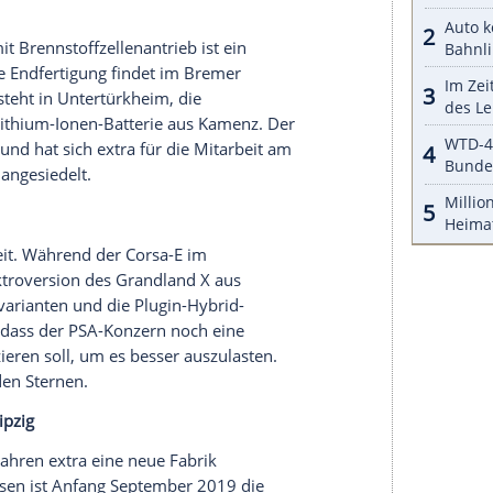
Aachen
hat die E.Go Mobile AG ihren
 Westen der Republik nahe der niederländischen
er
Schuh
auf 16.000 Quadratmetern den
ngs deutlich schlanker, als es beispielsweise Tesla
itsplätze geschaffen.
nd
Sindelfingen
zu Elektroauto-Standorten auserkoren. In
Bremen
Gange: Hier rollt der EQC von denselben
GLC mit Verbrennerantrieben. Der Antriebsstrang
einfurter Werk des Zulieferers ZF. In
Baden-
e Fabriken für
Elektroautos
geben: In
Rastatt
, in
Sindelfingen
jene der Ober- und Luxusklasse.