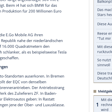
serer Redaktion eingebundenen Inhalt von Glomex GmbH
nzeigen lassen und auch wieder deaktivieren.
halte angezeigt werden. Damit können personenbezogene
r dazu in unseren Datenschutzhinweisen.
BMW
in
Leipzig
den i3, ein halbes Jahr später kam
l 2020 der Hammer, aber der i3 wird noch eine
te der neue BMW-Chef
Oliver Zipse
erst kürzlich.
Mitstreiter mit etwas größeren Dimensionen
nd den i4. Der lange angekündigte SUV mit E-
lfing
gefertigt. Beim i4 hat sich
BMW
für das
s für dessen Produktion für 200 Millionen Euro