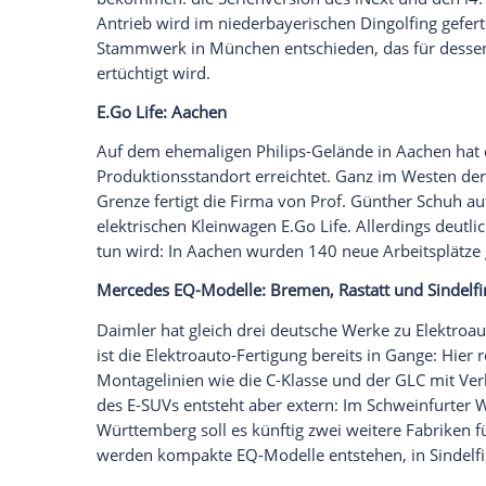
Empfohlener externer Inhalt:
Glomex GmbH
Wir benötigen Ihre Zustimmung, um den von un
anzuzeigen. Sie können diesen mit einem Klick a
jetzt aktivieren
Ich bin damit einverstanden, dass mir externe In
Daten an Drittplattformen übermittelt werden.
Meh
Bereits seit September 2013 produziert
der i8 hinzu. Für Letzteren fällt im Apri
ganze Weile weitergebaut. Das bestätig
Das elektrische Kompaktauto wird 2021 
bekommen: die Serienversion des iNext u
Antrieb wird im niederbayerischen
Dingo
Stammwerk in
München
entschieden, da
ertüchtigt wird.