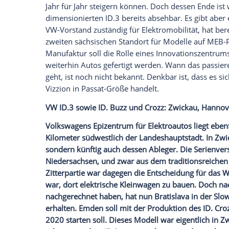
Porsche Taycan und Macan Elektro: Stut
Porsche hat für sein elektrisches Flaggsch
hochgezogen. Neben dem Stammwerk in 
Produktion des neuen Taycan angelaufen. 
der Elektro-Sportwagen ebenso vernetzt 
werden soll. Zusätzlich bereitet
Porsche
s
Elektroautos
vor: Dort wird künftig der n
Streetscooter:
Aachen
,
Düren
und Köln
Auch beim Hersteller von elektrisch ange
Finger im Spiel. 2014 kaufte die
Deutsch
der nordrhein-westfälischen Stadt produ
expandiert sogar. Erst Ende Oktober 20
200 neue Mitarbeiter einstellen zu wolle
benachbarten
Düren
inzwischen sogar ei