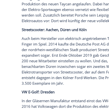
Mercedes GLC F-Cell:
Bremen
Das technologische Leuchtturm-Projekt GL
deutschlandweites Gemeinschaftswerk, d
Daimler-Werk statt. Das Brennstoffzellen
Wasserstofftanks kommen aus Mannheim 
Ingenieursdienstleister
EDAG
ist ebenfall
GLC F-Cell in unmittelbarer Nähe zum B
Opel
Grandland X Elektro:
Eisenach
Opel
splittet seine Elektroauto-Produkt
spanischen Saragossa gefertigt wird, ko
Eisenach
. Dort baut
Opel
bereits dessen 
Version des SUVs. Politiker und
Betriebsr
weitere Baureihe in dem thüringischen W
Ob dies wirklich passieren wird, steht ab