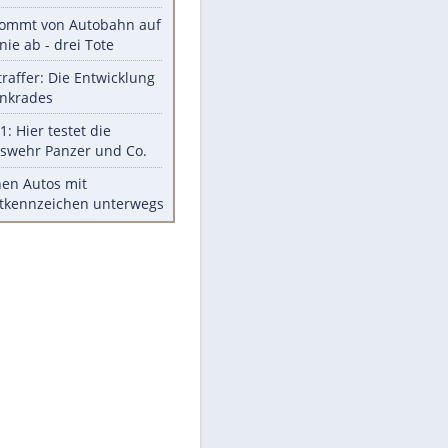
Diese Autos haben uns verlassen
Reese entschuldigt sich bei Fans:
"Tut mir aufrichtig leid"
Mit diesen Tricks wird der Grill
ruckzuck sauber
So nutzt man alte Smartphones
sinnvoll
Diese traumhaften Orte liegen in
Deutschland
Meistgelesen
Mit diesen Strafen muss man
rechnen, wenn man geblitzt
wird