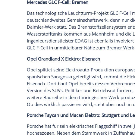
E.Go Life: Aachen
Auf dem ehemaligen Philips-Gelände in
Produktionsstandort erreichtet. Ganz im
Grenze fertigt die Firma von Prof. Günth
elektrischen Kleinwagen E.Go Life. Allerdi
tun wird: In
Aachen
wurden 140 neue Arbe
Mercedes EQ-Modelle:
Bremen
,
Rastatt
u
Daimler hat gleich drei deutsche Werke 
ist die Elektroauto-Fertigung bereits in 
Montagelinien wie die C-Klasse und der 
des E-SUVs entsteht aber extern: Im Schw
Württemberg
soll es künftig zwei weiter
werden kompakte EQ-Modelle entstehen