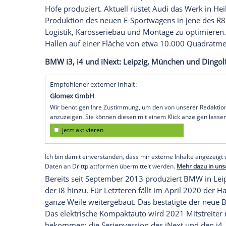
Genauer: Im brandenburgischen
Grünhe
und Y sowie Antriebsstränge und Batteri
Arbeitsplätze sollen dort entstehen. Doch
deutschem Boden, in dem
Elektroautos
g
Standorte – und es kommen in Kürze viel
Audi E-Tron
GT
: Böllinger Höfe (
Heilbron
Seine ersten Serien-Elektroautos, den E-
Audi
in der belgischen Hauptstadt
Brüsse
Audi-Modell: Der E-Tron
GT
, der auf de
Höfe produziert. Aktuell rüstet
Audi
das 
Produktion des neuen E-Sportwagens in j
Logistik
, Karosseriebau und Montage zu 
Hallen auf einer Fläche von etwa 10.00
BMW i3, i4 und iNext:
Leipzig
,
München