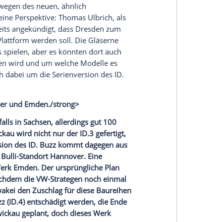
tgart und
Leipzig
iff in zwei Jahren extra eine neue Fabrik
Zuffenhausen ist Anfang September 2019 die
Dabei handelt es sich um eine 4.0-Fabrik, in der
wie flexibel und vor allem CO2-neutral gebaut
ein Leipziger Werk für die Produktion von
eue vollelektrische Macan montiert.
triebenen Transportern hatte Prof.
Schuh
seine
e Post AG
die Ausgründung der
RWTH Aachen
. In
ziert
Streetscooter
seine
Autos
auch und
19 gab Geschäftsführer
Jörg Sommer
bekannt, dort
n. Und das, obwohl der Hersteller im
n zweites Werk betreibt. Der große