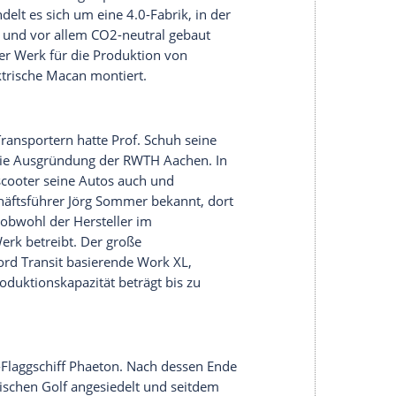
C F-Cell mit Brennstoffzellenantrieb ist ein
enn nur die Endfertigung findet im Bremer
system entsteht in Untertürkheim, die
und die Lithium-Ionen-Batterie aus
Kamenz
. Der
s involviert und hat sich extra für die Mitarbeit am
remer Werk angesiedelt.
ion europaweit. Während der Corsa-E im
mmt die Elektroversion des Grandland X aus
Verbrennervarianten und die Plugin-Hybrid-
at
fordern, dass der
PSA-Konzern
noch eine
erk produzieren soll, um es besser auszulasten.
er noch in den Sternen.