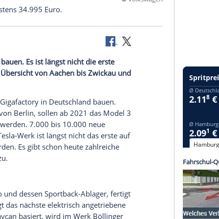
©
Volk
terie mindestens 34.995 Euro.
er Umland bauen. Es ist längst nicht die erste
tehen. Eine Übersicht von
Aachen
bis
Zwickau
und
eslas vierte
Gigafactory
in
Deutschland
bauen.