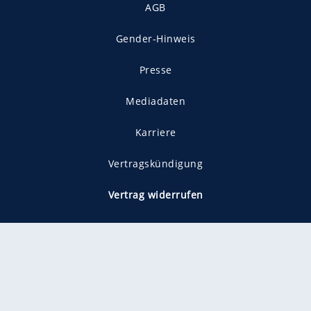
AGB
Gender-Hinweis
Presse
Mediadaten
Karriere
Vertragskündigung
Vertrag widerrufen
gekennzeichnet mit
freenet ist Mitglied im JUSPROG e.V.