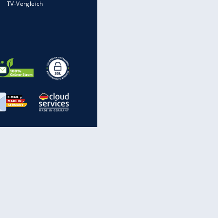
Bundeswehr Panzer und Co.
Im Zeitraffer: Die Entwicklung
des Lenkrades
Die verrücktesten Formel-1-
Autos aller Zeiten
Eagle V der Bundeswehr: Was
macht sein Getriebe so
besonders?
inanzen & Produkte