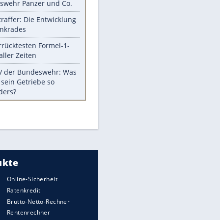
Die schlimmsten Bad Boys der
Sportwelt
Im Zeitraffer: Die Entwicklung
des Lenkrades
Lebensmittel, die nicht schlecht
werden
Sicherheitstools: 5 Mythen im
Check
Meistgelesen
Mit diesen Strafen muss man
rechnen, wenn man geblitzt
wird
WTD-41: Hier testet die