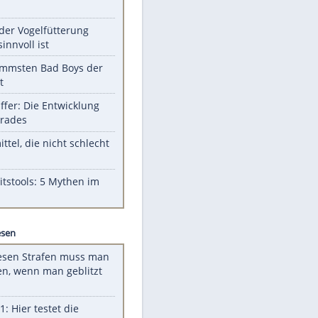
Unsere Themen-Highlights
Totes Kleinkind gefunden -
Fremdverschulden
ausgeschlossen
Diese Promi-Outfits sorgten für
Aufruhr!
Was bei der Vogelfütterung
wirklich sinnvoll ist