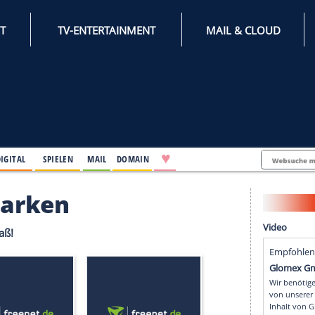
INTERNET
TV-ENTERTAINMENT
♥
IFESTYLE
DIGITAL
SPIELEN
MAIL
DOMAIN
ner Marken
ke. Viel Spaß!