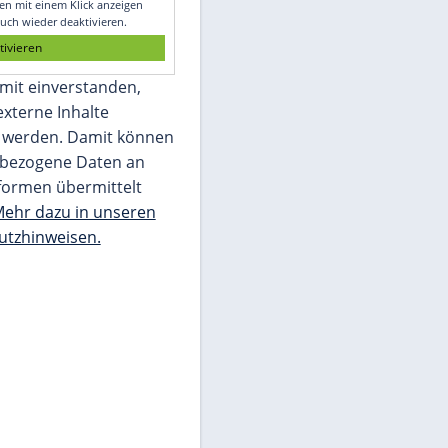
Glomex GmbH
Wir benötigen Ihre Zustimmung, um den
von unserer Redaktion eingebundenen
Inhalt von Glomex GmbH anzuzeigen. Sie
können diesen mit einem Klick anzeigen
lassen und auch wieder deaktivieren.
jetzt aktivieren
Ich bin damit einverstanden,
dass mir externe Inhalte
angezeigt werden. Damit können
personenbezogene Daten an
Drittplattformen übermittelt
werden.
Mehr dazu in unseren
Datenschutzhinweisen.