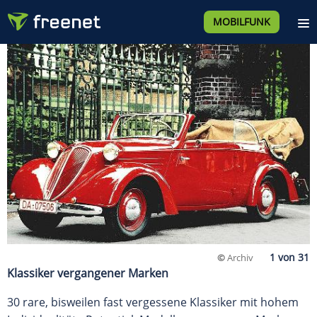
MOBILFUNK
©
Archiv
Klassiker vergangener Marken
30 rare, bisweilen fast vergessene Klassiker mit hohem