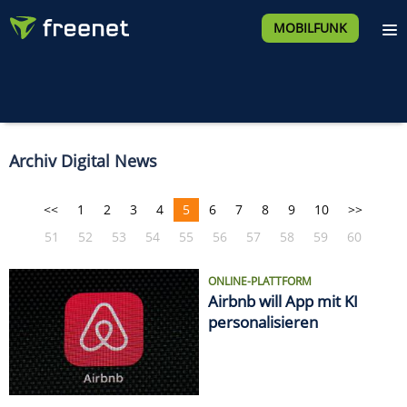
MOBILFUNK
Archiv Digital News
<<
1
2
3
4
5
6
7
8
9
10
>>
51
52
53
54
55
56
57
58
59
60
ONLINE-PLATTFORM
Airbnb will App mit KI
personalisieren