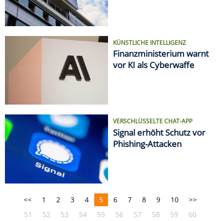
KÜNSTLICHE INTELLIGENZ
Finanzministerium warnt
vor KI als Cyberwaffe
VERSCHLÜSSELTE CHAT-APP
Signal erhöht Schutz vor
Phishing-Attacken
<<
1
2
3
4
5
6
7
8
9
10
>>
51
52
53
54
55
56
57
58
59
60