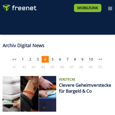
MOBILFUNK
Archiv Digital News
<<
1
2
3
4
5
6
7
8
9
10
>>
41
42
43
44
45
46
47
48
49
50
VERSTECKE
Clevere Geheimverstecke
für Bargeld & Co