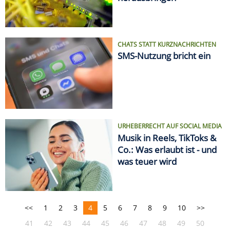
CHATS STATT KURZNACHRICHTEN
SMS-Nutzung bricht ein
URHEBERRECHT AUF SOCIAL MEDIA
Musik in Reels, TikToks &
Co.: Was erlaubt ist - und
was teuer wird
<<
1
2
3
4
5
6
7
8
9
10
>>
41
42
43
44
45
46
47
48
49
50