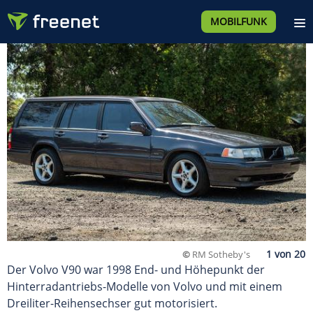
MOBILFUNK
©
RM Sotheby's
Der Volvo V90 war 1998 End- und Höhepunkt der
Hinterradantriebs-Modelle von Volvo und mit einem
Dreiliter-Reihensechser gut motorisiert.