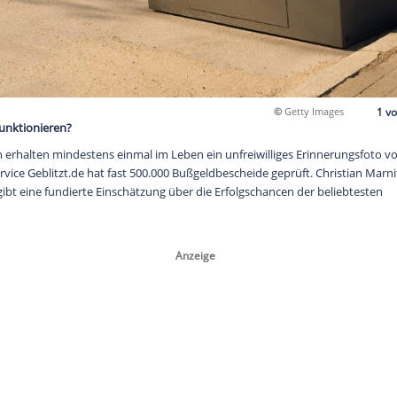
he Ausreden funktionieren?
Autofahrern erhalten mindestens einmal im Leben ein unfreiwi
Der Online-Service Geblitzt.de hat fast 500.000 Bußgeldbescheid
des Portals, gibt eine fundierte Einschätzung über die Erfolgsc