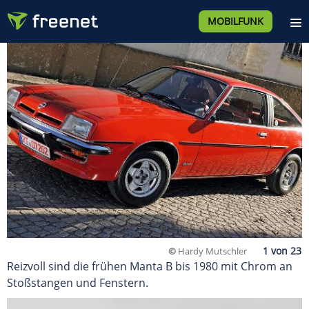
MOBILFUNK
©
Hardy Mutschler
Reizvoll sind die frühen Manta B bis 1980 mit Chrom an
Stoßstangen und Fenstern.