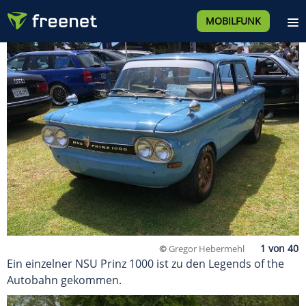
MOBILFUNK
©
Gregor Hebermehl
Ein einzelner NSU Prinz 1000 ist zu den Legends of the
Autobahn gekommen.