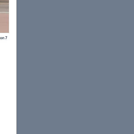
©
Vigilante 4x4
goneer einen Restomod-