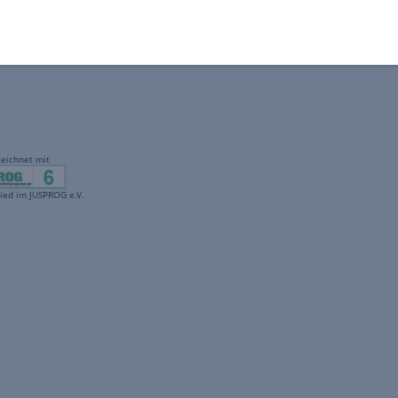
gekennzeichnet mit
freenet ist Mitglied im JUSPROG e.V.