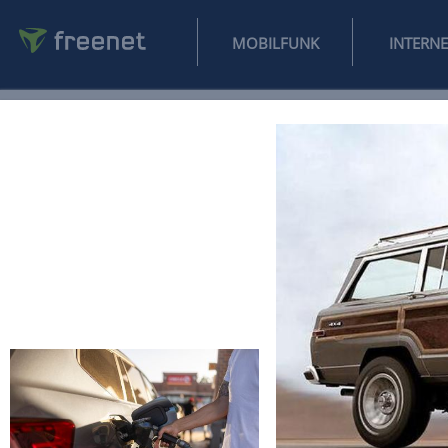
MOBILFUNK
NEWS
SPORT
FINANZEN
AUTO
UNTERHALTUNG
L