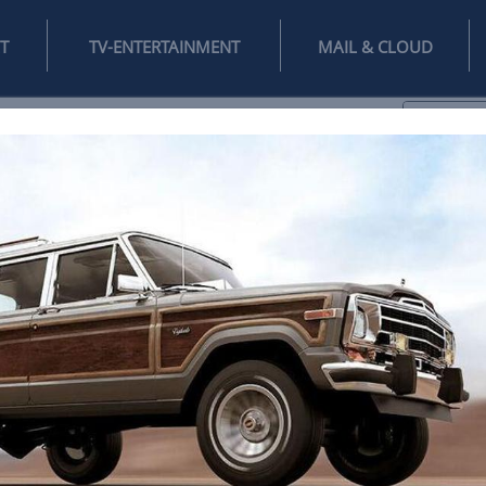
INTERNET
TV-ENTERTAINMENT
♥
IFESTYLE
DIGITAL
SPIELEN
MAIL
DOMAIN