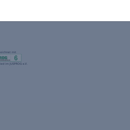
gekennzeichnet mit
freenet ist Mitglied im JUSPROG e.V.