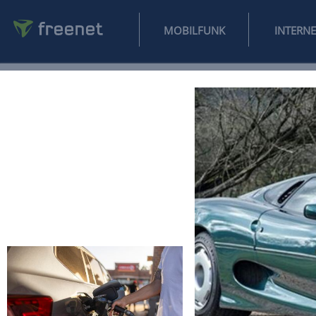
MOBILFUNK
NEWS
SPORT
FINANZEN
AUTO
UNTERHALTUNG
L