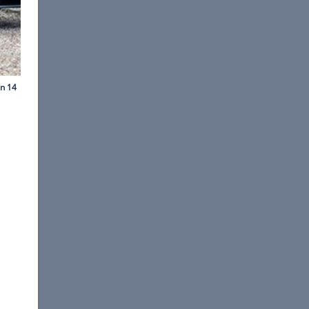
storic Auctioneers
aszinierendes Supercar der