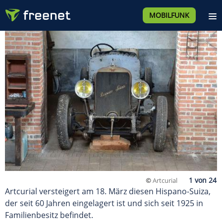
MOBILFUNK
©
Artcurial
Artcurial versteigert am 18. März diesen Hispano-Suiza,
der seit 60 Jahren eingelagert ist und sich seit 1925 in
Familienbesitz befindet.