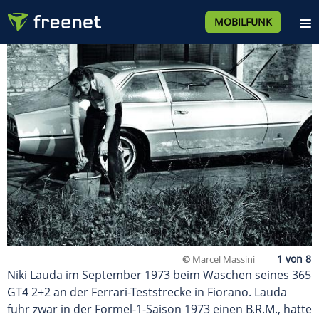
MOBILFUNK
©
Marcel Massini
Niki Lauda im September 1973 beim Waschen seines 365
GT4 2+2 an der Ferrari-Teststrecke in Fiorano. Lauda
fuhr zwar in der Formel-1-Saison 1973 einen B.R.M., hatte