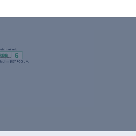
gekennzeichnet mit
freenet ist Mitglied im JUSPROG e.V.