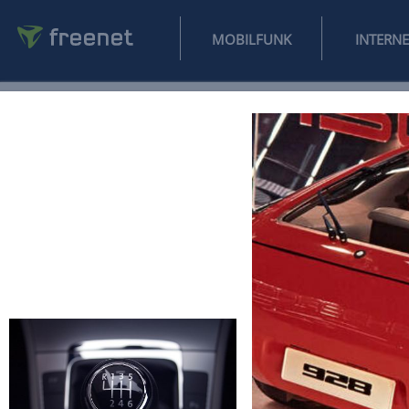
MOBILFUNK
NEWS
SPORT
FINANZEN
AUTO
UNTERHALTUNG
L