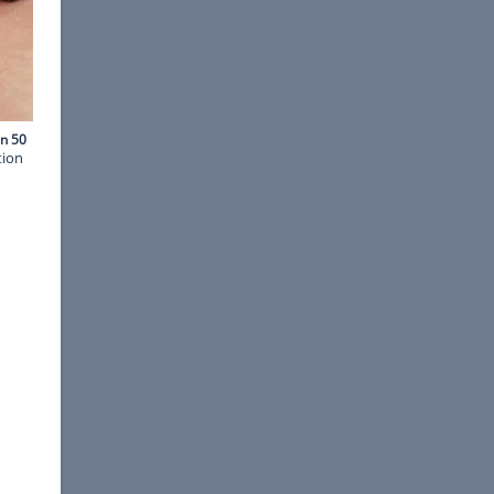
©
Seufert
en Stand. Die Farbkombination