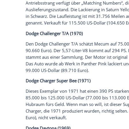
(229.280 Euro).
Buick
GSX (1970)
Empfohlener externer Inhalt:
Glomex GmbH
Wir benötigen Ihre Zustimmung, um den von un
anzuzeigen. Sie können diesen mit einem Klick a
jetzt aktivieren
Ich bin damit einverstanden, dass mir externe In
Daten an Drittplattformen übermittelt werden.
Meh
Dieser
Buick
ist laut Mecum einer von 8
Getriebe. Insgesamt hat
Buick
1970 678 
Antriebsstrang verfügt über „Matching
Auslieferungszustand. Die Lackierung in S
in Schwarz. Die Laufleistung ist mit 31.7