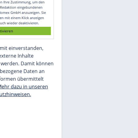
Video
Empfohlener externer Inhalt:
Glomex GmbH
Wir benötigen Ihre Zustimmung, um den
von unserer Redaktion eingebundenen
Inhalt von Glomex GmbH anzuzeigen. Sie
können diesen mit einem Klick anzeigen
lassen und auch wieder deaktivieren.
jetzt aktivieren
Ich bin damit einverstanden,
dass mir externe Inhalte
angezeigt werden. Damit können
personenbezogene Daten an
Drittplattformen übermittelt
werden.
Mehr dazu in unseren