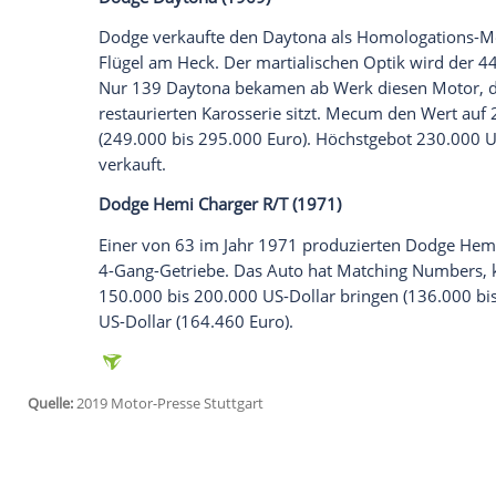
genannt. Verkauft für 115.500 US-Dollar 
Dodge
Challenger T/A (1970)
Den
Dodge
Challenger T/A schätzt Mecum
90.660 Euro). Der 5,57-Liter-V8 kommt 
stammt aus einer Sammlung. Der Motor is
Das
Auto
wurde ab Werk in Panther Pink l
99.000 US-Dollar (89.710 Euro).
Dodge
Charger Super Bee (1971)
Dieses Exemplar von 1971 hat einen 390 P
85.000 bis 125.000 US-Dollar (77.000 bis
Hubraum fürs Geld. Wenn man so will, is
Charger, die 1971 produziert wurden, ric
Euro), nicht verkauft.