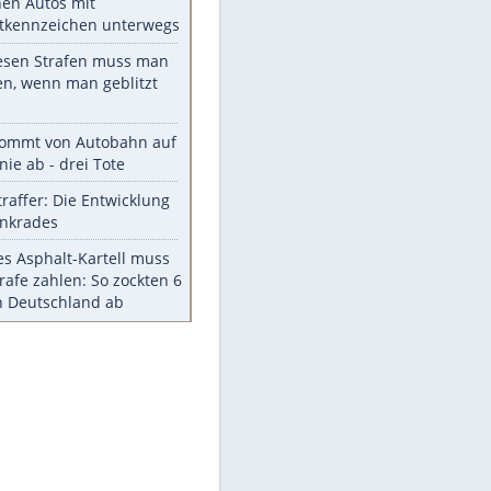
Die größten Mythen über
Medikamente
Witteks über Beinahe-
Amputation: "Hätte böse enden
können"
Vorsicht: Diese 17 Dinge hassen
Katzen
Illegales Asphalt-Kartell muss
Mio-Strafe zahlen
Memo-Spiel mit den
meistverkauften Arcade-
Maschinen
Meistgelesen