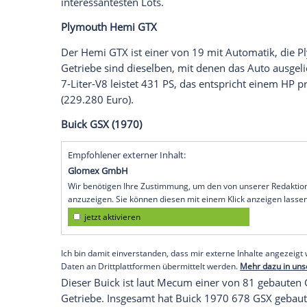
Mecum versteigert in
Dallas
, Texas, Mus
Anfang der Siebziger-Jahre. Einige der
Au
Sammlungen. Auch das vielleicht berüh
auf dem Gelände: Der
Ford Mustang
, de
ebenfalls in
Dallas
– allerdings nicht zum
Original-Blessuren aus dem Film soll di
Januar lenken. Dort dürfen Interessenten
versteigerte Mecum in Dalls Musclecars
davon sind richtig selten, teuer oder bei
interessantesten Lots.
Plymouth
Hemi GTX
Der Hemi GTX ist einer von 19 mit Autom
Getriebe sind dieselben, mit denen das
A
7-Liter-V8 leistet 431 PS, das entspricht