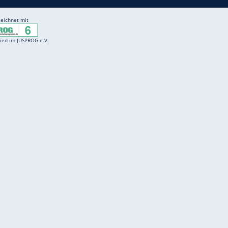
ZURÜCK ZUR STARTS
Entertainment
F
Cartoons
Spiele
D
Einbürgerungstest
Videos
f
Führerscheintest
Wissens-Quiz
f
Promi-Quiz
Witze
f
K
freenet