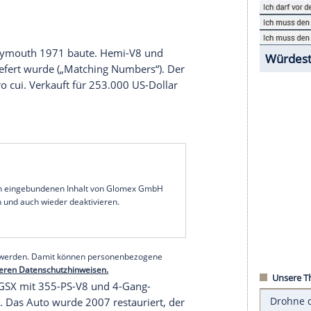
clecars aus der Blütezeit der Hubraumriesen
tos
sind richtig selten oder stammen aus großen
mteste Ponycar der Welt war während der
Auktion
n
Steve McQueen
im Film „Bullitt“ fuhr, stand
 Verkauf. Der grün lackierte Mustang mit den
e Aufmerksamkeit auf die nächste
Auktion
im
 auf den Zweitürer bieten. Doch zunächst
, die zum Teil aus Sammlungen stammten. Einige
des. Wir nennen die Ergebnisse für die
atik, die
Plymouth
1971 baute. Hemi-V8 und
uto
ausgeliefert wurde („Matching Numbers“). Der
 einem
HP
pro cui. Verkauft für 253.000 US-Dollar