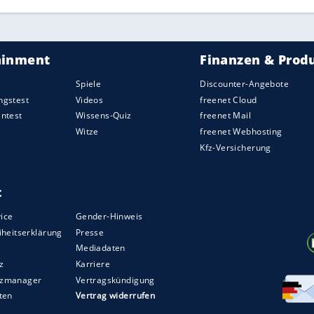
gations-Modell mit Klappscheinwerfer-Front und
 wird der 440-cui-V8 mit 390 PS durchaus gerecht.
 Motor, der nun orange lackiert in der frisch
en Wert auf 275.000 bis 325.000 US-Dollar
 230.000 US-Dollar (208.400 Euro), nicht
Dodge
Hemi Charger R/T, davon gab es nur 30 mit
 Numbers, kommt aus einer Sammlung und soll
136.000 bis 181.000 Euro). Verkauft für 181.500