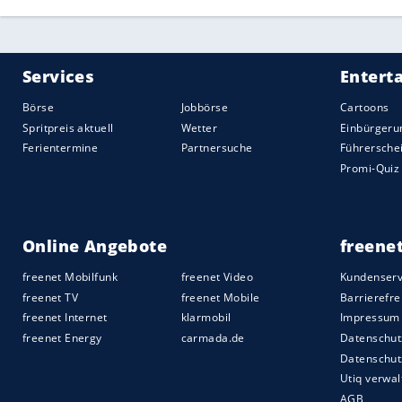
Dodge
Daytona
(1969)
Dodge
verkaufte den
Daytona
als Homolo
Flügel am Heck. Der martialischen Optik
Nur 139
Daytona
bekamen ab Werk diesen
restaurierten Karosserie sitzt. Mecum d
(249.000 bis 295.000 Euro). Höchstgebot
verkauft.
Dodge
Hemi Charger R/T (1971)
Einer von 63 im Jahr 1971 produzierten
4-Gang-Getriebe. Das
Auto
hat Matching
150.000 bis 200.000 US-Dollar bringen (
US-Dollar (164.460 Euro).