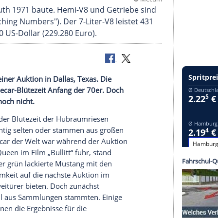
©
M
 die Plymouth 1971 baute. Hemi-V8 und Getriebe 
rde ("Matching Numbers"). Der 7-Liter-V8 leistet 
für 253.000 US-Dollar (229.280 Euro).
 Mecum bei einer
Auktion
in
Dallas
, Texas. Die
 der Musclecar-Blütezeit Anfang der 70er. Doch
rsteigern – noch nicht.