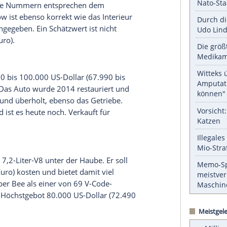
serer Redaktion eingebundenen Inhalt von Glomex GmbH
nzeigen lassen und auch wieder deaktivieren.
halte angezeigt werden. Damit können personenbezogene
r dazu in unseren Datenschutzhinweisen.
1 gebauten GSX mit 355-PS-V8 und 4-Gang-
GSX gebaut. Das
Auto
wurde 2007 restauriert, der
 Numbers“, die Nummern entsprechen dem
aturn Yellow ist ebenso korrekt wie das Interieur
56 Meilen angegeben. Ein Schätzwert ist nicht