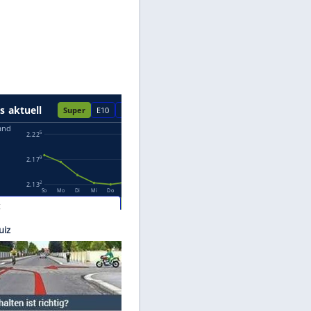
Datenschutzhinweisen.
ecum
sind
431