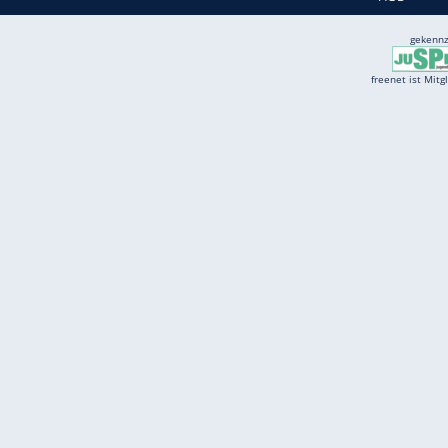
Quelle:
2019 Motor-Presse Stuttgart
Services
Börse
Jobbörse
Spritpreis aktuell
Wetter
Ferientermine
Partnersuche
Online Angebote