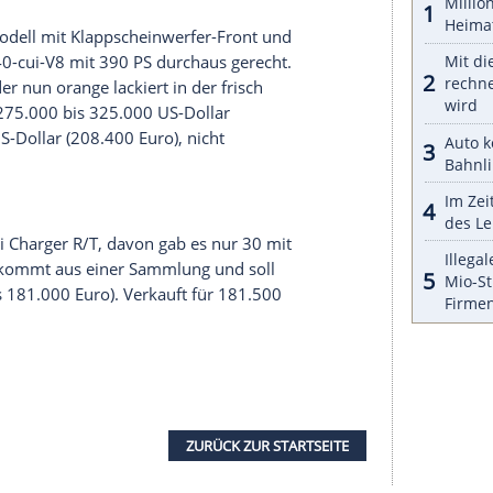
(104.650 Euro).
 auf 75.000 bis 100.000 US-Dollar (67.990 bis
auf 294 PS. Das
Auto
wurde 2014 restauriert und
t original und überholt, ebenso das Getriebe.
ackiert und ist es heute noch. Verkauft für
S starken 7,2-Liter-V8 unter der Haube. Er soll
 113.000 Euro) kosten und bietet damit viel
t dieser Super Bee als einer von 69 V-Code-
htig selten. Höchstgebot 80.000 US-Dollar (72.490