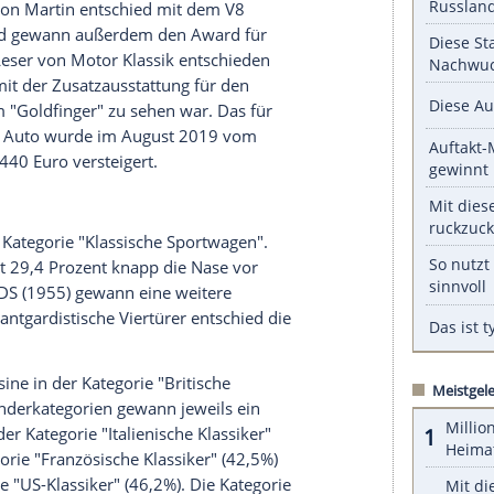
n Martin
serer Redaktion eingebundenen Inhalt von Glomex GmbH
nzeigen lassen und auch wieder deaktivieren.
halte angezeigt werden. Damit können personenbezogene
r dazu in unseren Datenschutzhinweisen.
to (1966) die
Kategorie
"Klassische Cabrios"
oupé" bekannten Giulia
GT
(1963) die
Kategorie
he Marke
Aston Martin
entschied mit dem V8
 für sich und gewann außerdem den
Award
für
rinnen und Leser von Motor Klassik entschieden