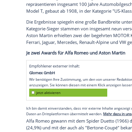
Die Leserinnen und Leser des
Oldtimerm
Legenden der Automobilgeschichte. Das 
KLASSIK
AWARD
2020", die mit überarbe
Ergebnisse sorgte. Insgesamt wählten 17
Redaktion ihre Lieblinge in insgesamt z
Erstmals erfolgte die Einteilung bei den 
Coupés, Sportwagen und Limousinen sowie
französische und US-amerikanische
Auto
Dazu kam wie gewohnt die
Kategorie
"Au
repräsentieren insgesamt 100 Jahre Auto
Model T, gebaut ab 1908, in der
Kategori
Die Ergebnisse spiegeln eine große Band
Kategorie-Sieger stammen von insgesam
Aston Martin
erhielten zwei der begeh
Ferrari
, Jaguar,
Mercedes
, Renault-Alpin