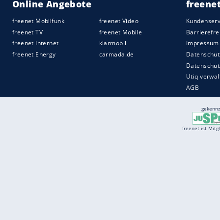
Best Brands: Ersatzteile und Werkzeug
Über die Wahl der "Klassiker des Jahres"
Teilnehmerinnen und Teilnehmer der Les
von "Originalersatzteilen" bis "Werkzeu
zu wählen.
Quelle:
2020 Motor-Presse Stuttgart
Services