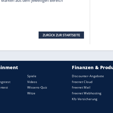
der
Kategorie
"US-Klassiker" (46,2%). Die
Kategorie
 T2A (1967, 46,9%)
t 2020" hat die MOTOR KLASSIK-Redaktion in neun
ert. Bei dieser Wahl entschieden die Leser,
ker-Potenzial besitzen. Hier verteilten sich die
Nur
Porsche
gewann in zwei
Kategorien
: Mit dem
ie
Cabrios (40,6%) und mit dem Taycan in der
ltivan mit 69,2 Prozent überlegen für sich. Die
 S Bi-Turbo (Coupés, 25,4%), Alpine A110
er (SUV/ Geländewagen, 36,6%), Audi A1
ittelklasse, 37,0%) und Bentley Continental
GT