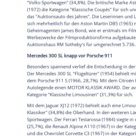
Je zwei
Awards
für
Alfa Romeo
und
Asto
Empfohlener externer Inhalt:
Glomex GmbH
Wir benötigen Ihre Zustimmung, um den von un
anzuzeigen. Sie können diesen mit einem Klick a
jetzt aktivieren
Ich bin damit einverstanden, dass mir externe In
Daten an Drittplattformen übermittelt werden.
Meh
Alfa Romeo
gewann mit dem Spider Duet
(24,9%) und mit der auch als "Bertone-C
"Volks-Sportwagen" (34,8%). Die britisc
(1972) die
Kategorie
"Klassische Coupés"
das "Auktionsauto des Jahres". Die Lese