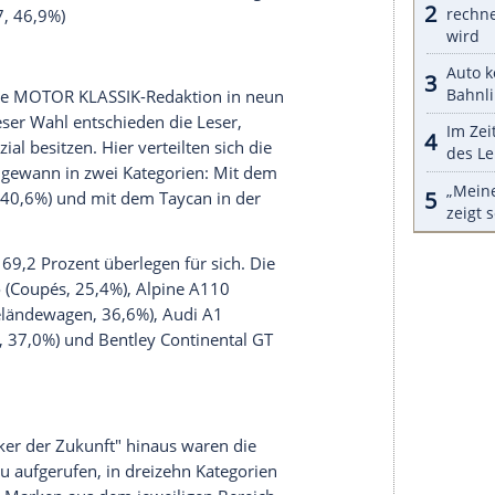
DB5
(1965) mit der Zusatzausstattung für den
tmals im Film "Goldfinger" zu sehen war. Das für
 aufgebaute
Auto
wurde im August 2019 vom
net 5.736.440 Euro versteigert.
dung in der
Kategorie
"Klassische Sportwagen".
) behielt mit 29,4 Prozent knapp die Nase vor
dem
Citroën
DS (1955) gewann eine weitere
ARD
. Der avantgardistische Viertürer entschied die
 für sich.
 eine Limousine in der
Kategorie
"Britische
 weiteren Länderkategorien gewann jeweils ein
) siegte in der
Kategorie
"Italienische Klassiker"
in der
Kategorie
"Französische Klassiker" (42,5%)