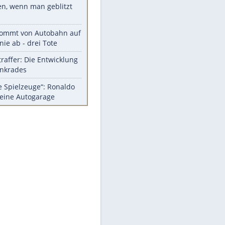
Diese Autos haben uns verlassen
Auftakt-Misere gestoppt: Berlin
gewinnt in Bochum
Mit diesen Tricks wird der Grill
ruckzuck sauber
So nutzt man alte Smartphones
sinnvoll
Das ist typisch schwedisch!
Meistgelesen
Millionen Autos mit
Heimatkennzeichen unterwegs