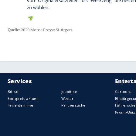
und die
Chevrolet
Corvette C3 (1967) in 
"Volks-Klassiker" sicherte sich der
VW
Bus
Klassiker:
Porsche 911
und Taycan
Für die Wahl der "Klassiker der Zukunf
Kategorien
je sechs aktuelle
Autos
nomini
welche heutigen Modelle das größte Klassi
Awards
auf acht verschiedene Marken. 
Allzeitklassiker 911 Cabrio in der
Kategor
Kategorie
"E-Autos" (43,9%).
Die
Kategorie
"Vans" entschied der
VW
Mu
weiteren
Kategorien
gingen an: Alpina B4
(Sportwagen, 22,9%), Land Rover Defend
(Kleinwagen, 28,0%), BMW 3er Touring (M
(Ober-/Luxusklasse, 29,6%).