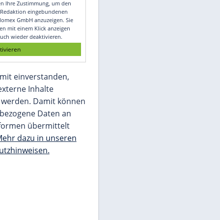
Video
Empfohlener externer Inhalt:
Glomex GmbH
Wir benötigen Ihre Zustimmung, um den
von unserer Redaktion eingebundenen
Inhalt von Glomex GmbH anzuzeigen. Sie
können diesen mit einem Klick anzeigen
lassen und auch wieder deaktivieren.
jetzt aktivieren
Ich bin damit einverstanden,
dass mir externe Inhalte
angezeigt werden. Damit können
personenbezogene Daten an
Drittplattformen übermittelt
werden.
Mehr dazu in unseren