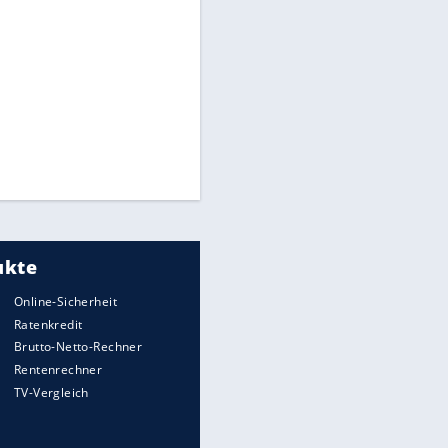
Mit diesen Strafen muss man
rechnen, wenn man geblitzt
wird
Auto kommt von Autobahn auf
Bahnlinie ab - drei Tote
Im Zeitraffer: Die Entwicklung
des Lenkrades
„Meine Spielzeuge“: Ronaldo
zeigt seine Autogarage