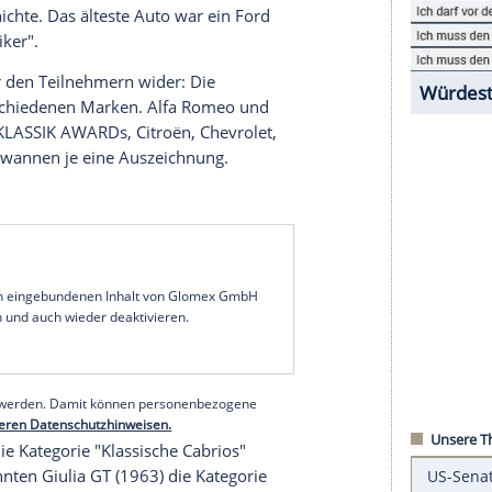
agazins
MOTOR KLASSIK lieben die großen
zeigen sie bei der großen Leserwahl "MOTOR
iteten Wahlkategorien für überraschende
.610 Leserinnen und Leser aus Vorschlägen der
wanzig
Kategorien
.
Klassikern des Jahres nach den
Kategorien
Cabrios,
 den Länderwahlen für britische, italienische,
s
sowie "Volks-Klassiker" und "Volks-Sportwagen".
ktionsauto des Jahres" Die 66 Kandidaten
mobilgeschichte. Das älteste
Auto
war ein
Ford
e
"US-Klassiker".
breite unter den Teilnehmern wider: Die
t neun verschiedenen Marken.
Alfa Romeo
und
rten MOTOR KLASSIK
AWARDs
,
Citroën
,
Chevrolet
,
e und
VW
gewannen je eine Auszeichnung.