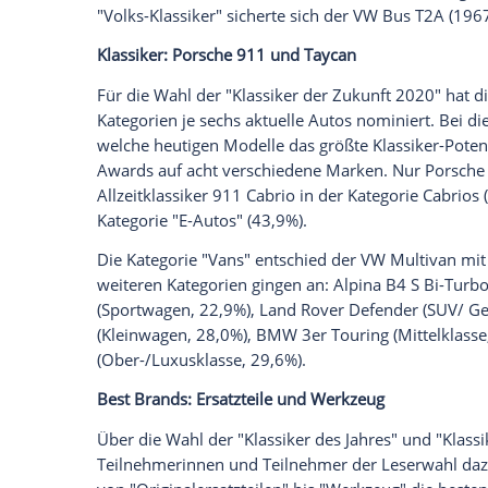
sich mehrheitlich für den
Aston Martin 
Geheimagenten
James Bond
, wie er ers
Werbezwecke der Filmproduktionsfirma
Auktionshaus RM Sotheby's für umgerech
Mercedes 300 SL
knapp vor
Porsche 911
Besonders spannend verlief die Entschei
Der
Mercedes 300 SL
"Flügeltürer" (1954
dem
Porsche 911
S (1966, 28,7%). Mit 
Autolegende einen MOTOR KLASSIK
AW
Kategorie
"Klassische Limousinen" (31,3%)
Mit dem Jaguar XJ12 (1972) behielt auch
Klassiker" (34,8%) die Oberhand. In den
Sportwagen. Der
Ferrari Testarossa
(1984
(25,7%), die
Renault
Alpine A110 (1967) 