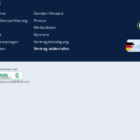
 und "Klassiker der Zukunft" hinaus waren die
erwahl dazu aufgerufen, in dreizehn
Kategorien
g" die besten Marken aus dem jeweiligen Bereich
ZURÜCK ZUR STARTS
Entertainment
F