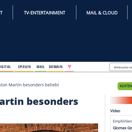
INTERNET
TV-ENTERTAINMENT
♥
IFESTYLE
DIGITAL
SPIELEN
MAIL
DOMAIN
omeo und Aston Martin besonders beliebt
on Martin besonders