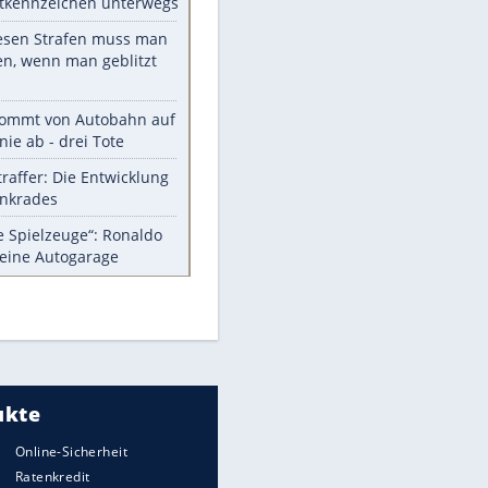
Die größten Mythen über
Medikamente
Auftakt-Misere gestoppt: Berlin
gewinnt in Bochum
Vorsicht: Diese 17 Dinge hassen
Katzen
Illegales Asphalt-Kartell muss
Mio-Strafe zahlen
Memo-Spiel mit den
meistverkauften Arcade-
Maschinen
Meistgelesen
Millionen Autos mit