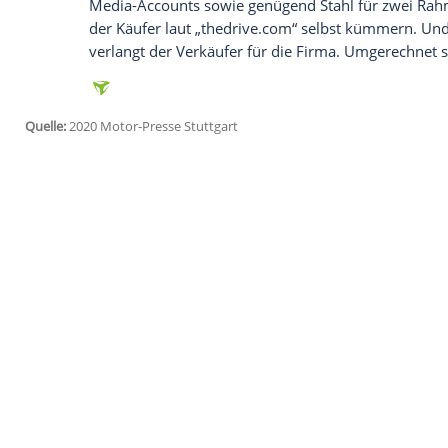
Thomas
aus
Anaheim
in
Kalifornien
. Er 
vereinbarte 1963 mit Chevolet die Liefe
Sportwagenfirma
für 200.000 US-Dollar
Thomas
wollte 100 Fahrzeuge bauen. Da
endete die Produktion 1965. Im Gedächt
Autos
scheinen aus wenig mehr als einer 
Hinterachse gestülpten Karoserie zu best
Kaufpreis für die Firma enthalten. Ebens
Media-Accounts sowie genügend Stahl fü
der Käufer laut „thedrive.com“ selbst 
verlangt der Verkäufer für die Firma. U
Quelle:
2020 Motor-Presse Stuttgart