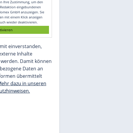
Video
Empfohlener externer Inhalt:
Glomex GmbH
Wir benötigen Ihre Zustimmung, um den
von unserer Redaktion eingebundenen
Inhalt von Glomex GmbH anzuzeigen. Sie
können diesen mit einem Klick anzeigen
lassen und auch wieder deaktivieren.
jetzt aktivieren
Ich bin damit einverstanden,
dass mir externe Inhalte
angezeigt werden. Damit können
personenbezogene Daten an
Drittplattformen übermittelt
werden.
Mehr dazu in unseren