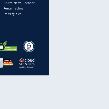
Heimatkennzeichen unterwegs
Mit diesen Strafen muss man
rechnen, wenn man geblitzt
wird
Auto kommt von Autobahn auf
Bahnlinie ab - drei Tote
Im Zeitraffer: Die Entwicklung
des Lenkrades
„Meine Spielzeuge“: Ronaldo
zeigt seine Autogarage