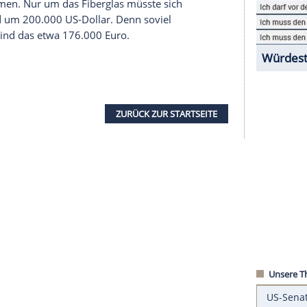
stellte ursprünglich Rennwagen her und
rung von Teilen für Sport- und Rennwagen.
raus wurde nichts: Nach rund zwei Dutzend
Autos
nis blieb
Cheetah
trotz der geringen Stückzahl: Die
notdürftig über Motor, zwei Sitze und
ehen. Die Formen für diese Karosserien sind im
o Werkzeuge, Teile, eine Kundendatei und Social-
r zwei Rahmen. Nur um das Fiberglas müsste sich
kümmern. Und um 200.000 US-Dollar. Denn soviel
mgerechnet sind das etwa 176.000 Euro.