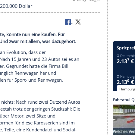
©
Getty 
firma für 200.000 Dollar
haben wollte, könnte nun eine kaufen. Für
zu haben. Und zwar mit allem, was dazugehört.
 Firma
Cheetah
Evolution, dass der
uf stünde. Nach 15 Jahren und 23
Autos
sei es an
r Post weiter. Gegründet hatte die Firma
Bill