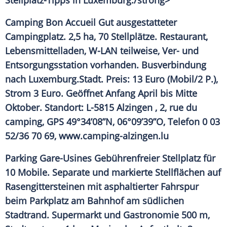
Stellplatz-Tipps in
Luxemburg
./strong>
Camping Bon Accueil
Gut ausgestatteter
Campingplatz. 2,5 ha, 70 Stellplätze.
Restaurant
,
Lebensmittelladen, W-LAN teilweise, Ver- und
Entsorgungsstation vorhanden.
Busverbindung
nach
Luxemburg
.Stadt. Preis: 13 Euro (Mobil/2 P.),
Strom 3 Euro. Geöffnet Anfang April bis Mitte
Oktober.
Standort:
L-5815 Alzingen , 2, rue du
camping, GPS 49°34’08”N, 06°09’39”O,
Telefon
0 03
52/36 70 69, www.camping-alzingen.lu
Parking Gare-Usines
Gebührenfreier Stellplatz für
10 Mobile. Separate und markierte Stellflächen auf
Rasengittersteinen mit asphaltierter Fahrspur
beim Parkplatz am Bahnhof am südlichen
Stadtrand
.
Supermarkt
und Gastronomie 500 m,