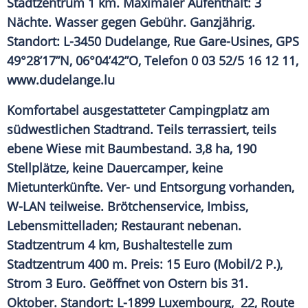
Stadtzentrum 1 km. Maximaler Aufenthalt: 3
Nächte. Wasser gegen Gebühr. Ganzjährig.
Standort:
L-3450 Dudelange, Rue Gare-Usines, GPS
49°28’17”N, 06°04’42”O,
Telefon
0 03 52/5 16 12 11,
www.dudelange.lu
Komfortabel ausgestatteter
Campingplatz
am
südwestlichen Stadtrand. Teils terrassiert, teils
ebene Wiese mit Baumbestand. 3,8 ha, 190
Stellplätze, keine Dauercamper, keine
Mietunterkünfte. Ver- und Entsorgung vorhanden,
W-LAN teilweise.
Brötchenservice
, Imbiss,
Lebensmittelladen;
Restaurant
nebenan.
Stadtzentrum
4 km, Bushaltestelle zum
Stadtzentrum
400 m. Preis: 15 Euro (Mobil/2 P.),
Strom 3 Euro. Geöffnet von Ostern bis 31.
Oktober.
Standort:
L-1899 Luxembourg, 22, Route