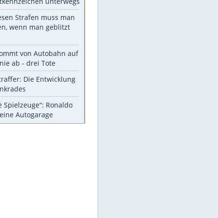
Die größten Mythen über
Medikamente
Berlins Matchwinner Grönning:
"Veränderte Perspektive"
Vorsicht: Diese 17 Dinge hassen
Katzen
Illegales Asphalt-Kartell muss
Mio-Strafe zahlen
Memo-Spiel mit den
meistverkauften Arcade-
Maschinen
Meistgelesen
Millionen Autos mit