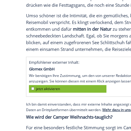
Für einige Camperinnen und
Camper
ist 
Feiertage
zu verreisen. Die Vorstellung, 
Wohnmobils
zu verbringen, klingt sehr v
Weihnachtsfest
in diesem Jahr im
Campe
Flucht vor Verwandtschaft und lästigen P
Ja, Weihnachten ist das Fest der
Liebe
. W
den
Feiertagen
. Häufig artet das große 
Debatten über unterschiedliche politis
drücken wie die Festtagsgans, die noch 
Umso schöner ist die Intimität, die ein g
Reisemobil verspricht. Es klingt verlock
entkommen und dafür
mitten in der Nat
schneebedeckten Landschaft. Egal, ob S