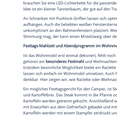
blicken, auf einem zugefrorenen See Sch
einem einsamen Strand unternehmen, die 
Empfohlener externer Inhalt:
Glomex GmbH
Wir benötigen Ihre Zustimmung, um den von un
anzuzeigen. Sie können diesen mit einem Klick a
jetzt aktivieren
Ich bin damit einverstanden, dass mir externe In
Daten an Drittplattformen übermittelt werden.
Meh
Wie wird der
Camper
Weihnachts-tauglic
Für eine besonders festliche Stimmung s
brauchen Sie eine LED-Lichterkette für 
Idee ist ein kleiner Tannenbaum, der gut 