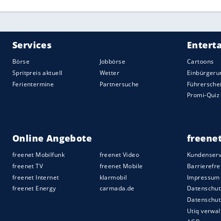
Hier finden Sie 10 Tipps zum
Überwinter
Auch näher gelegen Ziele sind reizvoll, g
weiße Weihnacht versprechen alle Ziele 
Wintersportregionen in Bayern oder Nor
Jedoch nicht nur in den
Alpen
, auch in 
Wahrscheinlichkeit für weiße Weihnacht
Süden bis zum verschneiten Harz im Norde
mit attraktiven
Campingplätzen
.
Eine weitere Möglichkeit ist ein
Strandur
Deutschland, den Niederlanden oder
Dä
vielen Teilen der Welt wie etwa in Austra
exotisch.
Im Landesinneren gibt es tolle
Campingpl
Idee wäre es, den Fokus auf Entspannung