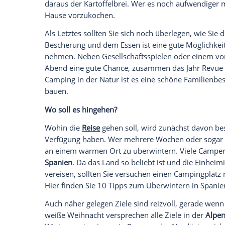
An Schränken mit Pushlock-Griffen lass
aufhängen. Auch die beliebten weißen Fe
unkompliziert an den Rahmenfenstern pl
Stimmung mag, der kann einen Mistelzwe
Festtags-Mahlzeit und Abendprogramm
Ist das
Wohnmobil
erst einmal dekoriert,
gehören ein
besonderes Festmahl
und We
trotzdem besinnliche Möglichkeit bietet 
lassen sich einfach im
Wohnmobil
umsetz
denkbar. Hier zeigen wir, wie
Raclette
ode
Ein mögliches Festtagsgericht für den
Ca
und
Kartoffelbrei
. Das
Steak
kommt in die
Kartoffeln werden getrennt gekocht. An
mit Eiswürfeln aus dem Gefrierfach geba
Kartoffeln werden mit einem Stampfer z