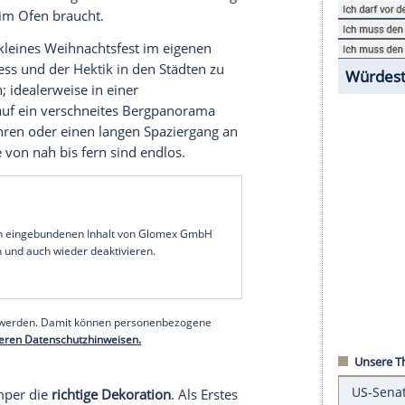
es bereits eine
Selbstverständlichkeit
, über die
den
Weihnachtsabend
in der behaglichen Enge des
erlockend. Viele Punkte sprechen dafür, das
r
zu feiern.
flichten
ir alle wünschen uns Ruhe und Besinnlichkeit an
Beisammensein in der Familie jedoch in
Stress
aus.
che Standpunkte können genauso auf die Stimmung
eine Stunde im Ofen braucht.
emütliches, kleines
Weihnachtsfest
im eigenen
end, dem
Stress
und der Hektik in den Städten zu
ur
zu stehen; idealerweise in einer
ie morgens auf ein verschneites Bergpanorama