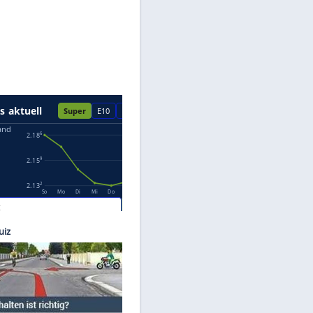
Datenschutzhinweisen.
 vgajic