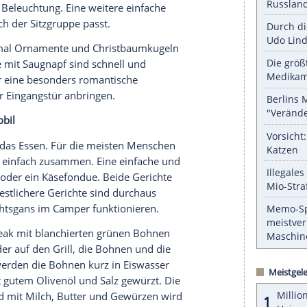
littschuh fahren oder einen langen Spaziergang an
Reiseziele von nah bis fern sind
endlos
.
serer Redaktion eingebundenen Inhalt von Glomex GmbH
nzeigen lassen und auch wieder deaktivieren.
halte angezeigt werden. Damit können personenbezogene
r dazu in unseren Datenschutzhinweisen.
h?
orgt im
Camper
die
richtige Dekoration
. Als Erstes
die passende
Beleuchtung
. Eine weitere einfache
auf den Tisch der Sitzgruppe passt.