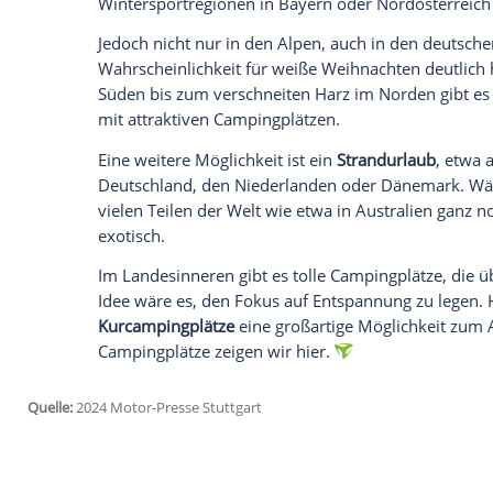
daraus der
Kartoffelbrei
. Wer es noch au
Hause vorzukochen.
Als Letztes sollten Sie sich noch überle
Bescherung
und dem
Essen
ist eine gute
nehmen. Neben Gesellschaftsspielen ode
Abend eine gute Chance, zusammen das J
Camping
in der Natur ist es eine schön
bauen.
Wo soll es hingehen?
Wohin die
Reise
gehen soll, wird zunächst
Verfügung
haben. Wer mehrere Wochen od
an einem warmen Ort zu überwintern. V
Spanien
. Da das Land so beliebt ist und
vereisen, sollten Sie versuchen einen
Cam