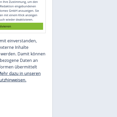
Video
Empfohlener externer Inhalt:
Glomex GmbH
Wir benötigen Ihre Zustimmung, um den
von unserer Redaktion eingebundenen
Inhalt von Glomex GmbH anzuzeigen. Sie
können diesen mit einem Klick anzeigen
lassen und auch wieder deaktivieren.
jetzt aktivieren
Ich bin damit einverstanden,
dass mir externe Inhalte
angezeigt werden. Damit können
personenbezogene Daten an
Drittplattformen übermittelt
werden.
Mehr dazu in unseren