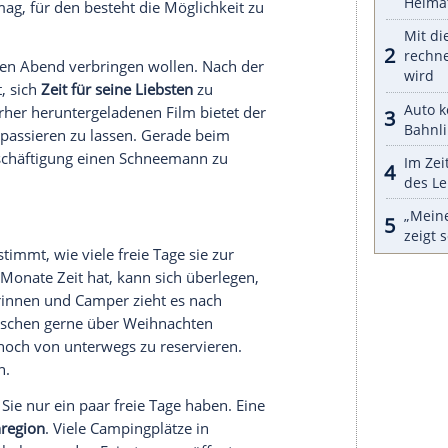
en sich optimal Ornamente und Christbaumkugeln
nstersterne mit Saugnapf sind schnell und
atziert. Wer eine besonders romantische
ig über der Eingangstür anbringen.
 im Wohnmobil
 fehlt noch das
Essen
. Für die meisten Menschen
ihnachten einfach zusammen. Eine einfache und
ein
Raclette
oder ein
Käsefondue
. Beide Gerichte
en. Auch festlichere Gerichte sind durchaus
r Weihnachtsgans im
Camper
funktionieren.
mper
, ist
Steak
mit blanchierten grünen
Bohnen
 Pfanne oder auf den Grill, die
Bohnen
und die
schließend werden die
Bohnen
kurz in Eiswasser
det und mit gutem Olivenöl und Salz gewürzt. Die
erdrückt und mit Milch, Butter und Gewürzen wird