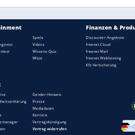
n
in
Spanien
.
erade wenn Sie nur ein paar freie Tage haben. Eine
in der
Alpenregion
. Viele
Campingplätze
in
dösterreich haben an den
Feiertagen
geöffnet.
den deutschen
Mittelgebirgen
ist die
en deutlich höher. Vom Bayerischen Wald im
n gibt es hierzulande einige kleinere Skigebiete
laub
, etwa an der Nord- oder Ostsee in
nemark
. Während Weihnachten am Sandstrand in
lien ganz normal ist, klingt es für uns immer sehr
ätze
, die über die
Feiertage
geöffnet haben. Eine
 zu legen. Hier bieten
Wellness- oder