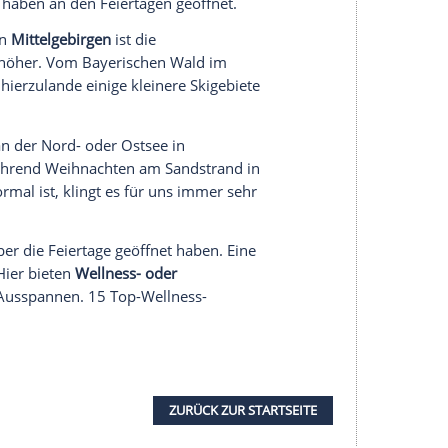
fwendiger mag, für den besteht die Möglichkeit zu
gen, wie Sie den Abend verbringen wollen. Nach der
 Möglichkeit, sich
Zeit für seine Liebsten
zu
r einem vorher heruntergeladenen Film bietet der
ahr Revue passieren zu lassen. Gerade beim
e Familienbeschäftigung einen Schneemann zu
 davon bestimmt, wie viele freie Tage sie zur
er sogar Monate Zeit hat, kann sich überlegen,
iele Camperinnen und
Camper
zieht es nach
 die Einheimischen gerne über Weihnachten
pingplatz
noch von unterwegs zu reservieren.