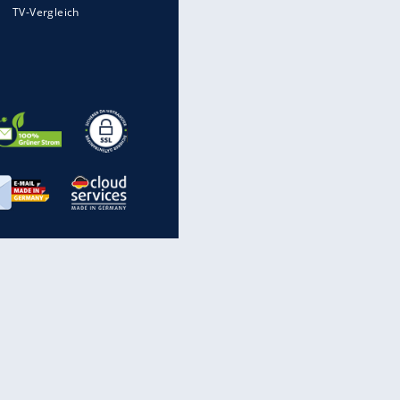
Mit diesen Strafen muss man
rechnen, wenn man geblitzt
wird
Auto kommt von Autobahn auf
Bahnlinie ab - drei Tote
Im Zeitraffer: Die Entwicklung
des Lenkrades
„Meine Spielzeuge“: Ronaldo
zeigt seine Autogarage
inanzen & Produkte