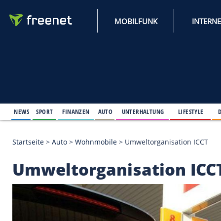
MOBILFUNK
NEWS
SPORT
FINANZEN
AUTO
UNTERHALTUNG
L
Startseite
>
Auto
>
Wohnmobile
>
Umweltorganisati
Umweltorganisation