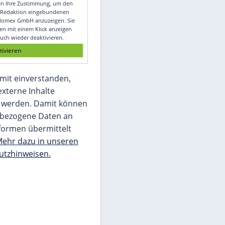
Video
Empfohlener externer Inhalt:
Glomex GmbH
Wir benötigen Ihre Zustimmung, um den
von unserer Redaktion eingebundenen
Inhalt von Glomex GmbH anzuzeigen. Sie
können diesen mit einem Klick anzeigen
lassen und auch wieder deaktivieren.
jetzt aktivieren
Ich bin damit einverstanden,
dass mir externe Inhalte
angezeigt werden. Damit können
personenbezogene Daten an
Drittplattformen übermittelt
werden.
Mehr dazu in unseren