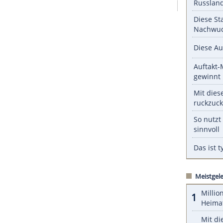
serer Redaktion eingebundenen Inhalt von Glomex GmbH
nzeigen lassen und auch wieder deaktivieren.
halte angezeigt werden. Damit können personenbezogene
r dazu in unseren Datenschutzhinweisen.
CT
darauf zurück, dass die Fahrzeughersteller
atischer ausnutzen.
ZURÜCK ZUR STARTS