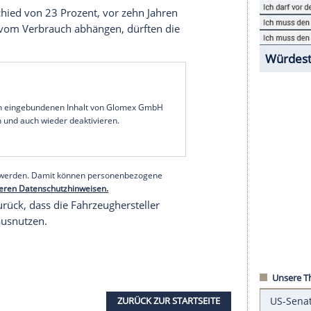
a eine
Million
Fahrzeuge aus sieben europäischen
ehr Sprit
ternd: Auf der Straße verbrauchten die neuen
off
, als die
Hersteller
im Prospekt offiziell
tellte die Studie im Premium-Segment fest, wo
elle – im
Durchschnitt
– mehr als 50 Prozent
.
inen
Unterschied
von 23 Prozent, vor zehn Jahren
erte direkt vom
Verbrauch
abhängen, dürften die
cken.