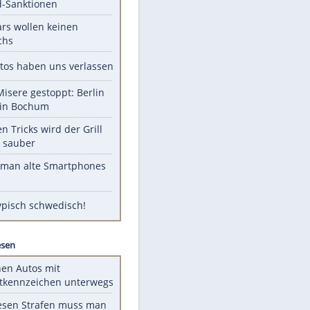
Unsere Themen-Highlights
US-Senat stimmt für Gesetz zu
EITE
Russland-Sanktionen
Diese Stars wollen keinen
Nachwuchs