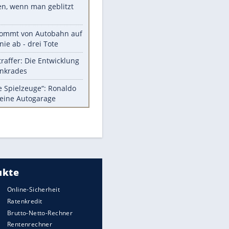
Diese Autos haben uns verlassen
Auftakt-Misere gestoppt: Berlin
gewinnt in Bochum
Mit diesen Tricks wird der Grill
ruckzuck sauber
So nutzt man alte Smartphones
sinnvoll
Das ist typisch schwedisch!
Meistgelesen
Millionen Autos mit
Heimatkennzeichen unterwegs