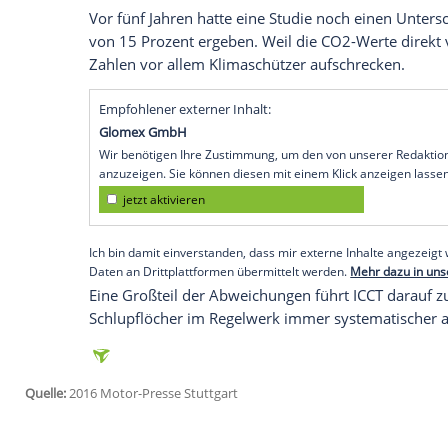
Insgesamt wurden für das Jahr 2015 etw
Ländern untersucht.
Besonders Premium-Modelle brauchen m
Das
Ergebnis
der ICCT-Analyse ist ernüch
Autos im Schnitt 42 Prozent mehr
Kraftst
angeben. Besonders hohe Abweichungen s
die Realverbräuche einiger Fahrzeugmod
höher liegt als vom
Hersteller
angegeben
Vor fünf Jahren hatte eine Studie noch e
von 15 Prozent ergeben. Weil die CO2-W
Zahlen vor allem Klimaschützer aufschre
Empfohlener externer Inhalt:
Glomex GmbH