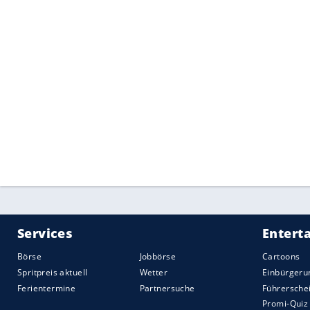
Armaturentafel
findet sich ein großer
To
werden über einen
Touchscreen
bedient.
in Reihe zwei zur Verfügung. Das
Infota
und bindet Smarttphones per Apple Carp
Bei der
Sicherheitsausstattung
setzt der 
anderem einen Notbremsassitenten, ein
Spurverlassenswarnung, Querverkehrswa
Fernlichtassistent umfasst.
Gebaut werden soll der
Subaru
Ascent ex
exklusiv für den nordamerikanischen Ma
Ausstattungsversionen Base, Premium, L
wurden noch nicht genannt.
Quelle:
2017 Motor-Presse Stuttgart