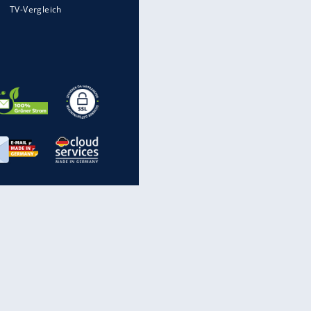
Millionen Autos mit
EITE
Heimatkennzeichen unterwegs
Auto kommt von Autobahn auf
Bahnlinie ab - drei Tote
Im Zeitraffer: Die Entwicklung
des Lenkrades
„Meine Spielzeuge“: Ronaldo
zeigt seine Autogarage
inanzen & Produkte