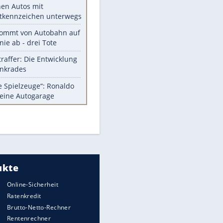
Diese Autos haben uns verlassen
Klose vor Saisonstart: "Ab
Sonntag ist Druck da"
Mit diesen Tricks wird der Grill
ruckzuck sauber
So nutzt man alte Smartphones
sinnvoll
Das ist typisch schwedisch!
Meistgelesen
Mit diesen Strafen muss man
rechnen, wenn man geblitzt
wird