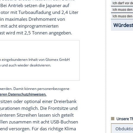
L.A
.
Autoshow
wurde jetzt die
Serienversion
dert gegenüber der Studie.
ftritt
aru
Ascent den stattlichen Auftritt. In der Länge
 er auf 1,99 Meter und die Höhe wird mit 1,84
it 18-Zoll-Felgen bestückten Achsen liegen 2,97
245/50er Reifen zu haben.
odifizierten
Subaru
Global Plattform auf. Damit
 an Bord. Bei Antrieb setzen die Japaner auf
ner-Boxer-Motor mit
Turboaufladung
und 2,4 Liter
 und stellt ein maximales Drehmoment von
CVT-Getriebe mit acht einprogrammierten
ie
Anhängelast
wird mit 2,5 Tonnen angegeben.