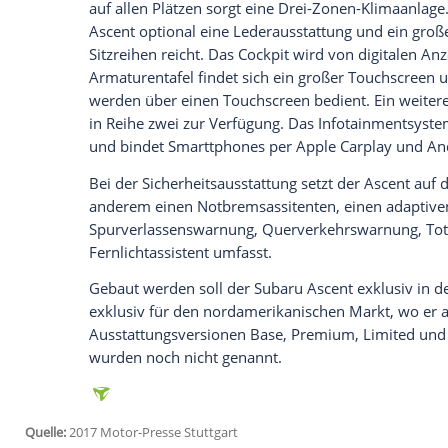
Empfohlener externer Inhalt:
Glomex GmbH
Wir benötigen Ihre Zustimmung, um den von un
anzuzeigen. Sie können diesen mit einem Klick a
jetzt aktivieren
Ich bin damit einverstanden, dass mir externe In
Daten an Drittplattformen übermittelt werden.
Meh
Das Interieur setzt auf drei Sitzreihen mi
in der zweiten Reihe. Insgesamt sind neu
die erste Reihe sind optional beheizbar. D
bumlegen. Insgesamt 19 Cup- und Flasc
und einer Steckdose im Fond alle Sitzplä
auf allen Plätzen sorgt eine Drei-Zonen-K
Ascent optional eine
Lederausstattung
un
Sitzreihen reicht. Das Cockpit wird von 