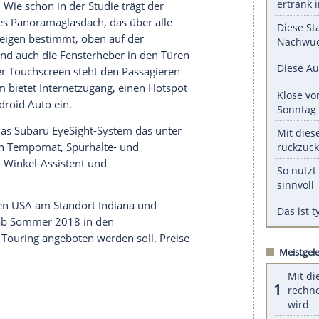
serer Redaktion eingebundenen Inhalt von Glomex GmbH
nzeigen lassen und auch wieder deaktivieren.
halte angezeigt werden. Damit können personenbezogene
r dazu in unseren Datenschutzhinweisen.
t zwei Einzelsitzen oder optional einer Dreierbank
n Sitzkonfigurationen möglich. Die Frontsitze und
ie beiden hinteren Sitzreihen lassen sich geteilt
henhalter sollen zusammen mit acht USB-Buchsen
tze ausreichend versorgen. Für das richtige Klima
limaanlage. Wie schon in der Studie trägt der
d ein großes
Panoramaglasdach
, das über alle
digitalen Anzeigen bestimmt, oben auf der