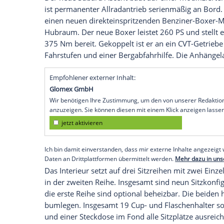
nächste
Evolutionsstufe
gezeigt. Auf der
enthüllt. Der SUV kommt nahezu unverän
Sieben- oder
Achtsitzer
mit stattlichem Au
Als Sieben- oder
Achtsitzer
pflegt der
Sub
misst er 5,05 Meter, in der Breite kommt
Meter angegeben. Zwischen den beiden m
Meter. optional sind auch 20 Zöller mit 
Der neue
Subaru
Ascent baut auf einer m
ist permanenter
Allradantrieb
serienmäßig
einen neuen direkteinspritzenden Benzi
Hubraum. Der neue Boxer leistet 260 PS
375 Nm bereit. Gekoppelt ist er an ein 
Fahrstufen und einer
Bergabfahrhilfe
. D