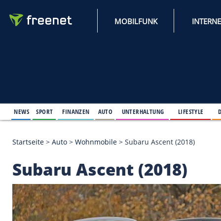
MOBILFUNK
NEWS
SPORT
FINANZEN
AUTO
UNTERHALTUNG
L
Startseite
>
Auto
>
Wohnmobile
>
Subaru Ascent (2
Subaru Ascent (2018