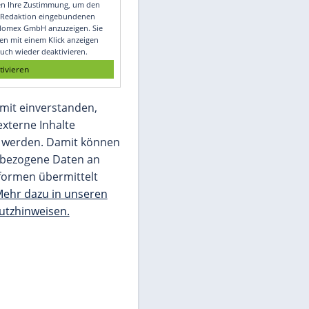
Video
Empfohlener externer Inhalt:
Glomex GmbH
Wir benötigen Ihre Zustimmung, um den
von unserer Redaktion eingebundenen
Inhalt von Glomex GmbH anzuzeigen. Sie
können diesen mit einem Klick anzeigen
lassen und auch wieder deaktivieren.
jetzt aktivieren
Ich bin damit einverstanden,
dass mir externe Inhalte
angezeigt werden. Damit können
personenbezogene Daten an
Drittplattformen übermittelt
werden.
Mehr dazu in unseren