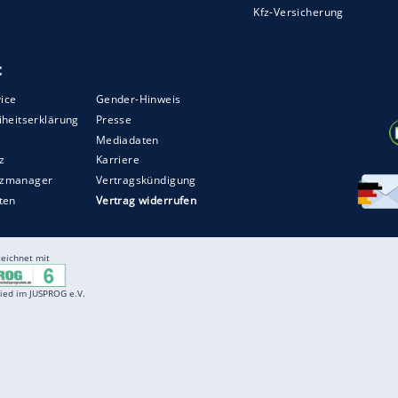
ZURÜCK ZUR STARTS
Entertainment
F