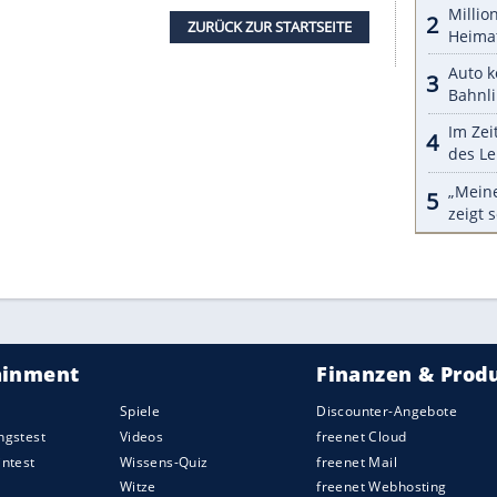
uchscreen
und auch die
Fensterheber
in den Türen
 Ein weiterer
Touchscreen
steht den Passagieren
inmentsystem
bietet
Internetzugang
, einen Hotspot
lay und Android Auto ein.
Ascent auf das
Subaru
EyeSight-System das unter
en adaptiven Tempomat, Spurhalte- und
rnung, Tot-Winkel-Assistent und
klusiv in den USA am Standort Indiana und
rkt, wo er ab Sommer 2018 in den
imited und Touring angeboten werden soll. Preise