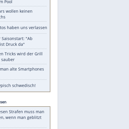
Unsere Themen-Highlights
Obduktion: Kleinkind in Preetz
ertrank im Pool
Diese Stars wollen keinen
Nachwuchs