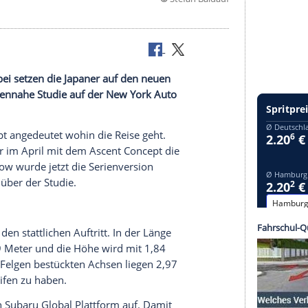
©
Stefan B
n SUV. Dabei setzen die Japaner auf den neuen
017 als seriennahe Studie auf der
New York
Auto
on
enthüllt.
iv-7
Concept
angedeutet wohin die
Reise
geht.
 die Japaner im April mit dem Ascent
Concept
die