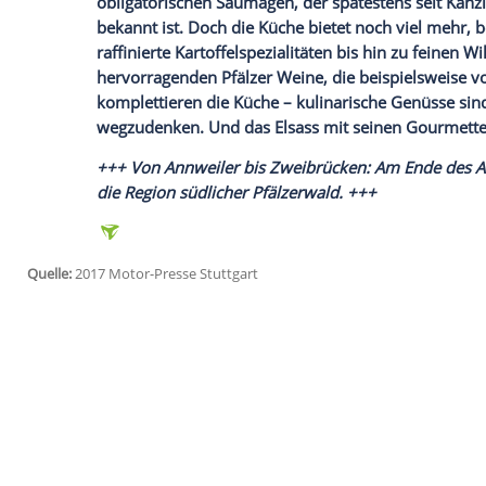
Naturinteressierte gibt es erlebnispäda
französischen Arbeitsgruppe.
Mekka für Gourmets und Shopping
Natur ist aber nicht alles in der
Südpfalz
.
Beispiel hat sich in den letzten Jahrzehnt
Touristenmagnet
. Nach dem
Niedergang
Jahrhunderts ist mit viel Engagement un
beachtliche
Umstrukturierung
gelungen.
anderem mit zahlreichen Einkaufsmöglic
werden besonders die Damen fündig, in
Fehlt noch was? Ach ja, die Pfälzer
Küche
obligatorischen Saumagen, der spätestens
bekannt ist. Doch die
Küche
bietet noch v
raffinierte Kartoffelspezialitäten bis hin 