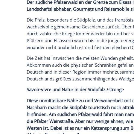
25.11.2017 - 08:56 Uhr
Der südliche
Pfälzerwald
an der Grenze
Landschaftsliebhaber, Gourmets und
Rei
Die
Pfalz
, besonders die
Südpfalz
, und d
wechselvolle gemeinsame
Geschichte
zur
durch zahlreiche Kriege immer wieder h
Pfälzern und Elsässern waren bis in die
einander nicht unähnlich ist und fast den 
Die Zeit hat inzwischen die meisten Wu
Abkommen
auch die physischen Schrank
Deutschland
in dieser Region immer me
Deutschlands
größtes zusammenhängen