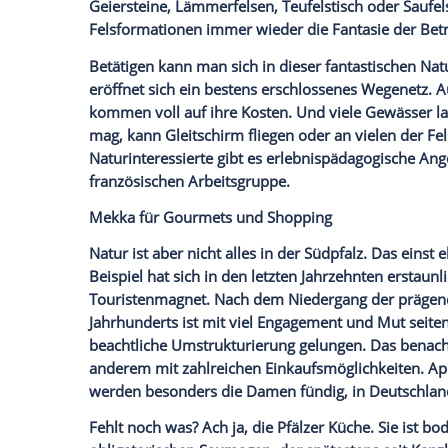
Und schon sind wir mitten im Reich der 
– Annweiler bietet gleich drei davon – z
gut erhalten wie die Reichsburg Trifels 
übernachten kann. Meist handelt es sich 
Region zu erzählen haben. Da sie alle h
oder direkt in die exponierten Felsgesta
hervorragende Aussichtspunkte.
Das gilt genauso für die unzähligen Fels
das Hügelland krönen. Entstanden sind s
Geiersteine, Lämmerfelsen, Teufelstisch 
Felsformationen immer wieder die Fantas
Betätigen kann man sich in dieser fantas
eröffnet sich ein bestens erschlossenes
kommen voll auf ihre Kosten. Und viele
mag, kann
Gleitschirm
fliegen oder an vi