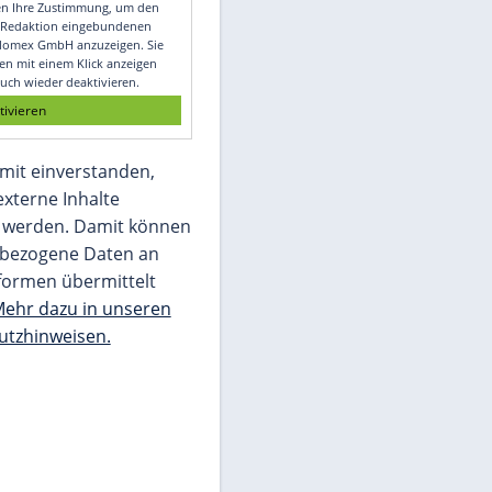
Video
Empfohlener externer Inhalt:
Glomex GmbH
Wir benötigen Ihre Zustimmung, um den
von unserer Redaktion eingebundenen
Inhalt von Glomex GmbH anzuzeigen. Sie
können diesen mit einem Klick anzeigen
lassen und auch wieder deaktivieren.
jetzt aktivieren
Ich bin damit einverstanden,
dass mir externe Inhalte
angezeigt werden. Damit können
personenbezogene Daten an
Drittplattformen übermittelt
werden.
Mehr dazu in unseren