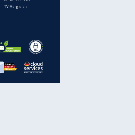
WTD-41: Hier testet die
Bundeswehr Panzer und Co.
Die verrücktesten Formel-1-
Autos aller Zeiten
Hennessey Blackbird: Ein
Hyperschall-Jet für die Straße
Nach Reifenwechsel in der
Werkstatt: Wer haftet für
Radverlust?
inanzen & Produkte