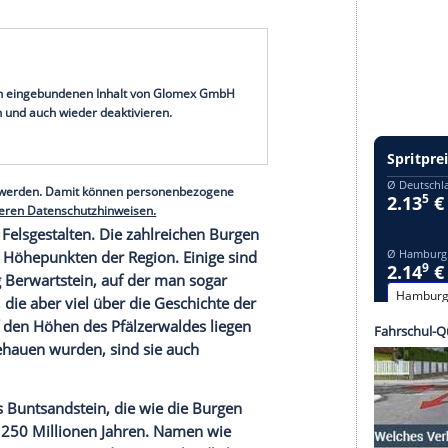
strong>
heit mit dem „ Savoir-vivre“ der französischen
 noch attraktiver. Aber zuerst muss man
t man nämlich schnell vorbei. Viele kennen zwar
 ahnen, wie lohnend der Abstecher von dort nach
rung
zum Beispiel von der A 65 bei
Landau
an der
serer Redaktion eingebundenen Inhalt von Glomex GmbH
nzeigen lassen und auch wieder deaktivieren.
halte angezeigt werden. Damit können personenbezogene
r dazu in unseren Datenschutzhinweisen.