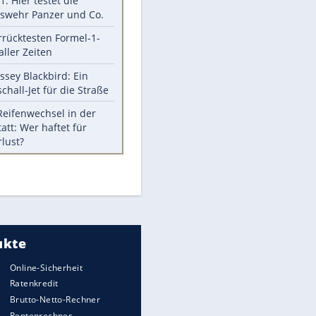
Todsünden im Restaurant
Die teuersten Neuzugänge der
BVB-Geschichte
Die gruseligsten Ort der Welt
Daten zwischen Windows und
Android austauschen
Ein Hyperschall-Jet für die Straße
EITE
Meistgelesen
Mit diesen Strafen muss man
rechnen, wenn man geblitzt
wird