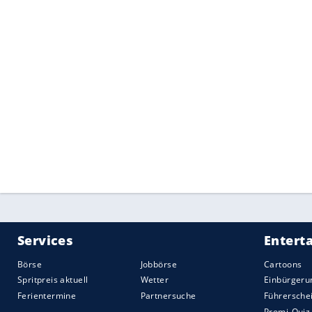
hervorragenden Pfälzer Weine, die beis
komplettieren die
Küche
– kulinarische G
wegzudenken. Und das
Elsass
mit seinen
+++ Von Annweiler bis Zweibrücken: Am En
die Region südlicher
Pfälzerwald
. +++
Quelle:
2017 Motor-Presse Stuttgart