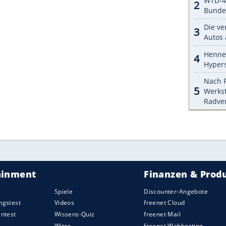
pielsweise von benachbarten
Weinstraße
kommen,
enüsse sind aus der Pfälzer Lebensart nicht
 Gourmettempeln liegt gleich nebenan.
de des Artikels stehen alle Stellplatz-Tipps für
ZURÜCK ZUR STARTS