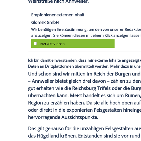
Savoir-vivre und Natur in der
Südpfalz
./
Diese unmittelbare Nähe zu und Verwoben
Nachbarn macht die
Südpfalz
touristisch
hinfinden. Am südlichen
Pfälzerwald
fähr
die Pfälzer
Weinstraße
. Aber nur wenige
Westen ist. Dabei ist es nur ein
Katzensp
Weinstraße
nach Annweiler.
Empfohlener externer Inhalt:
Glomex GmbH
Wir benötigen Ihre Zustimmung, um den von un
anzuzeigen. Sie können diesen mit einem Klick a
jetzt aktivieren
Ich bin damit einverstanden, dass mir externe In
Daten an Drittplattformen übermittelt werden.
Meh