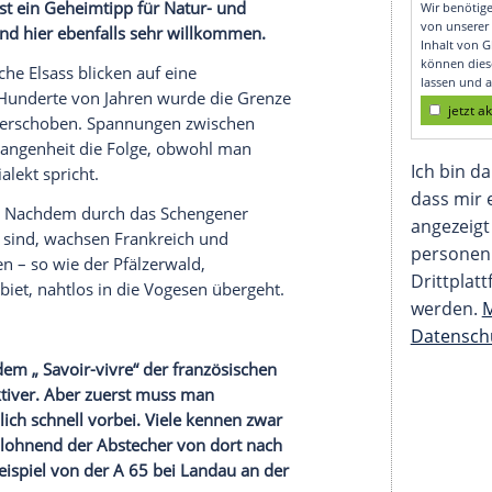
 zum
Elsass
ist ein
Geheimtipp
für Natur- und
semobile
sind hier ebenfalls sehr willkommen.
as französische
Elsass
blicken auf eine
ück. Über Hunderte von Jahren wurde die Grenze
in und her verschoben. Spannungen zwischen
 jüngere Vergangenheit die Folge, obwohl man
gleichen Dialekt spricht.
nden geheilt. Nachdem durch das
Schengener
en gefallen sind, wachsen
Frankreich
und
hr zusammen – so wie der
Pfälzerwald
,
des
Waldgebiet
, nahtlos in die
Vogesen
übergeht.