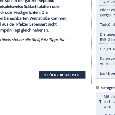
gogische Angebote, auch im Rahmen einer deutsch-
 Das einst eher blasse Städtchen Pirmasens zum
en erstaunlich entwickelt und ist heute ein echter
der prägenden Schuhindustrie Ende des letzten
d Mut seitens der Kommunalpolitik eine
 Das benachbarte
Zweibrücken
lockt unter
hkeiten. Apropos Shopping – in Hauenstein
Deutschlands
größtem Schuh-Outletzentrum.
. Sie ist bodenständig lecker mit dem
 seit Kanzler Kohl in der ganzen Republik
iel mehr, beispielsweise Schlachtplatten oder
zu feinen Wild- oder Fischgerichten. Die