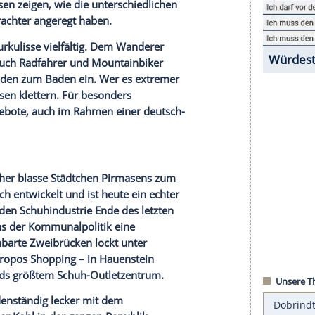
Burgen und Felsgestalten. Die zahlreichen Burgen
ählen zu den Höhepunkten der Region. Einige sind
oder die Burg Berwartstein, auf der man sogar
um Ruinen, die aber viel über die
Geschichte
der
och oben auf den Höhen des
Pfälzerwaldes
liegen
lten hineingehauen wurden, sind sie auch
gestalten aus Buntsandstein, die wie die Burgen
ie vor rund 250 Millionen Jahren. Namen wie
oder Saufelsen zeigen, wie die unterschiedlichen
ie der Betrachter angeregt haben.
tischen Naturkulisse vielfältig. Dem Wanderer
 Wegenetz. Auch Radfahrer und
Mountainbiker
 Gewässer laden zum Baden ein. Wer es extremer
elen der Felsen klettern. Für besonders