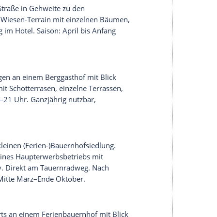
es Traunsees
Scharen von Kitesurfern
aufs Wasser.
chiffen über Traun und Traunsee seinen Weg in die
691 m), ein riesiger Kalksteinklotz. Geübte
en; oben eröffnet sich an klaren Tagen eine
Kaiser
Franz Joseph
und Kaiserin Sisi
. Im Teehaus
 und machte ihre Turnübungen. Es birgt jetzt ein
Vorderen Langbathsee auf Hirschjagd; dieser
ie der Vordere Gosausee, den Alexander von
n schönsten Seeort
der Welt. Die folgenden Seiten
tellplätze in der Region. Die Plätze in Altenmarkt,
uliausgabe von promobil.