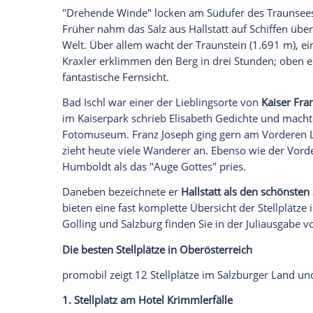
Rauriser und Gasteiner Tal und zum Bes
Der
Mondsee
ist Namensgeber der Monds
Jungsteinzeit erkannten, dass es sich am
direkt am Ufer, auf deren Überreste man
Mondsee
erzählt die ganze Geschichte. 
Rauchhaus aus dem 15. Jahrhundert im 
Wirtschaftstrakt unter einem Dach verein
der Rauch des Herdfeuers. Auf seinem 
das auf dem Speicher gelagerte Getreide.
Der
Attersee
ist mit einer Fläche von gu
Salzkammergut
. Mehr als 100 Gründerzei
Sommerfrische-Flair. Hier und da trifft 
am klaren Wasser mit bis zu 20 Meter Sic
beständige Brise mit dem poetischen Na
Wellen gleiten lässt.