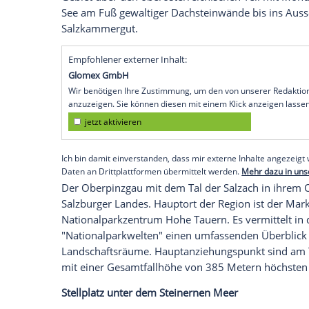
Salzburg.
Den Südosten bestimmen wieder die raue
Reisende im Wohnmobil finden sich in alle
Badeseen und herrliche Berge.
Salzkammergut mit zahlreichen Badesee
Östlich der Landeshauptstadt beginnt d
bis moorfarbenen Badeseen
. Es reicht 
Gebiet über den oberösterreichischen Te
See am Fuß gewaltiger Dachsteinwände b
Salzkammergut
.
Empfohlener externer Inhalt:
Glomex GmbH
Wir benötigen Ihre Zustimmung, um den von un