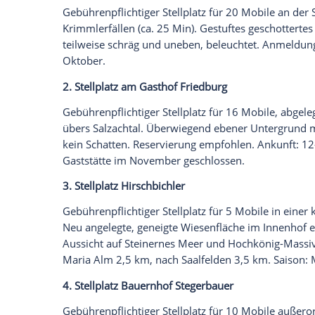
"Drehende Winde" locken am Südufer d
Früher nahm das Salz aus Hallstatt auf S
Welt. Über allem wacht der Traunstein (1.
Kraxler erklimmen den Berg in drei Stund
fantastische Fernsicht.
Bad Ischl war einer der Lieblingsorte von
im Kaiserpark schrieb Elisabeth Gedichte
Fotomuseum.
Franz Joseph
ging gern am 
zieht heute viele Wanderer an. Ebenso w
Humboldt als das "Auge Gottes" pries.
Daneben bezeichnete er
Hallstatt als de
bieten eine fast komplette Übersicht der S
Golling und Salzburg finden Sie in der J
Die besten Stellplätze in Oberösterreich