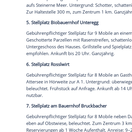
promobil zeigt 12 Stellplätze im
Salzburg
1.
Stellplatz
am Hotel Krimmlerfälle
Gebührenpflichtiger
Stellplatz
für 20
Mob
Krimmlerfällen (ca. 25 Min). Gestuftes g
teilweise schräg und uneben, beleuchtet
Oktober
.
2.
Stellplatz
am Gasthof Friedburg
Gebührenpflichtiger
Stellplatz
für 16
Mob
übers Salzachtal. Überwiegend ebener
U
kein Schatten.
Reservierung
empfohlen. A
Gaststätte im November geschlossen.
3.
Stellplatz
Hirschbichler