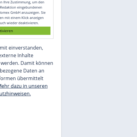
Video
Empfohlener externer Inhalt:
Glomex GmbH
Wir benötigen Ihre Zustimmung, um den
von unserer Redaktion eingebundenen
Inhalt von Glomex GmbH anzuzeigen. Sie
können diesen mit einem Klick anzeigen
lassen und auch wieder deaktivieren.
jetzt aktivieren
Ich bin damit einverstanden,
dass mir externe Inhalte
angezeigt werden. Damit können
personenbezogene Daten an
Drittplattformen übermittelt
werden.
Mehr dazu in unseren