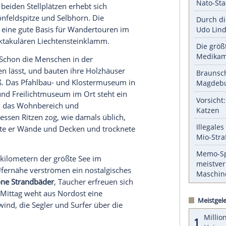
nzeigen lassen und auch wieder deaktivieren.
halte angezeigt werden. Damit können personenbezogene
r dazu in unseren Datenschutzhinweisen.
 in ihrem Oberlauf bildet die Südwestspitze des
st der Markt Mittersill mit dem
ermittelt in der multimedialen Ausstellung
Überblick über die verschiedenen örtlichen
t sind am Talende die
Krimmler Wasserfälle
, die
 höchsten in Österreich.
m
mit ihren beiden Stellplätzen erhebt sich
thorn, Schönfeldspitze und Selbhorn. Die
t hingegen eine gute Basis für Wandertouren im