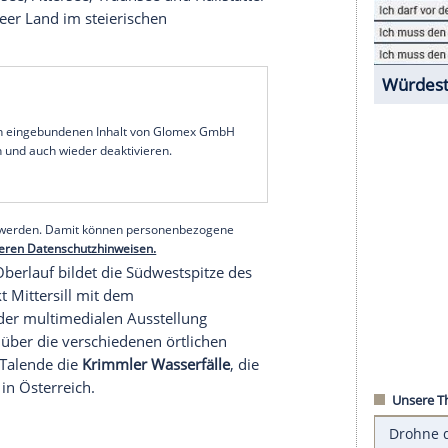
n Berge, diesmal die Radstädter Tauern. Für
n Teilen des Salzburger Lands tolle Stellplätze,
n
as
Salzkammergut
mit seinen
tiefgründigen, türkis-
vom Fuschlsee und Wolfgangsee auf Salzburger
il mit
Mondsee
,
Attersee
, Traunsee und Hallstätter
is ins
Ausseer Land
im steierischen
serer Redaktion eingebundenen Inhalt von Glomex GmbH