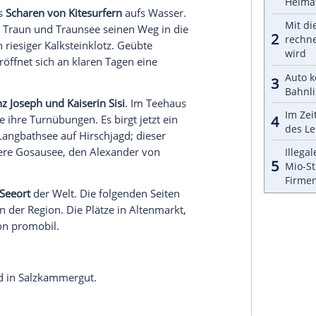
uch der spektakulären Liechtensteinklamm.
eekultur. Schon die Menschen in der
 See gut leben lässt, und bauten ihre Holzhäuser
 1.860 stieß. Das Pfahlbau- und Klostermuseum in
Im Bauern- und Freilichtmuseum im Ort steht ein
Mittelpunkt, das Wohnbereich und
te. Durch dessen Ritzen zog, wie damals üblich,
Weg schwärzte er Wände und Decken und trocknete
t 46 Quadratkilometern der größte See im
tvillen in Ufernähe verströmen ein nostalgisches
man auf
schöne Strandbäder
, Taucher erfreuen sich
httiefe. Ab Mittag weht aus Nordost eine
men Rosenwind, die Segler und Surfer über die