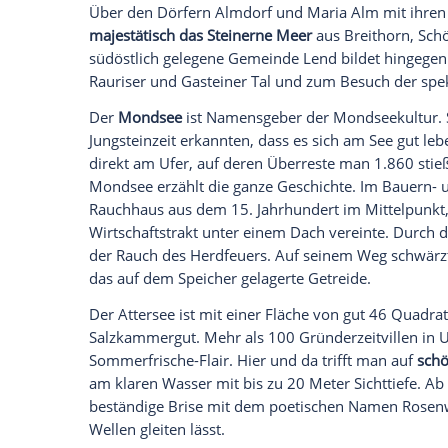
anzuzeigen. Sie können diesen mit einem Klick a
jetzt aktivieren
Ich bin damit einverstanden, dass mir externe In
Daten an Drittplattformen übermittelt werden.
Meh
Der Oberpinzgau mit dem Tal der Salzach
Salzburger Landes. Hauptort der Region i
Nationalparkzentrum
Hohe Tauern
. Es v
"Nationalparkwelten" einen umfassenden 
Landschaftsräume. Hauptanziehungspunk
mit einer Gesamtfallhöhe von 385 Metern
Stellplatz unter dem Steinernen Meer
Über den Dörfern Almdorf und
Maria Al
majestätisch das Steinerne Meer
aus Brei
südöstlich gelegene Gemeinde Lend bilde