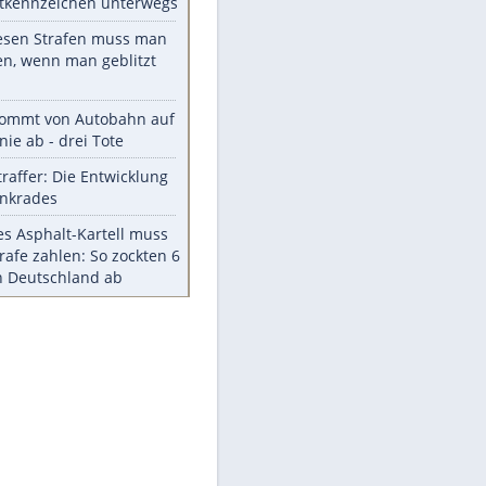
Die größten Mythen über
Medikamente
Braunschweig nach Kantersieg in
Magdeburg an der Spitze
Vorsicht: Diese 17 Dinge hassen
Katzen
Illegales Asphalt-Kartell muss
Mio-Strafe zahlen
Memo-Spiel mit den
meistverkauften Arcade-
Maschinen
Meistgelesen
Millionen Autos mit