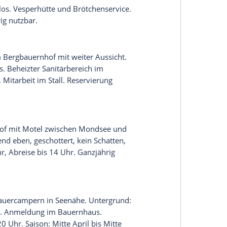
er Land
und in
Salzkammergut
.
ile
an der Straße in Gehweite zu den
eschottertes Wiesen-Terrain mit einzelnen Bäumen,
.
Anmeldung
im Hotel. Saison: April bis Anfang
ile
, abgelegen an einem Berggasthof mit Blick
ntergrund
mit Schotterrasen, einzelne Terrassen,
nkunft: 12–21 Uhr. Ganzjährig nutzbar,