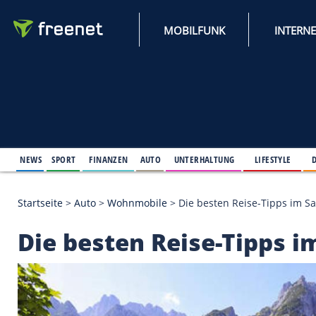
MOBILFUNK
NEWS
SPORT
FINANZEN
AUTO
UNTERHALTUNG
L
Startseite
>
Auto
>
Wohnmobile
>
Die besten Reise
Die besten Reise-Ti