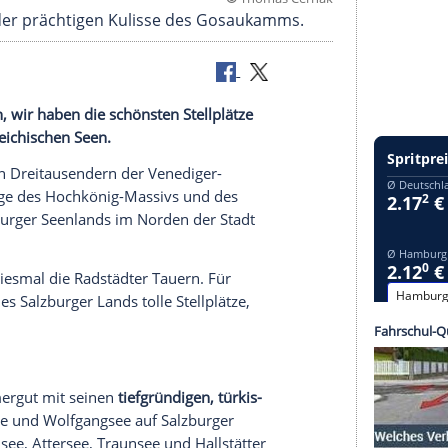
©
Thomas 
ausee vor der prächtigen Kulisse des Gosaukamm
magisch an, wir haben die schönsten Stellplätze
oberösterreichischen Seen.
den schroffen Dreitausendern der Venediger-
en Kalkberge des Hochkönig-Massivs und des
n des Salzburger Seenlands im Norden der Stadt