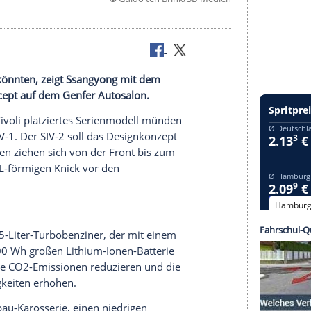
©
Guido ten Brink/SB-
t aussehen könnten, zeigt Ssangyong mit dem
Vehicle) Concept auf dem Genfer Autosalon.
n über dem
Tivoli
platziertes
Serienmodell
münden
er Studie SIV-1. Der SIV-2 soll das
Designkonzept
aftvolle
Linien ziehen sich von der
Front
bis zum