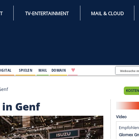
INTERNET
TV-ENTERTAINMENT
♥
IFESTYLE
DIGITAL
SPIELEN
MAIL
DOMAIN
Concept in Genf
cept in Genf