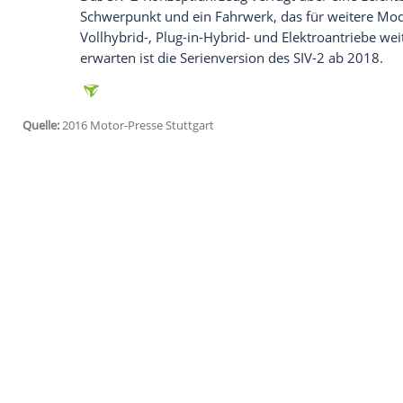
Heck
und bilden einen harmonischen
Ko
Hinterrädern.
Ssangyong
SIV-2
Concept
mit Hybridantr
Angetrieben wird der
Ssangyong
SIV-2 vo
10 kW starken Elektromotor-Generator u
kombiniert ist. Das 48-Volt-Mildhybrids
Laufruhe
im
Leerlauf
und bei niedrigen 
Das SIV-2-Konzeptfahrzeug verfügt über e
Schwerpunkt und ein
Fahrwerk
, das für
Vollhybrid-, Plug-in-Hybrid- und Elektro
erwarten ist die
Serienversion
des SIV-2 
Quelle:
2016 Motor-Presse Stuttgart