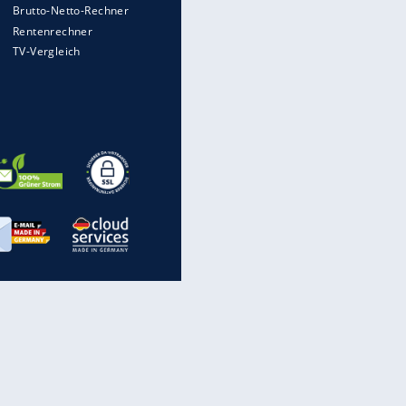
wird
Auto kommt von Autobahn auf
Bahnlinie ab - drei Tote
Im Zeitraffer: Die Entwicklung
des Lenkrades
WTD-41: Hier testet die
Bundeswehr Panzer und Co.
Lebenslang nach Auto-
Anschlag auf Demonstration in
München