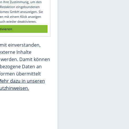
Video
Empfohlener externer Inhalt:
Glomex GmbH
Wir benötigen Ihre Zustimmung, um den
von unserer Redaktion eingebundenen
Inhalt von Glomex GmbH anzuzeigen. Sie
können diesen mit einem Klick anzeigen
lassen und auch wieder deaktivieren.
jetzt aktivieren
Ich bin damit einverstanden,
dass mir externe Inhalte
angezeigt werden. Damit können
personenbezogene Daten an
Drittplattformen übermittelt
werden.
Mehr dazu in unseren