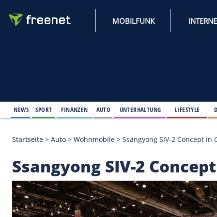
MOBILFUNK
NEWS
SPORT
FINANZEN
AUTO
UNTERHALTUNG
L
Startseite
>
Auto
>
Wohnmobile
>
Ssangyong SIV-2 
Ssangyong SIV-2 Con