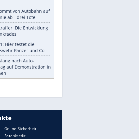
Was bei der Vogelfütterung
wirklich sinnvoll ist
"Infanti-No Go": Pressestimmen
zum Verbleib des FIFA-Chefs
Im Zeitraffer: Die Entwicklung
des Lenkrades
Lebensmittel, die nicht schlecht
werden
Sicherheitstools: 5 Mythen im
Check
Meistgelesen
Mit diesen Strafen muss man
rechnen, wenn man geblitzt