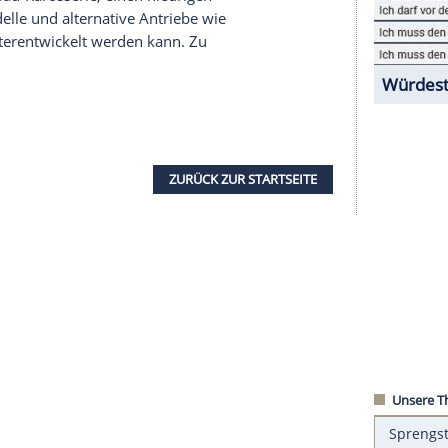
ntrast
zum L-förmigen
Knick
vor den
ieb
n einem 1,5-Liter-Turbobenziner, der mit einem
nd einer 500 Wh großen Lithium-Ionen-Batterie
ystem soll die CO2-Emissionen reduzieren und die
Geschwindigkeiten erhöhen.
ine Leichtbau-Karosserie, einen niedrigen
 weitere Modelle und alternative Antriebe wie
antriebe weiterentwickelt werden kann. Zu
ab 2018.