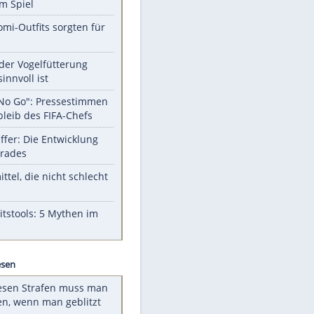
EITE
Unsere Themen-Highlights
Sprengstoff-Drohne in Leipzig:
Semtex im Spiel
Diese Promi-Outfits sorgten für
Aufruhr!