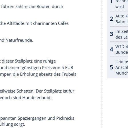
lplätze für Ihren nächsten
Campingtrip
vor. Die
-Radar App positiv aufgefallen und erhalten die
ermen-Resort
t die perfekte Wahl für alle, die Wellness und
für 14 EUR pro Nacht (inkl. zwei Erwachsene)
Aufenthalt
.
ice
und barrierefreie Stellplätze machen den
sind willkommen, und die Ver- und
m Winter zur
Verfügung
.
erme bietet verschiedene Saunen,
 – perfekt für Erholung nach einer langen Fahrt.