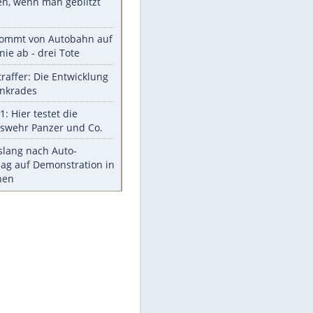
Aufruhr!
Was bei der Vogelfütterung
wirklich sinnvoll ist
"Infanti-No Go": Pressestimmen
zum Verbleib des FIFA-Chefs
Im Zeitraffer: Die Entwicklung
des Lenkrades
Lebensmittel, die nicht schlecht
werden
Sicherheitstools: 5 Mythen im
Check
Meistgelesen
Mit diesen Strafen muss man