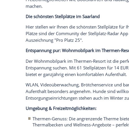
Empfohlener externer Inhalt:
Glomex GmbH
Wir benötigen Ihre Zustimmung, um den von un
anzuzeigen. Sie können diesen mit einem Klick a
jetzt aktivieren
Ich bin damit einverstanden, dass mir externe In
Daten an Drittplattformen übermittelt werden.
Meh
Eines darf bei Ihrem Urlaub ins
Saarland
Saarschleife, einem der faszinierendst
Aussichtsplattformen bieten spektakulä
umliegenden Wälder, ideal für Wander
Freizeitmöglichkeiten wie Bootsfahrten 
machen.
Die schönsten Stellplätze im Saarland