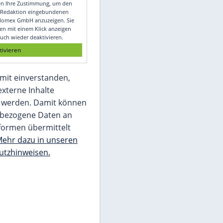
Video
Empfohlener externer Inhalt:
Glomex GmbH
Wir benötigen Ihre Zustimmung, um den
von unserer Redaktion eingebundenen
Inhalt von Glomex GmbH anzuzeigen. Sie
können diesen mit einem Klick anzeigen
lassen und auch wieder deaktivieren.
jetzt aktivieren
Ich bin damit einverstanden,
dass mir externe Inhalte
angezeigt werden. Damit können
personenbezogene Daten an
Drittplattformen übermittelt
werden.
Mehr dazu in unseren