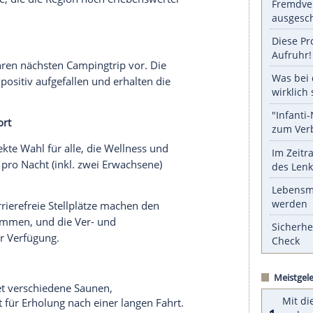
serer Redaktion eingebundenen Inhalt von Glomex GmbH
nzeigen lassen und auch wieder deaktivieren.
halte angezeigt werden. Damit können personenbezogene
r dazu in unseren Datenschutzhinweisen.
nicht fehlen: ein Ausflug zur beeindruckenden
en Naturwunder
Deutschlands
. Die
re Panoramen auf die gewundene Saar und die
ungen und
Fotografien
. Zudem gibt es zahlreiche
und Radwege, die die
Region
noch erlebenswerter