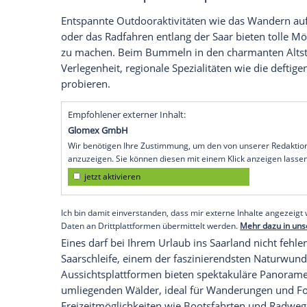
Von der Fläche her gesehen ist das
Saarl
seiner bescheidenen Größe bietet es ein
wo Frankreich und Luxemburg fast zum G
Kulinarik und Natur zu einem ganz bes
Das
Saarland
ist eine ausgezeichnete Adr
idyllischer Campingplätze, die naturnah
Vor allem Camperinnen und
Camper
den
hier voll auf ihre Kosten.
Was können
Camper
und Camperinnen 
Entspannte Outdooraktivitäten wie das 
oder das Radfahren entlang der
Saar
biet
zu machen. Beim Bummeln in den charma
Verlegenheit, regionale Spezialitäten wi
probieren.