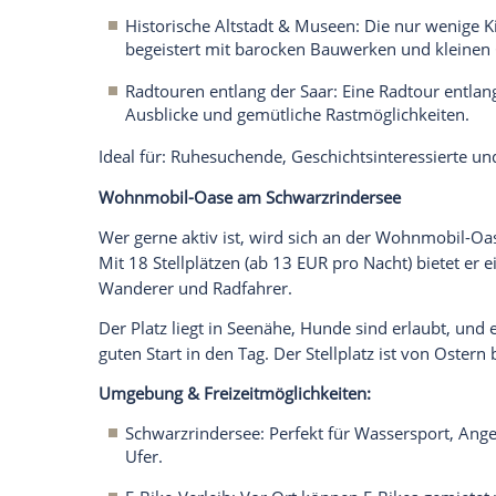
Rad- und Wanderwege: Direkt vom Ste
idyllische Naturlandschaften.
Kulturelle Highlights: In der Nähe lo
und Sehenswürdigkeiten.
Ideal für: Wellness-Liebhaber, Erholun
Stellplatz am Wingertsweiher
Direkt am idyllischen Wingertsweiher gel
Atmosphäre für Naturliebhaber. Mit 10 S
pro Nacht (Hauptsaison) ist er ein Gehei
suchen.
Die Stellflächen sind überwiegend eben u
maximal 7 Tage nutzbar. WLAN ist nicht 