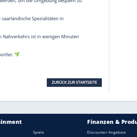
lädt zu entspannten Spaziergängen und Picknicks
ad für Abkühlung sorgt.
r wenige Kilometer entfernte Stadt Blieskastel
nd kleinen Gassen.
our entlang der Saar verspricht spektakuläre
hkeiten.
ressierte und
Naturfreunde
.
Wohnmobil-Oase am Schwarzrindersee wohlfühlen.
) bietet er einen idealen Ausgangspunkt für