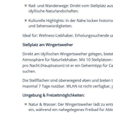
Hier stellen wir Ihnen die schönsten Stel
Plätze sind der Community der Stellplatz
Auszeichnung "Pro Platz 25".
Entspannung pur:
Wohnmobilpark
im Th
Der
Wohnmobilpark
im Thermen-Resort is
Entspannung suchen. Mit 61 Stellplätzen 
bietet er ganzjährig einen komfortablen
WLAN, Videoüberwachung,
Brötchenserv
Aufenthalt
besonders angenehm.
Hunde
Entsorgungseinrichtungen stehen auch i
Umgebung & Freizeitmöglichkeiten:
Thermen-Genuss: Die angrenzende Th
Thermalbecken und Wellness-Angebote