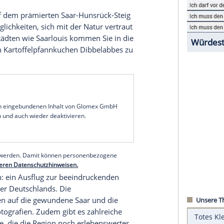
and
das kleinste Bundesland
Deutschlands
. Trotz
e echte
Überraschung
für Campingfreunde. Hier,
reifen nah sind, verschmelzen Kulturen,
onderen
Erlebnis
.
esse für
Camper
, denn es bietet eine Auswahl
es Erholen mit moderner Ausstattung verbinden.
en es nach Ruhe und Erholung dürstet, kommen
im
Saarland
erleben?
Wandern auf dem prämierten Saar-Hunsrück-Steig
en tolle Möglichkeiten, sich mit der Natur vertraut
nten Altstädten wie Saarlouis kommen Sie in die
e die deftigen Kartoffelpfannkuchen Dibbelabbes zu