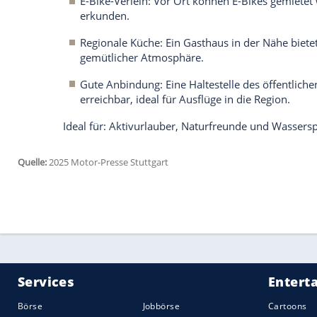
Umgebung & Freizeitmöglichkeiten:
Natur & Wasser: Der Wingertsweiher 
ein, während ein nahegelegenes Freib
Historische Altstadt & Museen: Die nu
begeistert mit barocken Bauwerken u
Radtouren entlang der Saar: Eine Radt
Ausblicke und gemütliche Rastmöglic
Ideal für: Ruhesuchende, Geschichtsinte
Wohnmobil-Oase am Schwarzrindersee
Wer gerne aktiv ist, wird sich an der 
Mit 18 Stellplätzen (ab 13 EUR pro Nacht
Wanderer und
Radfahrer
.