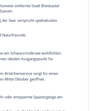
llplatz aus führen zahlreiche Routen durch
cken historische Altstädte mit charmanten Cafés
gssuchende und
Naturfreunde
.
egen, bietet dieser
Stellplatz
eine ruhige
tellplätzen und einem günstigen Preis von 5 EUR
mtipp für
Camper
, die Erholung abseits des Trubels
nd bieten teilweise Schatten. Der
Stellplatz
ist für
verfügbar, jedoch sind
Hunde
erlaubt.