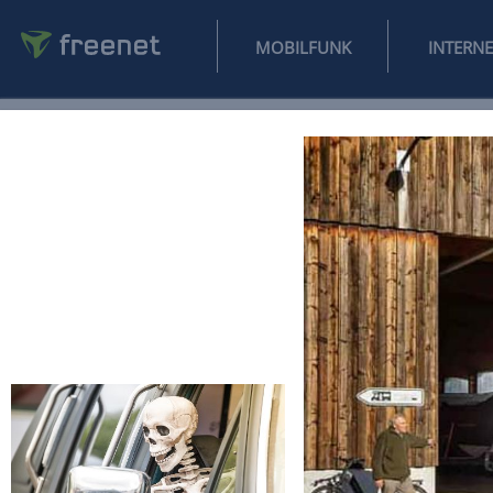
MOBILFUNK
NEWS
SPORT
FINANZEN
AUTO
UNTERHALTUNG
L