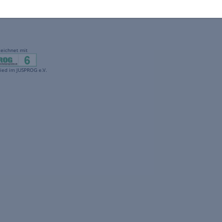
gekennzeichnet mit
freenet ist Mitglied im JUSPROG e.V.