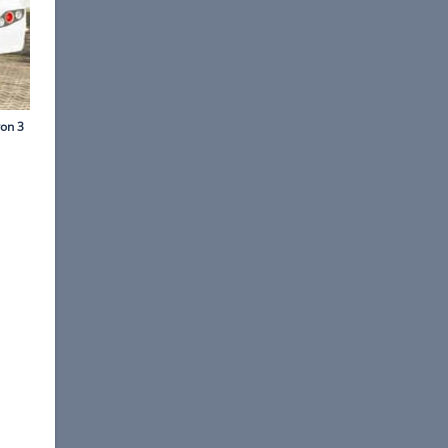
©
Ingolf Pompe