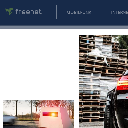
MOBILFUNK
NEWS
SPORT
FINANZEN
AUTO
UNTERHALTUNG
L