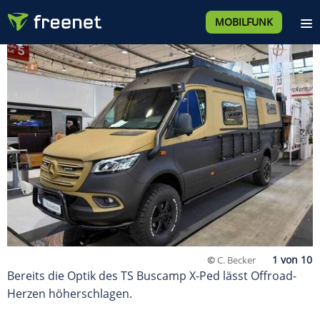
MOBILFUNK
©
C. Becker
Bereits die Optik des TS Buscamp X-Ped lässt Offroad-
Herzen höherschlagen.