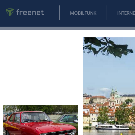
MOBILFUNK
NEWS
SPORT
FINANZEN
AUTO
UNTERHALTUNG
L