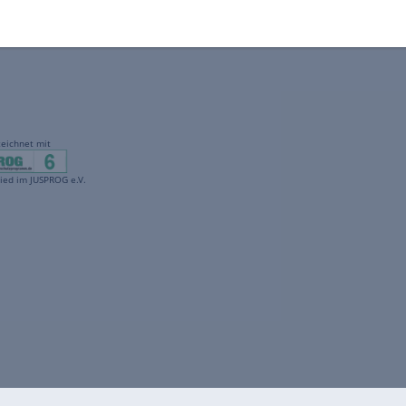
gekennzeichnet mit
freenet ist Mitglied im JUSPROG e.V.