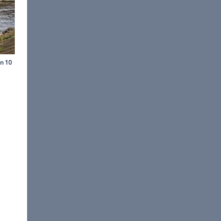
©
Heiko P. Wacker