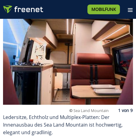
MOBILFUNK
©
Sea Land Mountain
Ledersitze, Echtholz und Multiplex-Platten: Der
Innenausbau des Sea Land Mountain ist hochwertig,
elegant und gradlinig.