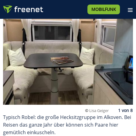
MOBILFUNK
©
Lisa Geiger
Typisch Robel: die große Hecksitzgruppe im Alkoven. Bei
Reisen das ganze Jahr über können sich Paare hier
gemütlich einkuscheln.