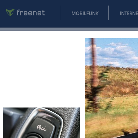
MOBILFUNK
NEWS
SPORT
FINANZEN
AUTO
UNTERHALTUNG
L