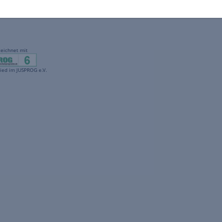
gekennzeichnet mit
freenet ist Mitglied im JUSPROG e.V.