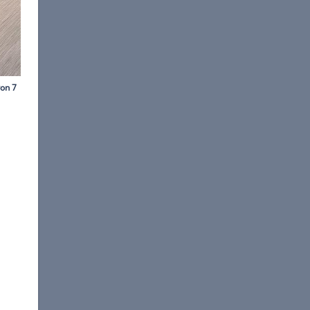
©
Archiv
mmen sind.