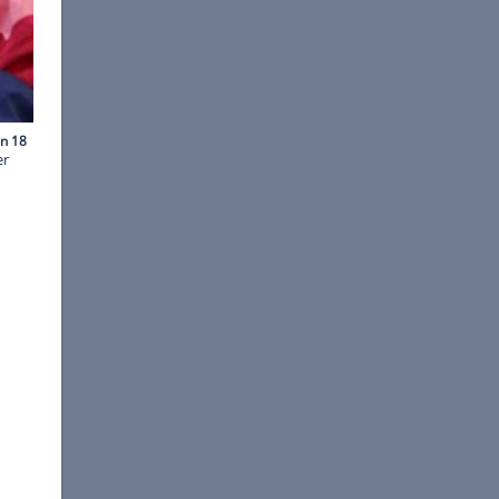
©
Ingolf Pompe
sser einfach aus dem Fenster