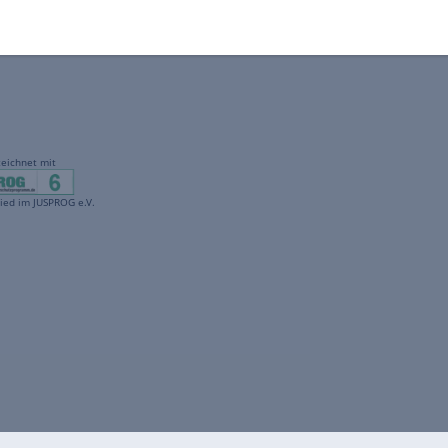
gekennzeichnet mit
freenet ist Mitglied im JUSPROG e.V.