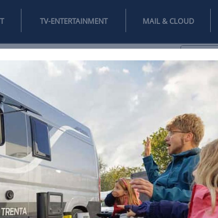
INTERNET
TV-ENTERTAINMENT
♥
IFESTYLE
DIGITAL
SPIELEN
MAIL
DOMAIN