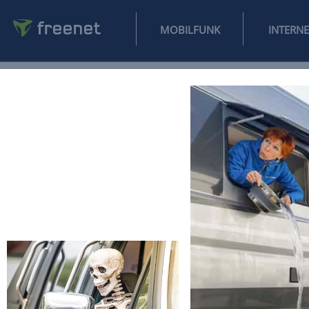
MOBILFUNK
NEWS
SPORT
FINANZEN
AUTO
UNTERHALTUNG
L