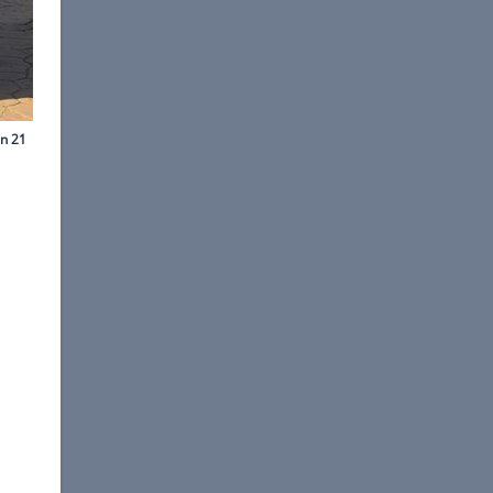
ffrey van der Vaart
cegeliftete Mazda CX-3.