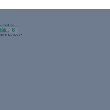
gekennzeichnet mit
freenet ist Mitglied im JUSPROG e.V.