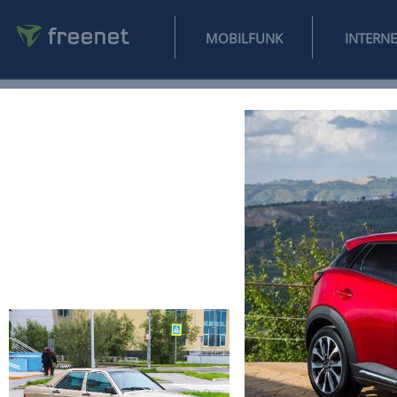
MOBILFUNK
NEWS
SPORT
FINANZEN
AUTO
UNTERHALTUNG
L