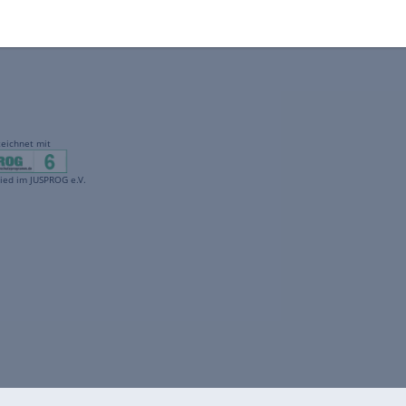
gekennzeichnet mit
freenet ist Mitglied im JUSPROG e.V.