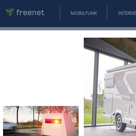
MOBILFUNK
NEWS
SPORT
FINANZEN
AUTO
UNTERHALTUNG
L