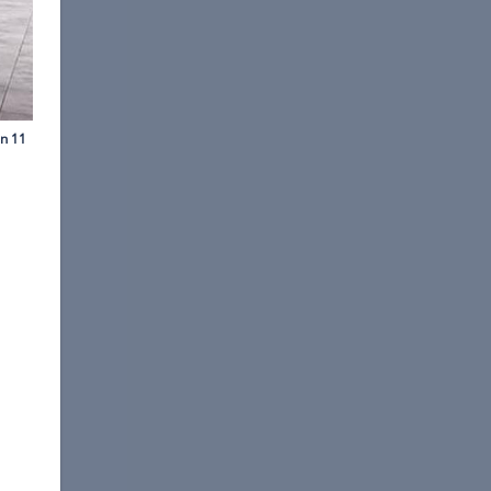
©
Ingolf Pompe
dell I 470 RB-LE K.