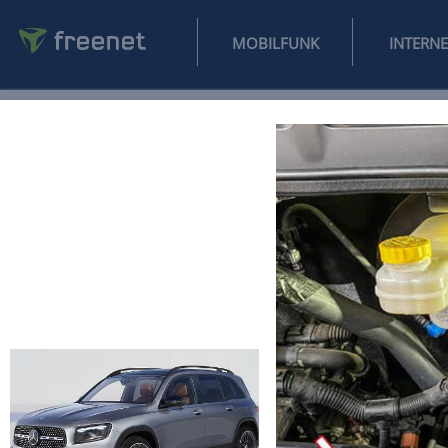
MOBILFUNK
NEWS
SPORT
FINANZEN
AUTO
UNTERHALTUNG
L