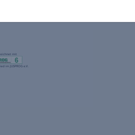
gekennzeichnet mit
freenet ist Mitglied im JUSPROG e.V.