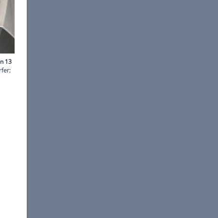
ominic Vierneisel
bei ausgebautem Scheinwerfer;